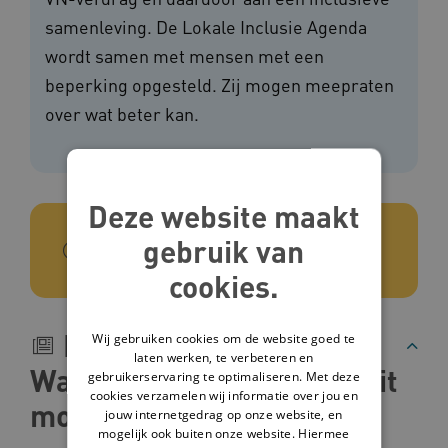
samenleving. De Lokale Inclusie Agenda
wordt samen met mensen met een
beperking opgesteld. Zij mogen meepraten
over wat beter kan.
Deze website maakt
gebruik van
In het kort
cookies.
Beschrijving
Wij gebruiken cookies om de website goed te
laten werken, te verbeteren en
Wat doen gemeenten op dit
gebruikerservaring te optimaliseren. Met deze
cookies verzamelen wij informatie over jou en
moment?
jouw internetgedrag op onze website, en
mogelijk ook buiten onze website. Hiermee