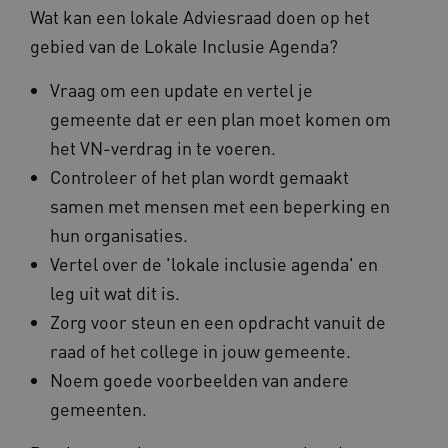
Wat kan een lokale Adviesraad doen op het
__cf_bm
Cloudflare Inc.
Google Privacy Policy
.vimeo.com
gebied van de Lokale Inclusie Agenda?
Vraag om een update en vertel je
gemeente dat er een plan moet komen om
BCSessionID
vilans.blueconic.net
het VN-verdrag in te voeren.
Controleer of het plan wordt gemaakt
samen met mensen met een beperking en
hun organisaties.
Vertel over de 'lokale inclusie agenda' en
ARRAffinity
Microsoft Corporation
leg uit wat dit is.
.www.kennispleingehandicaptensector.nl
Zorg voor steun en een opdracht vanuit de
raad of het college in jouw gemeente.
Noem goede voorbeelden van andere
gemeenten.
CookieScriptConsent