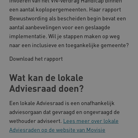
invoeren van het VN-verdrag Handicap binnen
een aantal koplopergemeenten. Haar rapport
Noodzakelijke cookies
Analytische cookies
Bewustwording als bescheiden begin bevat een
Marketing cookies
aantal aanbevelingen voor een geslaagde
Deze functionele en technische cookies zorgen
ervoor dat de website werkt. Deze cookies
implementatie. Wil je stappen maken op weg
worden altijd geplaatst en maken geen inbreuk
naar een inclusieve en toegankelijke gemeente?
op uw privacy.
Naam
Provider
/
Domein
Download het rapport
__Secure-YNID
.youtube.com
Wat kan de lokale
__Secure-
.youtube.com
ROLLOUT_TOKEN
Adviesraad doen?
FPLC
.kennispleingehandicaptensector.nl
Een lokale Adviesraad is een onafhankelijk
adviesorgaan dat gevraagd en ongevraagd de
wethouder adviseert.
Lees meer over lokale
Adviesraden op de website van Movisie