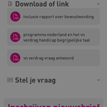
Download of link
inclusie rapport over bewustwording
ARRAffinitySameSite
Microsoft Corporation
.www.kennispleingehandicaptensector.nl
programma nederland en het vn
verdrag handicap begrijpelijke taal
vn verdrag vraag antwoord
Stel je vraag
Naam
Provider
/
Domein
_ga
Google LLC
Naam
Provider
/
Domein
.kennispleingehandicaptensector.nl
FPID
Google
.kennispleingehandicaptensector.nl