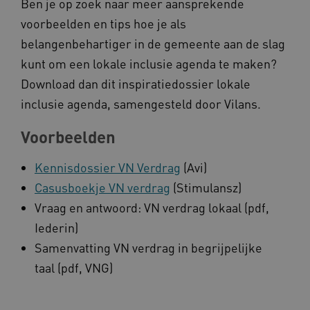
CookieScript
Ben je op zoek naar meer aansprekende
www.kennispleingehandicaptensector.nl
voorbeelden en tips hoe je als
belangenbehartiger in de gemeente aan de slag
kunt om een lokale inclusie agenda te maken?
Download dan dit inspiratiedossier lokale
AWSALBCORS
Amazon.com Inc.
vilans.blueconic.net
inclusie agenda, samengesteld door Vilans.
Voorbeelden
Kennisdossier VN Verdrag
(Avi)
Casusboekje VN verdrag
(Stimulansz)
AWSALBCORS
Amazon.com Inc.
Vraag en antwoord: VN verdrag lokaal (pdf,
a594.kennispleingehandicaptensector.nl
Iederin)
Samenvatting VN verdrag in begrijpelijke
taal (pdf, VNG)
UMB_SESSION
www.kennispleingehandicaptensector.nl