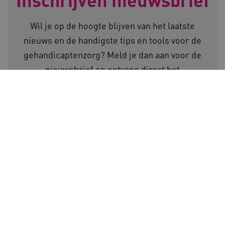
Inschrijven nieuwsbrief
Wil je op de hoogte blijven van het laatste
BCSessionID
www.kennispleingehandicaptensector.nl
nieuws en de handigste tips en tools voor de
gehandicaptenzorg? Meld je dan aan voor de
nieuwsbrief en ontvang direct het
Activiteitenboek voor de gehandicaptenzorg.
E-mailadres
AWSALB
Amazon.com Inc.
a594.kennispleingehandicaptensector.nl
_ga_NWZZME161M
.kennispleingehandicaptensector.nl
Voor meer informatie over de verwerking van
persoonsgegevens, zie onze
privacyverklaring
.