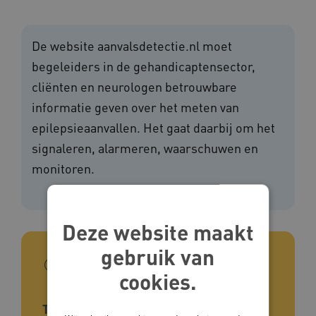
De website aanvalsdetectie.nl moet
begeleiders in de gehandicaptensector,
cliënten en neurologen betrouwbare
informatie geven over het meten van
epilepsieaanvallen. Het gaat daarbij om het
signaleren, alarmeren, waarschuwen en
monitoren.
Deze website maakt
gebruik van
In het kort
cookies.
Type tool