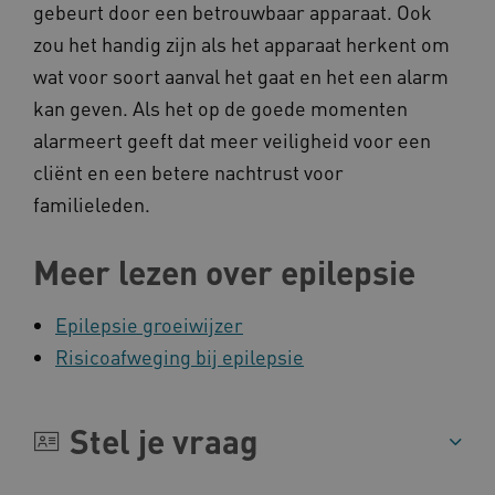
gebeurt door een betrouwbaar apparaat. Ook
zou het handig zijn als het apparaat herkent om
wat voor soort aanval het gaat en het een alarm
kan geven. Als het op de goede momenten
CookieScriptConsent
CookieScript
alarmeert geeft dat meer veiligheid voor een
www.kennispleingehandicaptensector.nl
cliënt en een betere nachtrust voor
familieleden.
Meer lezen over epilepsie
AWSALBCORS
Amazon.com Inc.
vilans.blueconic.net
Epilepsie groeiwijzer
Risicoafweging bij epilepsie
Stel je vraag
AWSALBCORS
Amazon.com Inc.
a594.kennispleingehandicaptensector.nl