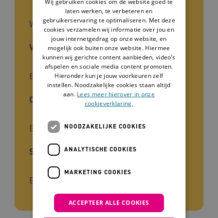
Wij gebruiken cookies om de website goed te
laten werken, te verbeteren en
gebruikerservaring te optimaliseren. Met deze
Website
cookies verzamelen wij informatie over jou en
jouw internetgedrag op onze website, en
Voor wie
mogelijk ook buiten onze website. Hiermee
kunnen wij gerichte content aanbieden, video’s
afspelen en sociale media content promoten.
Begeleiders, Zorgverleners
Hieronder kun je jouw voorkeuren zelf
instellen. Noodzakelijke cookies staan altijd
aan.
Lees meer hierover in onze
Cliëntgroep
cookieverklaring.
Epilepsie
NOODZAKELIJKE COOKIES
ANALYTISCHE COOKIES
Soort kennis
MARKETING COOKIES
Ervaring, Praktijk
ACCEPTEER ALLE COOKIES