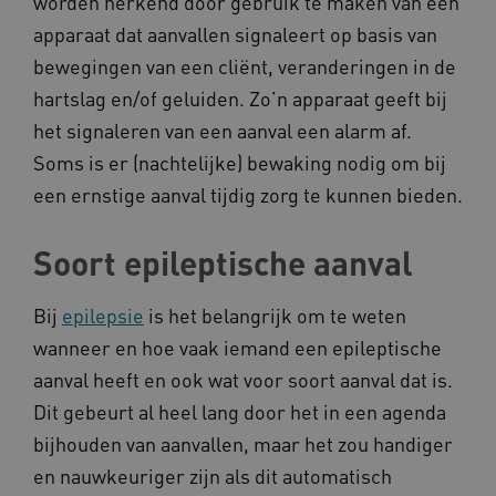
worden herkend door gebruik te maken van een
apparaat dat aanvallen signaleert op basis van
bewegingen van een cliënt, veranderingen in de
hartslag en/of geluiden. Zo’n apparaat geeft bij
het signaleren van een aanval een alarm af.
__cf_bm
Cloudflare Inc.
Soms is er (nachtelijke) bewaking nodig om bij
Google Privacy Policy
.vimeo.com
een ernstige aanval tijdig zorg te kunnen bieden.
Soort epileptische aanval
BCSessionID
vilans.blueconic.net
Bij
epilepsie
is het belangrijk om te weten
wanneer en hoe vaak iemand een epileptische
aanval heeft en ook wat voor soort aanval dat is.
Dit gebeurt al heel lang door het in een agenda
ARRAffinity
Microsoft Corporation
bijhouden van aanvallen, maar het zou handiger
.www.kennispleingehandicaptensector.nl
en nauwkeuriger zijn als dit automatisch