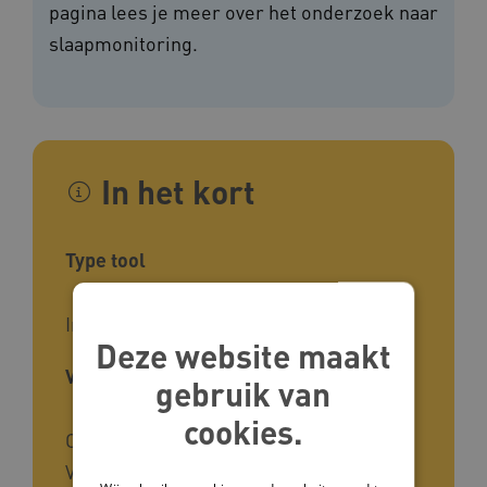
pagina lees je meer over het onderzoek naar
slaapmonitoring.
In het kort
Type tool
Infographic, Onderzoek
Deze website maakt
Voor wie
gebruik van
cookies.
Ondersteuners, Zorgverleners,
Verzorgenden, Begeleiders