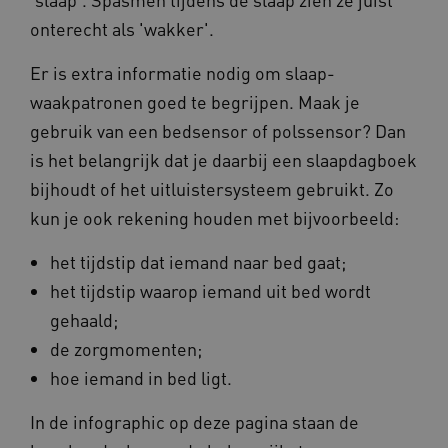
onterecht als 'wakker'.
Er is extra informatie nodig om slaap-
waakpatronen goed te begrijpen. Maak je
CookieScriptConsent
CookieScript
www.kennispleingehandicaptensector.nl
gebruik van een bedsensor of polssensor? Dan
is het belangrijk dat je daarbij een slaapdagboek
bijhoudt of het uitluistersysteem gebruikt. Zo
kun je ook rekening houden met bijvoorbeeld:
AWSALBCORS
Amazon.com Inc.
vilans.blueconic.net
het tijdstip dat iemand naar bed gaat;
het tijdstip waarop iemand uit bed wordt
gehaald;
de zorgmomenten;
hoe iemand in bed ligt.
AWSALBCORS
Amazon.com Inc.
a594.kennispleingehandicaptensector.nl
In de infographic op deze pagina staan de