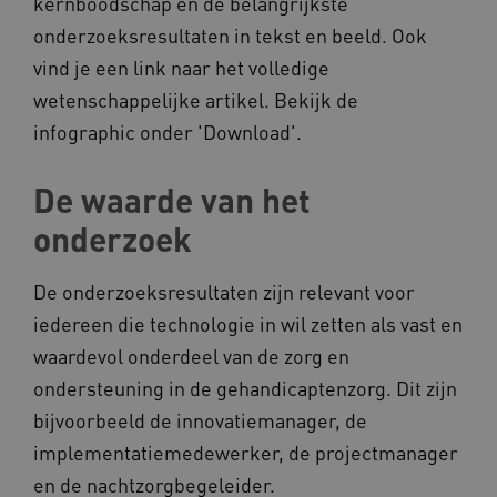
kernboodschap en de belangrijkste
onderzoeksresultaten in tekst en beeld. Ook
vind je een link naar het volledige
wetenschappelijke artikel. Bekijk de
UMB_SESSION
www.kennispleingehandicaptensector.nl
infographic onder 'Download'.
De waarde van het
ARRAffinitySameSite
Microsoft Corporation
onderzoek
.www.kennispleingehandicaptensector.nl
De onderzoeksresultaten zijn relevant voor
iedereen die technologie in wil zetten als vast en
waardevol onderdeel van de zorg en
ondersteuning in de gehandicaptenzorg. Dit zijn
bijvoorbeeld de innovatiemanager, de
implementatiemedewerker, de projectmanager
en de nachtzorgbegeleider.