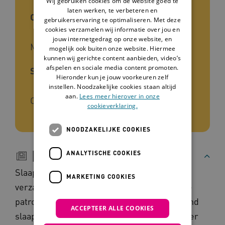
Wij gebruiken cookies om de website goed te
laten werken, te verbeteren en
Cliëntgroep
gebruikerservaring te optimaliseren. Met deze
cookies verzamelen wij informatie over jou en
jouw internetgedrag op onze website, en
Mensen met een beperking
mogelijk ook buiten onze website. Hiermee
kunnen wij gerichte content aanbieden, video’s
afspelen en sociale media content promoten.
Soort kennis
Hieronder kun je jouw voorkeuren zelf
instellen. Noodzakelijke cookies staan altijd
aan.
Lees meer hierover in onze
Onderzoek
cookieverklaring.
NOODZAKELIJKE COOKIES
Beschrijving
ANALYTISCHE COOKIES
Slaapmonitoring houdt in dat je gegevens
MARKETING COOKIES
verzamelt over slaap-waakpatronen. In deze
patronen zie je onder andere hoe lang iemand
ACCEPTEER ALLE COOKIES
slaapt en hoe vaak iemand in de nacht wakker