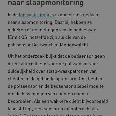
naar slaapmonitoring
In de
Innovatie-impuls
is onderzoek gedaan
naar slaapmonitoring. Daarbij hebben ze
gekeken of de metingen van de bedsensor
__cf_bm
Cloudflare Inc.
(Emfit QS) hetzelfde zijn als die van de
Google Privacy Policy
.vimeo.com
polssensor (Actiwatch of Motionwatch).
Uit het onderzoek blijkt dat de bedsensor geen
direct alternatief is voor de polssensor voor
BCSessionID
vilans.blueconic.net
duidelijkheid over slaap-waakpatronen van
cliënten in de gehandicaptenzorg. Ook hebben
de polssensor en de bedsensor allebei moeite
om de bewegingen van cliënten goed te
beoordelen. Als een wakkere cliënt bijvoorbeeld
ARRAffinity
Microsoft Corporation
.www.kennispleingehandicaptensector.nl
lang stil ligt, zien sensoren dit onterecht als
'slaap'. Spasmen tijdens de slaap zien ze juist