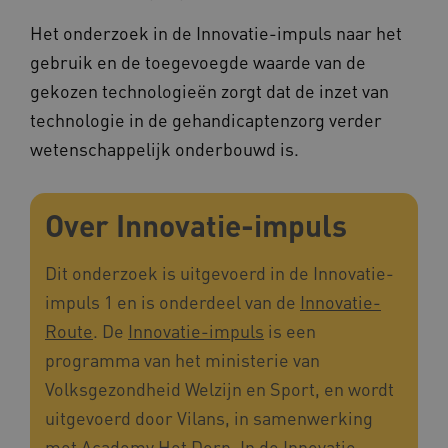
Naam
Provider
/
Domein
Het onderzoek in de Innovatie-impuls naar het
_ga
Google LLC
Naam
Provider
/
Domein
.kennispleingehandicaptensector.nl
gebruik en de toegevoegde waarde van de
FPID
Google
.kennispleingehandicaptensector.nl
gekozen technologieën zorgt dat de inzet van
technologie in de gehandicaptenzorg verder
wetenschappelijk onderbouwd is.
BCSessionID
www.kennispleingehandicaptensector.nl
Over Innovatie-impuls
Dit onderzoek is uitgevoerd in de Innovatie-
impuls 1 en is onderdeel van de
Innovatie-
Route
. De
Innovatie-impuls
is een
programma van het ministerie van
AWSALB
Amazon.com Inc.
Volksgezondheid Welzijn en Sport, en wordt
a594.kennispleingehandicaptensector.nl
uitgevoerd door Vilans, in samenwerking
met Academy Het Dorp. In de Innovatie-