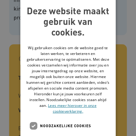
Deze website maakt
kinderen, ouders, leerkrachten en andere
professionals die met kinderen werken.
gebruik van
cookies.
Wij gebruiken cookies om de website goed te
laten werken, te verbeteren en
In het kort
gebruikerservaring te optimaliseren. Met deze
cookies verzamelen wij informatie over jou en
jouw internetgedrag op onze website, en
mogelijk ook buiten onze website. Hiermee
Type tool
kunnen wij gerichte content aanbieden, video’s
afspelen en sociale media content promoten.
Hieronder kun je jouw voorkeuren zelf
Website
instellen. Noodzakelijke cookies staan altijd
aan.
Lees meer hierover in onze
Voor wie
cookieverklaring.
NOODZAKELIJKE COOKIES
Begeleiders, Mantelzorgers,