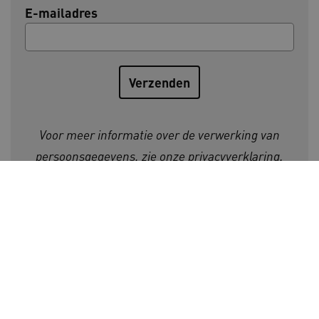
E-mailadres
AWSALBCORS
Amazon.com Inc.
a594.kennispleingehandicaptensector.nl
Voor meer informatie over de verwerking van
persoonsgegevens, zie onze
privacyverklaring
.
UMB_SESSION
www.kennispleingehandicaptensector.nl
Initiatiefnemers Kennisplein
Gehandicaptensector:
ARRAffinitySameSite
Microsoft Corporation
.www.kennispleingehandicaptensector.nl