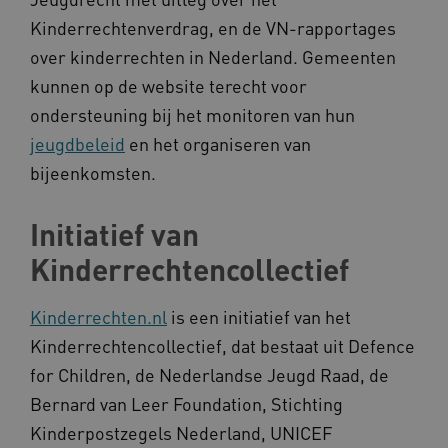
__Secure-YNID
.youtube.com
Kinderrechtenverdrag, en de VN-rapportages
over kinderrechten in Nederland. Gemeenten
__Secure-
.youtube.com
ROLLOUT_TOKEN
kunnen op de website terecht voor
FPLC
.kennispleingehandicaptensector.nl
ondersteuning bij het monitoren van hun
jeugdbeleid
en het organiseren van
bijeenkomsten.
Initiatief van
Kinderrechtencollectief
__cf_bm
Cloudflare Inc.
Google Privacy Policy
.vimeo.com
Kinderrechten.nl
is een initiatief van het
Kinderrechtencollectief, dat bestaat uit Defence
for Children, de Nederlandse Jeugd Raad, de
Bernard van Leer Foundation, Stichting
BCSessionID
vilans.blueconic.net
Kinderpostzegels Nederland, UNICEF