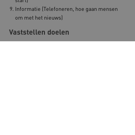
Informatie (Telefoneren, hoe gaan mensen
om met het nieuws)
Vaststellen doelen
Het vaststellen van doelen klinkt heel makkelijk.
'Maar bij het leren van cliënten met NAH moet je
echt goed kijken. Als iemand bijvoorbeeld wil
leren koken, moet je niet alleen kijken of
iemand zelfstandig boodschappen kan doen. Je
moet ook kijken of de cliënt zijn eigen financiën
kan beheren, of hij in staat is zelfstandig te
reizen én of iemand zijn eigen recept kan
bedenken en daarvoor een boodschappenlijstje
kan maken. Pas als we op al die vragen
antwoord hebben, gaan we werken aan doelen.