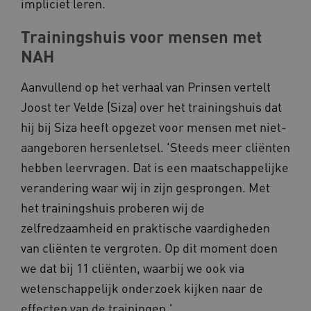
impliciet leren.
_ga_4F110RE8SJ
.kennispleingehandicaptensector.nl
Trainingshuis voor mensen met
NAH
VISITOR_INFO1_LIVE
Google LLC
ga_session_duration
www.kennispleingehandicaptensector.nl
.youtube.com
Aanvullend op het verhaal van Prinsen vertelt
Joost ter Velde (Siza) over het trainingshuis dat
hij bij Siza heeft opgezet voor mensen met niet-
aangeboren hersenletsel. 'Steeds meer cliënten
_ga_G3VHK6CSBS
.kennispleingehandicaptensector.nl
hebben leervragen. Dat is een maatschappelijke
verandering waar wij in zijn gesprongen. Met
BCSessionID
a594.kennispleingehandicaptensector.nl
het trainingshuis proberen wij de
zelfredzaamheid en praktische vaardigheden
van cliënten te vergroten. Op dit moment doen
we dat bij 11 cliënten, waarbij we ook via
wetenschappelijk onderzoek kijken naar de
effecten van de trainingen.'