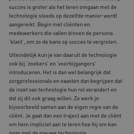
www.kennispleingehandicaptensector.nl
succes is groter als het leren omgaan met de
technologie steeds op dezelfde manier wordt
aangereikt. Begin met cliënten en
medewerkers die vallen binnen de persona
AWSALBCORS
Amazon.com Inc.
‘klant’, om zo de kans op succes te vergroten.
vilans.blueconic.net
Uiteindelijk kun je van daaruit de technologie
ook bij ‘zoekers’ en ‘voorbijgangers’
introduceren. Het is dan wel belangrijk dat
zorgprofessionals en naasten dan begrijpen dat
AWSALBCORS
Amazon.com Inc.
de inzet van technologie hun rol verandert en
a594.kennispleingehandicaptensector.nl
dat zij dit ook graag willen. Zo werk je
bijvoorbeeld samen aan de eigen regie van de
cliënt. Je gaat dan een traject aan met de cliënt
om hem impliciet aan te leren hoe hij om kan
UMB_SESSION
www.kennispleingehandicaptensector.nl
gaan met de nieuwe technologie.