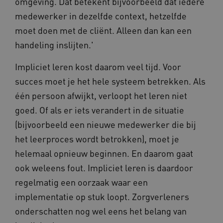
omgeving. Dat betekent bijvoorbeeld dat iedere
medewerker in dezelfde context, hetzelfde
moet doen met de cliënt. Alleen dan kan een
BCSessionID
www.kennispleingehandicaptensector.nl
handeling inslijten.'
Impliciet leren kost daarom veel tijd. Voor
succes moet je het hele systeem betrekken. Als
één persoon afwijkt, verloopt het leren niet
goed. Of als er iets verandert in de situatie
(bijvoorbeeld een nieuwe medewerker die bij
AWSALB
Amazon.com Inc.
het leerproces wordt betrokken), moet je
a594.kennispleingehandicaptensector.nl
helemaal opnieuw beginnen. En daarom gaat
ook weleens fout. Impliciet leren is daardoor
regelmatig een oorzaak waar een
_ga_NWZZME161M
.kennispleingehandicaptensector.nl
implementatie op stuk loopt. Zorgverleners
onderschatten nog wel eens het belang van