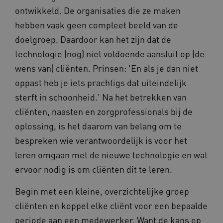
ontwikkeld. De organisaties die ze maken
__cf_bm
Cloudflare Inc.
Google Privacy Policy
.vimeo.com
hebben vaak geen compleet beeld van de
doelgroep. Daardoor kan het zijn dat de
technologie (nog) niet voldoende aansluit op (de
wens van) cliënten. Prinsen: 'En als je dan niet
BCSessionID
vilans.blueconic.net
oppast heb je iets prachtigs dat uiteindelijk
sterft in schoonheid.' Na het betrekken van
cliënten, naasten en zorgprofessionals bij de
oplossing, is het daarom van belang om te
bespreken wie verantwoordelijk is voor het
ARRAffinity
Microsoft Corporation
.www.kennispleingehandicaptensector.nl
leren omgaan met de nieuwe technologie en wat
ervoor nodig is om cliënten dit te leren.
Begin met een kleine, overzichtelijke groep
cliënten en koppel elke cliënt voor een bepaalde
periode aan een medewerker. Want de kans op
CookieScriptConsent
CookieScript