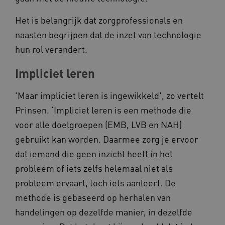
Het is belangrijk dat zorgprofessionals en
naasten begrijpen dat de inzet van technologie
ARRAffinitySameSite
Microsoft Corporation
hun rol verandert.
.www.kennispleingehandicaptensector.nl
Impliciet leren
'Maar impliciet leren is ingewikkeld', zo vertelt
Prinsen. ‘Impliciet leren is een methode die
voor alle doelgroepen (EMB, LVB en NAH)
gebruikt kan worden. Daarmee zorg je ervoor
dat iemand die geen inzicht heeft in het
probleem of iets zelfs helemaal niet als
Naam
Provider
/
Domein
probleem ervaart, toch iets aanleert. De
_ga
Google LLC
Naam
Provider
/
Domein
.kennispleingehandicaptensector.nl
methode is gebaseerd op herhalen van
FPID
Google
.kennispleingehandicaptensector.nl
handelingen op dezelfde manier, in dezelfde