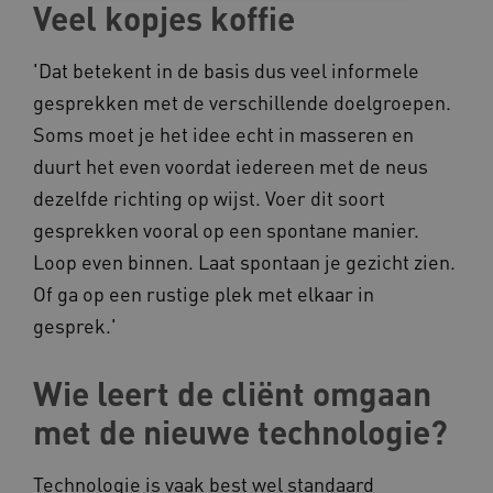
Veel kopjes koffie
Noodzakelijke cookies
Analytische cookies
Marketing cookies
'Dat betekent in de basis dus veel informele
gesprekken met de verschillende doelgroepen.
Deze functionele en technische cookies zorgen
ervoor dat de website werkt. Deze cookies
Soms moet je het idee echt in masseren en
worden altijd geplaatst en maken geen inbreuk
op uw privacy.
duurt het even voordat iedereen met de neus
Naam
Provider
/
Domein
dezelfde richting op wijst. Voer dit soort
__Secure-YNID
.youtube.com
gesprekken vooral op een spontane manier.
Loop even binnen. Laat spontaan je gezicht zien.
__Secure-
.youtube.com
ROLLOUT_TOKEN
Of ga op een rustige plek met elkaar in
FPLC
.kennispleingehandicaptensector.nl
gesprek.'
Wie leert de cliënt omgaan
met de nieuwe technologie?
Technologie is vaak best wel standaard