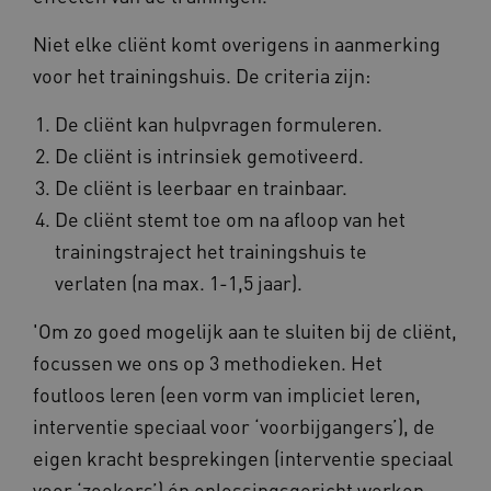
Niet elke cliënt komt overigens in aanmerking
vuid
Vimeo.com Inc.
.vimeo.com
voor het trainingshuis. De criteria zijn:
De cliënt kan hulpvragen formuleren.
YSC
Google LLC
.youtube.com
De cliënt is intrinsiek gemotiveerd.
De cliënt is leerbaar en trainbaar.
De cliënt stemt toe om na afloop van het
trainingstraject het trainingshuis te
verlaten (na max. 1-1,5 jaar).
'Om zo goed mogelijk aan te sluiten bij de cliënt,
focussen we ons op 3 methodieken. Het
foutloos leren (een vorm van impliciet leren,
interventie speciaal voor ‘voorbijgangers’), de
eigen kracht besprekingen (interventie speciaal
voor ‘zoekers’) én oplossingsgericht werken