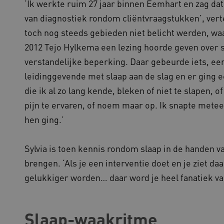
‘Ik werkte ruim 27 jaar binnen Eemhart en zag dat
gebaseerde plakkeringsfunc
AWSALBCORS (ALB).
van diagnostiek rondom cliëntvraagstukken’, verte
1 week
Voor voortdurende plakkeri
azon.com Inc.
toch nog steeds gebieden niet belicht werden, waa
CORS-use-cases na de Chr
94.kennispleingehandicaptensector.nl
extra plakkerigheidscookies
2012 Tejo Hylkema een lezing hoorde geven over
gebaseerde plakkeringsfunc
AWSALBCORS (ALB).
verstandelijke beperking. Daar gebeurde iets, ee
w.kennispleingehandicaptensector.nl
Sessie
Deze cookie wordt gebruikt 
leidinggevende met slaap aan de slag en er ging
de website te beheren, zodat
worden onthouden tijdens e
die ik al zo lang kende, bleken of niet te slapen, o
Sessie
Bij het gebruik van Microsof
crosoft Corporation
pijn te ervaren, of noem maar op. Ik snapte mete
en het inschakelen van load 
ww.kennispleingehandicaptensector.nl
cookie ervoor dat verzoeke
hen ging.’
bezoekersbrowsersessie altij
het cluster worden afgehand
Sylvia is toen kennis rondom slaap in de handen 
brengen. ‘Als je een interventie doet en je ziet 
ovider
/
Domein
Vervaldatum
Omschrijving
ovider
/
Domein
Vervaldatum
Omschrijving
gelukkiger worden… daar word je heel fanatiek va
1 jaar 1
Deze cookienaam is gekoppel
ogle LLC
maand
Analytics - wat een belangrij
ennispleingehandicaptensector.nl
1 jaar 1
Deze cookie wordt gebruikt 
ogle
algemeen gebruikte analysese
maand
voorkeuren bij te houden om
ennispleingehandicaptensector.nl
cookie wordt gebruikt om uni
ervaring te bieden.
onderscheiden door een will
Slaap-waakritme
nummer toe te wijzen als kla
w.kennispleingehandicaptensector.nl
Sessie
Dit cookie wordt gebruikt om 
elk paginaverzoek op een sit
onderhouden en ervoor te zo