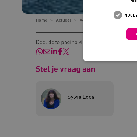
Noo
NOODZ
Home
Actueel
Verhalen
Eemhart doet aa
Deel deze pagina via:
Stel je vraag aan
Deze functionele en technis
uw privacy.
Sylvia Loos
Naam
Pr
__Secure-YNID
.y
__Secure-
.y
ROLLOUT_TOKEN
FPLC
.k