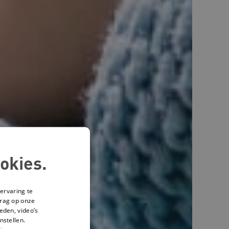
okies.
ervaring te
drag op onze
eden, video’s
nstellen.