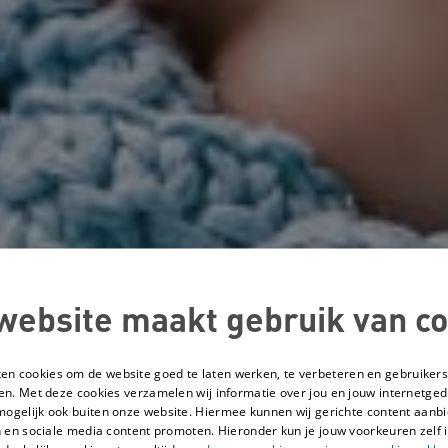
website maakt gebruik van co
ken cookies om de website goed te laten werken, te verbeteren en gebruikers
en. Met deze cookies verzamelen wij informatie over jou en jouw internetge
mogelijk ook buiten onze website. Hiermee kunnen wij gerichte content aanbi
 en sociale media content promoten. Hieronder kun je jouw voorkeuren zelf i