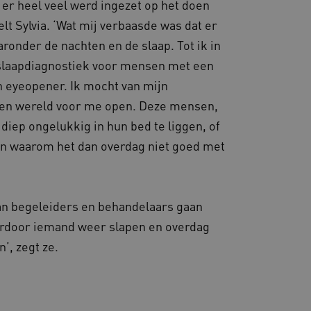
 er heel veel werd ingezet op het doen
ties genaamd
lt Sylvia. ‘Wat mij verbaasde was dat er
gheidsondersteuning met
ronder de nachten en de slaap. Tot ik in
omium-update, maken we
 voor elk van deze op duur
 slaapdiagnostiek voor mensen met een
ties genaamd
n eyeopener. Ik mocht van mijn
om gebruikerssessies op
 een wereld voor me open. Deze mensen,
 gebruikersinteracties
en surfsessie.
f diep ongelukkig in hun bed te liggen, of
t Azure als hostingplatform
en waarom het dan overdag niet goed met
balancing, zorgt deze
n van één
d door dezelfde server in
eld.
van begeleiders en behandelaars gaan
daardoor iemand weer slapen en overdag
n’, zegt ze.
d aan Google Universal
ke update is van de meer
om gebruikersgedrag en
rvice van Google. Deze
 een meer persoonlijke
eke gebruikers te
ekeurig gegenereerd
nt-ID. Het is opgenomen in
gebruikerssessies te
e en wordt gebruikt om
rgen dat berichten worden