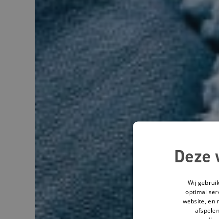
Deze 
Wij gebrui
optimaliser
website, en 
afspelen