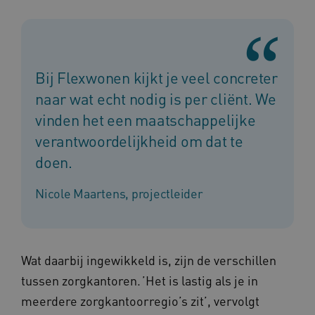
AWSALB
Amazon.com Inc.
a594.kennispleingehandicaptensector.nl
Bij Flexwonen kijkt je veel concreter
naar wat echt nodig is per cliënt. We
vinden het een maatschappelijke
_ga_NWZZME161M
.kennispleingehandicaptensector.nl
verantwoordelijkheid om dat te
doen.
Nicole Maartens, projectleider
_ga_4F110RE8SJ
.kennispleingehandicaptensector.nl
VISITOR_INFO1_LIVE
Google LLC
ga_session_duration
www.kennispleingehandicaptensector.nl
Wat daarbij ingewikkeld is, zijn de verschillen
.youtube.com
tussen zorgkantoren. ’Het is lastig als je in
meerdere zorgkantoorregio’s zit’, vervolgt