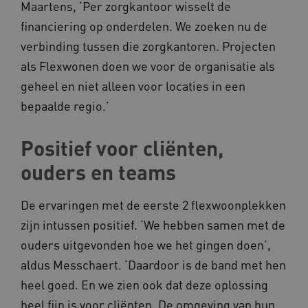
Maartens, ‘Per zorgkantoor wisselt de
financiering op onderdelen. We zoeken nu de
_ga_G3VHK6CSBS
.kennispleingehandicaptensector.nl
verbinding tussen die zorgkantoren. Projecten
als Flexwonen doen we voor de organisatie als
BCSessionID
a594.kennispleingehandicaptensector.nl
geheel en niet alleen voor locaties in een
bepaalde regio.’
Positief voor cliënten,
ouders en teams
De ervaringen met de eerste 2 flexwoonplekken
vuid
Vimeo.com Inc.
zijn intussen positief. ‘We hebben samen met de
.vimeo.com
ouders uitgevonden hoe we het gingen doen’,
aldus Messchaert. ‘Daardoor is de band met hen
YSC
Google LLC
.youtube.com
heel goed. En we zien ook dat deze oplossing
heel fijn is voor cliënten. De omgeving van hun