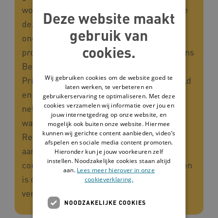
woonlocatie. Prinsenstichting ontwikkelde
Deze website maakt
deze vernieuwende aanpak, met
gebruik van
ondersteuning van Vilans, tijdens het
cookies.
programma Begeleiding à la carte 1. Tijdens
Begeleiding à la carte 2 heeft
Wij gebruiken cookies om de website goed te
Prinsenstichting de aanpak doorontwikkeld
laten werken, te verbeteren en
en haar ervaringen gedeeld in een lerend
gebruikerservaring te optimaliseren. Met deze
cookies verzamelen wij informatie over jou en
netwerk met andere zorgorganisaties,
jouw internetgedrag op onze website, en
waaronder Raphaëlstichting en Esdégé-
mogelijk ook buiten onze website. Hiermee
kunnen wij gerichte content aanbieden, video’s
Reigersdaal. Deze organisaties hebben de
afspelen en sociale media content promoten.
aanpak toe- en aangepast aan hun eigen
Hieronder kun je jouw voorkeuren zelf
instellen. Noodzakelijke cookies staan altijd
context en cultuur. Door met elkaar te leren
aan.
Lees meer hierover in onze
is de aanpak Flexwonen verbreed en
cookieverklaring.
verdiept.
NOODZAKELIJKE COOKIES