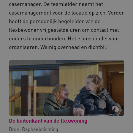
casemanager. De teamleider neemt het
casemanagement voor de locatie op zich. Verder
heeft de persoonlijk begeleider van de
flexbewoner vrijgestelde uren om contact met
AWSALBCORS
Amazon.com Inc.
a594.kennispleingehandicaptensector.nl
ouders te onderhouden. Het is ons model voor
organiseren. Weinig overhead en dichtbij.’
UMB_SESSION
www.kennispleingehandicaptensector.nl
ARRAffinitySameSite
Microsoft Corporation
.www.kennispleingehandicaptensector.nl
De buitenkant van de flexwoning
Bron:
Raphaëlstichting