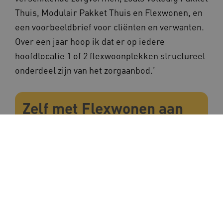
Thuis, Modulair Pakket Thuis en Flexwonen, en
een voorbeeldbrief voor cliënten en verwanten.
Over een jaar hoop ik dat er op iedere
hoofdlocatie 1 of 2 flexwoonplekken structureel
onderdeel zijn van het zorgaanbod.’
Zelf met Flexwonen aan
de slag? Dit zijn de tips
van de Raphaëlstichting
Begin klein en praktisch. Start met
bestaande ruimtes en snelle
oplossingen. Leer door te doen.
Pas de aanpak aan op je organisatie.