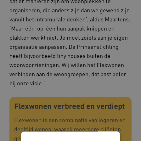
dat er manieren zijn om woonplekken te
organiseren, die anders zijn dan we gewend zijn
vanuit het intramurale denken’, aldus Maartens.
‘Maar één-op-één hun aanpak knippen en
plakken werkt niet. Je moet zoiets aan je eigen
organisatie aanpassen. De Prinsenstichting
heeft bijvoorbeeld tiny houses buiten de
woonvoorzieningen. Wij willen het Flexwonen
verbinden aan de woongroepen, dat past beter
bij onze visie.’
Flexwonen verbreed en verdiept
Flexwonen is een combinatie van logeren en
deeltijd wonen, waarbij meerdere cliënten
gebruikmaken van één bed op een