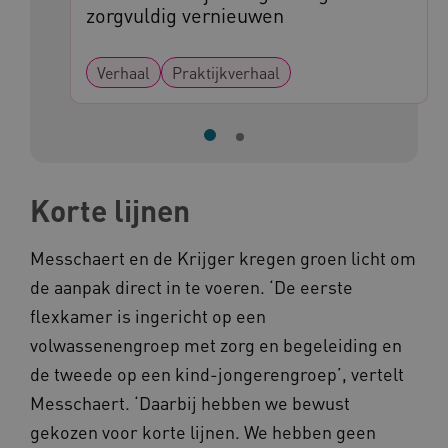
zorgvuldig vernieuwen
Verhaal
Praktijkverhaal
ARRAffinity
Microsoft Corporation
.www.kennispleingehandicaptensector.nl
Korte lijnen
Messchaert en de Krijger kregen groen licht om
CookieScriptConsent
CookieScript
de aanpak direct in te voeren. ‘De eerste
www.kennispleingehandicaptensector.nl
flexkamer is ingericht op een
volwassenengroep met zorg en begeleiding en
de tweede op een kind-jongerengroep’, vertelt
AWSALBCORS
Amazon.com Inc.
Messchaert. ‘Daarbij hebben we bewust
vilans.blueconic.net
gekozen voor korte lijnen. We hebben geen