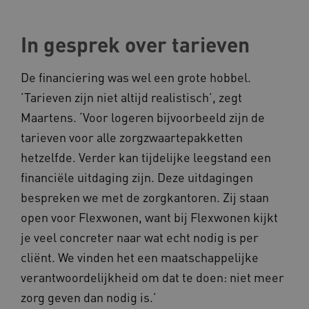
In gesprek over tarieven
De financiering was wel een grote hobbel.
’Tarieven zijn niet altijd realistisch’, zegt
Naam
Provider
/
Domein
Maartens. ‘Voor logeren bijvoorbeeld zijn de
_ga
Google LLC
Naam
Provider
/
Domein
tarieven voor alle zorgzwaartepakketten
.kennispleingehandicaptensector.nl
FPID
Google
hetzelfde. Verder kan tijdelijke leegstand een
.kennispleingehandicaptensector.nl
financiële uitdaging zijn. Deze uitdagingen
bespreken we met de zorgkantoren. Zij staan
open voor Flexwonen, want bij Flexwonen kijkt
BCSessionID
www.kennispleingehandicaptensector.nl
je veel concreter naar wat echt nodig is per
cliënt. We vinden het een maatschappelijke
verantwoordelijkheid om dat te doen: niet meer
zorg geven dan nodig is.’