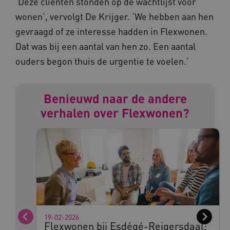
‘Deze cliënten stonden op de wachtlijst voor
__Secure-YNID
.youtube.com
wonen’, vervolgt De Krijger. ‘We hebben aan hen
gevraagd of ze interesse hadden in Flexwonen.
__Secure-
.youtube.com
ROLLOUT_TOKEN
Dat was bij een aantal van hen zo. Een aantal
FPLC
.kennispleingehandicaptensector.nl
ouders begon thuis de urgentie te voelen.’
Benieuwd naar de andere
verhalen over Flexwonen?
__cf_bm
Cloudflare Inc.
Google Privacy Policy
.vimeo.com
BCSessionID
vilans.blueconic.net
19-02-2026
Vorige
Volge
Flexwonen bij Esdégé-Reigersdaal: