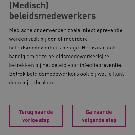
(Medisch)
ARRAffinity
beleidsmedewerkers ​
Microsoft Corporation
.www.kennispleingehandicaptensector.nl
Medische onderwerpen zoals infectiepreventie
worden vaak bij één of meerdere
beleidsmedewerkers belegd. Het is dan ook
handig om deze beleidsmedewerker(s) te
CookieScriptConsent
CookieScript
betrekken bij het beleid voor infectiepreventie.
www.kennispleingehandicaptensector.nl
Betrek beleidsmedewerkers ook bij wat je kunt
doen bij uitbraken.
AWSALBCORS
Amazon.com Inc.
vilans.blueconic.net
Terug naar de
Ga naar de
vorige stap
volgende stap