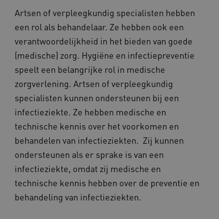
__Secure-
.youtube.com
ROLLOUT_TOKEN
Artsen of verpleegkundig specialisten hebben
FPLC
.kennispleingehandicaptensector.nl
een rol als behandelaar. Ze hebben ook een
verantwoordelijkheid in het bieden van goede
(medische) zorg. Hygiëne en infectiepreventie
speelt een belangrijke rol in medische
zorgverlening. Artsen of verpleegkundig
specialisten kunnen ondersteunen bij een
infectieziekte. Ze hebben medische en
__cf_bm
Cloudflare Inc.
Google Privacy Policy
.vimeo.com
technische kennis over het voorkomen en
behandelen van infectieziekten. Zij kunnen
ondersteunen als er sprake is van een
infectieziekte, omdat zij medische en
BCSessionID
vilans.blueconic.net
technische kennis hebben over de preventie en
behandeling van infectieziekten.