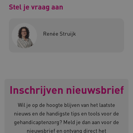
Stel je vraag aan
AWSALBCORS
Amazon.com Inc.
a594.kennispleingehandicaptensector.nl
Renée Struijk
UMB_SESSION
www.kennispleingehandicaptensector.nl
Inschrijven nieuwsbrief
ARRAffinitySameSite
Microsoft Corporation
.www.kennispleingehandicaptensector.nl
Wil je op de hoogte blijven van het laatste
nieuws en de handigste tips en tools voor de
gehandicaptenzorg? Meld je dan aan voor de
nieuwsbrief en ontvang direct het