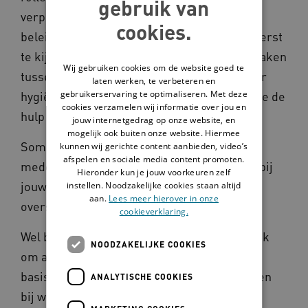
gebruik van
verpleegkundig specialist en (medisch)
cookies.
beleidsmedewerker. Het is belangrijk om eerst
te kijken wie het beste de verbinding kan maken
Wij gebruiken cookies om de website goed te
tussen medische kennis en wat nodig is voor
laten werken, te verbeteren en
gebruikerservaring te optimaliseren. Met deze
hygiëne en infectiepreventie. Daarna vraag je de
cookies verzamelen wij informatie over jou en
hulp van die persoon in.
jouw internetgedrag op onze website, en
mogelijk ook buiten onze website. Hiermee
Sommige zorgorganisaties hebben geen
kunnen wij gerichte content aanbieden, video’s
afspelen en sociale media content promoten.
medewerkers in één van deze rollen. Is dat bij
Hieronder kun je jouw voorkeuren zelf
jouw organisatie zo? Dan kun je die alinea's
instellen. Noodzakelijke cookies staan altijd
aan.
Lees meer hierover in onze
overslaan.
cookieverklaring.
Wel blijft het voor jouw organisatie belangrijk
NOODZAKELIJKE COOKIES
om aan de slag te gaan met een goede
basishygiëne. En dat zorgprofessionals weten
ANALYTISCHE COOKIES
bij wie ze kunnen melden dat er een