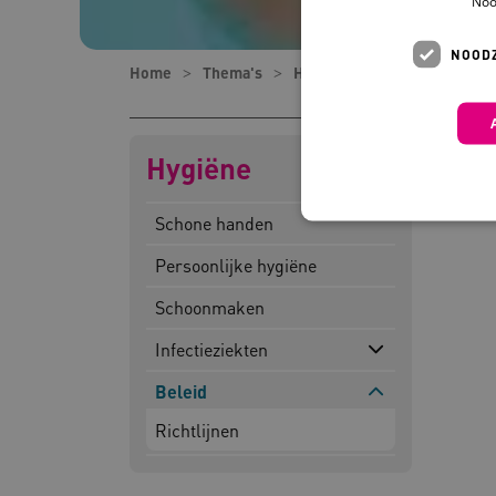
Noo
NOODZ
Home
Thema's
Hygiëne
Beleid
Hygiëne
Schone handen
Persoonlijke hygiëne
Schoonmaken
Deze functionele en technis
uw privacy.
Infectieziekten
Naam
Pr
Beleid
__Secure-YNID
.y
Richtlijnen
__Secure-
.y
ROLLOUT_TOKEN
FPLC
.k