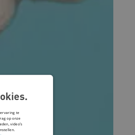
okies.
ervaring te
drag op onze
eden, video’s
nstellen.