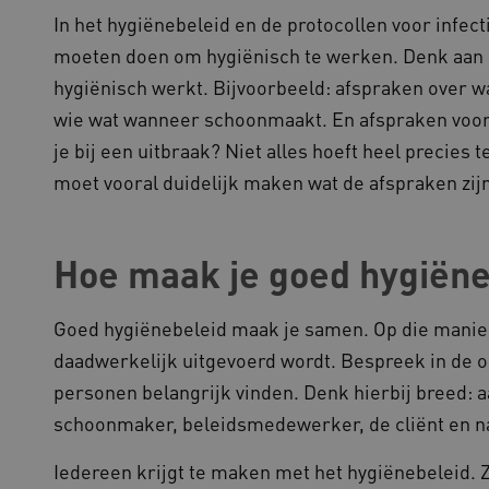
gebaseerde plakkeringsfunc
In het hygiënebeleid en de protocollen voor infe
AWSALBCORS (ALB).
moeten doen om hygiënisch te werken. Denk aan 
1 week
Voor voortdurende plakkeri
azon.com Inc.
CORS-use-cases na de Chr
94.kennispleingehandicaptensector.nl
hygiënisch werkt. Bijvoorbeeld: afspraken over 
extra plakkerigheidscookies
gebaseerde plakkeringsfunc
wie wat wanneer schoonmaakt. En afspraken voor n
AWSALBCORS (ALB).
je bij een uitbraak? Niet alles hoeft heel precies
w.kennispleingehandicaptensector.nl
Sessie
Deze cookie wordt gebruikt 
de website te beheren, zodat
moet vooral duidelijk maken wat de afspraken zij
worden onthouden tijdens e
Sessie
Bij het gebruik van Microsof
crosoft Corporation
en het inschakelen van load 
ww.kennispleingehandicaptensector.nl
cookie ervoor dat verzoeke
bezoekersbrowsersessie altij
Hoe maak je goed hygiëne
het cluster worden afgehand
Goed hygiënebeleid maak je samen. Op die manier 
daadwerkelijk uitgevoerd wordt. Bespreek in de o
ovider
/
Domein
Vervaldatum
Omschrijving
ovider
/
Domein
Vervaldatum
Omschrijving
personen belangrijk vinden. Denk hierbij breed: 
1 jaar 1
Deze cookienaam is gekoppel
ogle LLC
maand
Analytics - wat een belangrij
ennispleingehandicaptensector.nl
1 jaar 1
Deze cookie wordt gebruikt 
ogle
algemeen gebruikte analysese
schoonmaker, beleidsmedewerker, de cliënt en n
maand
voorkeuren bij te houden om
ennispleingehandicaptensector.nl
cookie wordt gebruikt om uni
ervaring te bieden.
onderscheiden door een will
nummer toe te wijzen als kla
Iedereen krijgt te maken met het hygiënebeleid. 
w.kennispleingehandicaptensector.nl
Sessie
Dit cookie wordt gebruikt om 
elk paginaverzoek op een sit
onderhouden en ervoor te zo