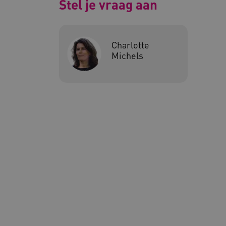
Stel je vraag aan
Google Privacy Poli
Charlotte
__cf_bm
Cl
.v
Michels
BCSessionID
vi
ARRAffinity
Mi
.w
CookieScriptConsent
Co
ww
AWSALBCORS
Am
vi