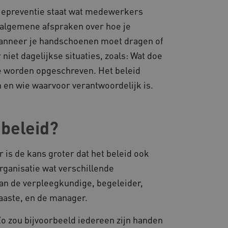
ties genaamd
ctiepreventie staat wat medewerkers
algemene afspraken over hoe je
gheidsondersteuning met
omium-update, maken we
wanneer je handschoenen moet dragen of
 voor elk van deze op duur
ties genaamd
iet dagelijkse situaties, zoals: Wat doe
 te worden opgeschreven. Het beleid
om gebruikerssessies op
 gebruikersinteracties
n en wie waarvoor verantwoordelijk is.
en surfsessie.
t Azure als hostingplatform
balancing, zorgt deze
n van één
d door dezelfde server in
beleid?
eld.
is de kans groter dat het beleid ook
rganisatie wat verschillende
aan de verpleegkundige, begeleider,
d aan Google Universal
ke update is van de meer
om gebruikersgedrag en
rvice van Google. Deze
aaste, en de manager.
 een meer persoonlijke
eke gebruikers te
ekeurig gegenereerd
nt-ID. Het is opgenomen in
Zo zou bijvoorbeeld iedereen zijn handen
gebruikerssessies te
e en wordt gebruikt om
rgen dat berichten worden