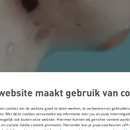
website maakt gebruik van co
ken cookies om de website goed te laten werken, te verbeteren en gebruikers
en. Met deze cookies verzamelen wij informatie over jou en jouw internetge
mogelijk ook buiten onze website. Hiermee kunnen wij gerichte content aanbi
 en sociale media content promoten. Hieronder kun je jouw voorkeuren zelf i