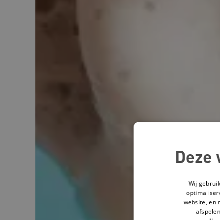
Deze 
Wij gebrui
optimaliser
website, en 
afspelen