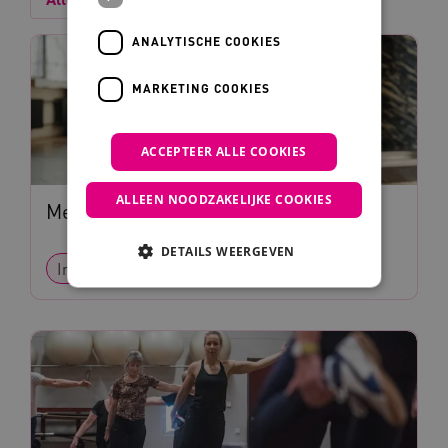
ANALYTISCHE COOKIES
MARKETING COOKIES
ACCEPTEER ALLE COOKIES
ALLEEN NOODZAKELIJKE COOKIES
Meer bewegen in het dagelijks leven
DETAILS WEERGEVEN
Interventie
Methode
Noodzakelijke cookies
Analytische cookies
Marketing cookies
Deze functionele en technische cookies zorgen
ervoor dat de website werkt. Deze cookies
worden altijd geplaatst en maken geen inbreuk
op uw privacy.