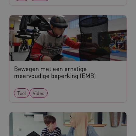
ARRAffinity
Microsoft Corporation
.www.kennispleingehandicaptensector.nl
Bewegen met een ernstige
meervoudige beperking (EMB)
CookieScriptConsent
CookieScript
Tool
Video
www.kennispleingehandicaptensector.nl
AWSALBCORS
Amazon.com Inc.
vilans.blueconic.net