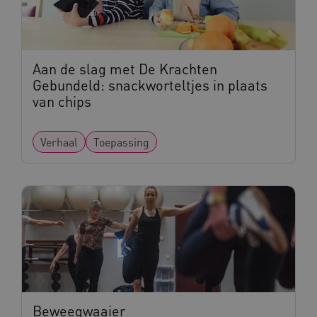
Aan de slag met De Krachten
Gebundeld: snackworteltjes in plaats
AWSALBCORS
Amazon.com Inc.
van chips
a594.kennispleingehandicaptensector.nl
Verhaal
Toepassing
UMB_SESSION
www.kennispleingehandicaptensector.nl
ARRAffinitySameSite
Microsoft Corporation
.www.kennispleingehandicaptensector.nl
Beweegwaaier