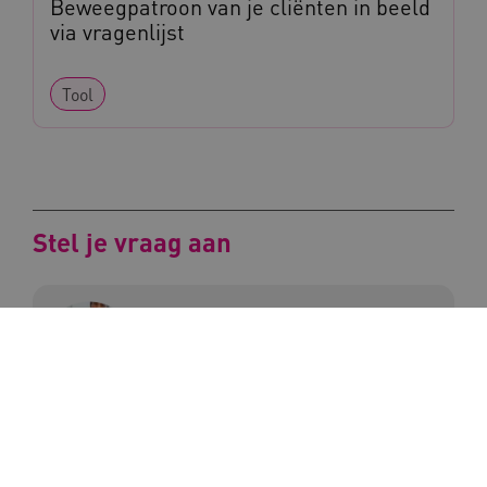
Beweegpatroon van je cliënten in beeld
via vragenlijst
_ga_G3VHK6CSBS
.kennispleingehandicaptensector.nl
Tool
BCSessionID
a594.kennispleingehandicaptensector.nl
Stel je vraag aan
Mathilde Mastebroek
vuid
Vimeo.com Inc.
.vimeo.com
YSC
Google LLC
.youtube.com