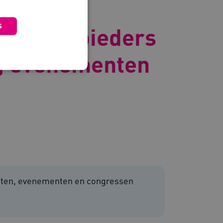
S
olle aanbieders
, evenementen
 en maken geen inbreuk op
sten, evenementen en congressen
om de prestaties en
van de website-gebruikers
hun surfervaring te
den betrokken bij het
egevens om te meten hoe