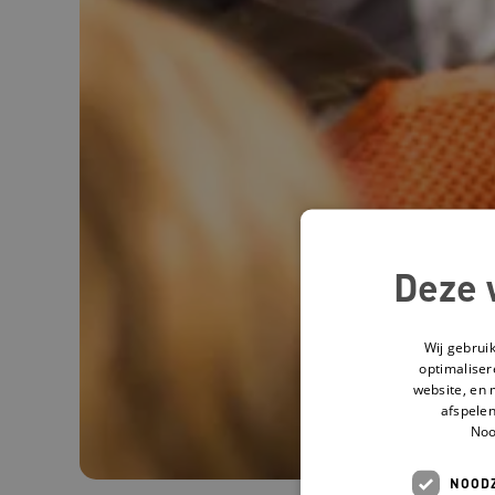
Deze 
Wij gebrui
optimaliser
website, en 
afspelen
Noo
NOODZ