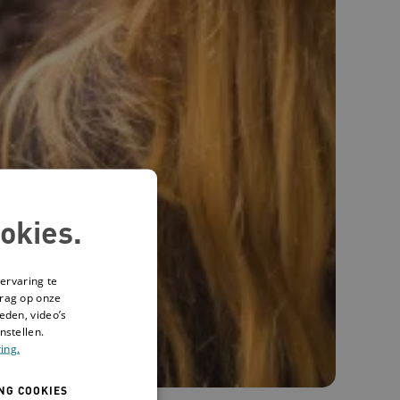
okies.
ervaring te
drag op onze
eden, video’s
nstellen.
ing.
NG COOKIES