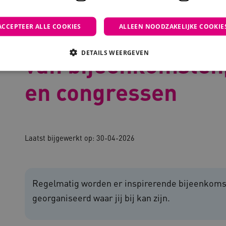
devolle aanbieders van bijeenkomsten, evenementen en congressen
ACCEPTEER ALLE COOKIES
ALLEEN NOODZAKELIJKE COOKIE
Overzicht waardev
DETAILS WEERGEVEN
van bijeenkomsten
en congressen
Noodzakelijke cookies
Analytische cookies
Marketing cookies
che cookies zorgen ervoor dat de website werkt. Deze cookies worden altijd geplaatst
ovider
/
Domein
Vervaldatum
Omschrijving
Laatst bijgewerkt op:
30-04-2026
outube.com
5 maanden 4
weken
outube.com
5 maanden 4
weken
Regelmatig worden er inspirerende bijeenkom
ennispleingehandicaptensector.nl
20 uur
Deze cookie wordt gebruikt 
georganiseerd waar jij bij kan zijn.
functionaliteit voorkeuren 
op te slaan en te volgen om 
verbeteren. Het kan ook wor
verzamelen van analytics g
cy