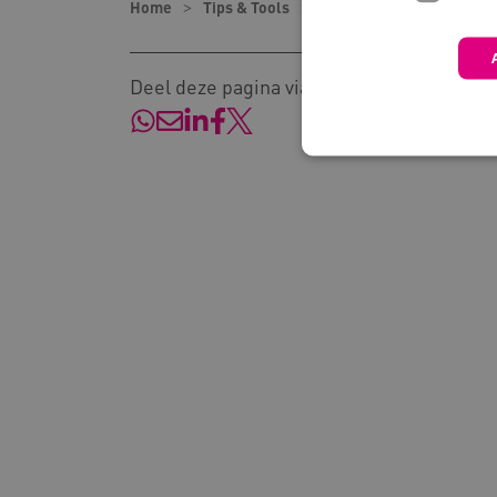
Home
Tips & Tools
Tips
Overzicht waar
Deel deze pagina via:
Deze functionele en technis
uw privacy.
Naam
Pr
__Secure-YNID
.y
__Secure-
.y
ROLLOUT_TOKEN
FPLC
.k
Google Privacy Poli