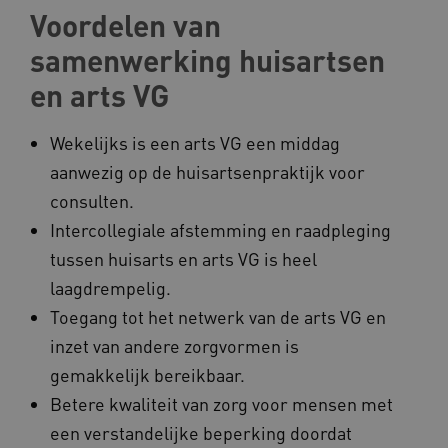
Voordelen van
samenwerking huisartsen
en arts VG
ARRAffinity
Microsoft Corporation
.www.kennispleingehandicaptensector.nl
Wekelijks is een arts VG een middag
aanwezig op de huisartsenpraktijk voor
consulten.
Intercollegiale afstemming en raadpleging
CookieScriptConsent
CookieScript
tussen huisarts en arts VG is heel
www.kennispleingehandicaptensector.nl
laagdrempelig.
Toegang tot het netwerk van de arts VG en
inzet van andere zorgvormen is
gemakkelijk bereikbaar.
AWSALBCORS
Amazon.com Inc.
vilans.blueconic.net
Betere kwaliteit van zorg voor mensen met
een verstandelijke beperking doordat