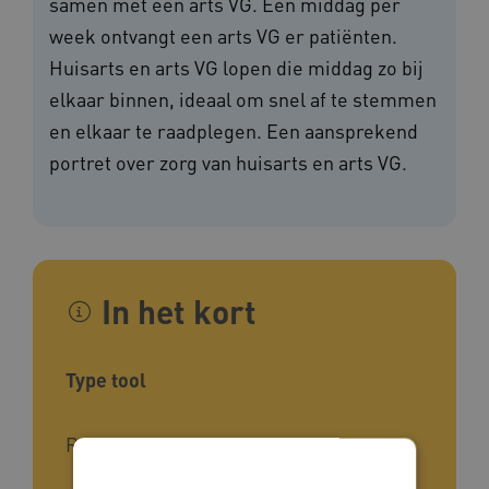
samen met een arts VG. Een middag per
week ontvangt een arts VG er patiënten.
Huisarts en arts VG lopen die middag zo bij
elkaar binnen, ideaal om snel af te stemmen
en elkaar te raadplegen. Een aansprekend
portret over zorg van huisarts en arts VG.
In het kort
Type tool
Rapport