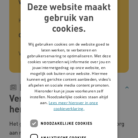
Voor wie
Deze website maakt
gebruik van
Huisartsen, Artsen VG
cookies.
Cliëntgroep
Wij gebruiken cookies om de website goed te
laten werken, te verbeteren en
Verstandelijke beperking
gebruikerservaring te optimaliseren. Met deze
cookies verzamelen wij informatie over jou en
jouw internetgedrag op onze website, en
mogelijk ook buiten onze website. Hiermee
kunnen wij gerichte content aanbieden, video’s
Beschrijving
afspelen en sociale media content promoten.
Hieronder kun je jouw voorkeuren zelf
Verstandelijke beperking
instellen. Noodzakelijke cookies staan altijd
aan.
Lees meer hierover in onze
herkennen
cookieverklaring.
Het gezondheidscentrum biedt huisartsenzorg
NOODZAKELIJKE COOKIES
aan mensen uit de Haagse Schilderswijk en
ANALYTISCHE COOKIES