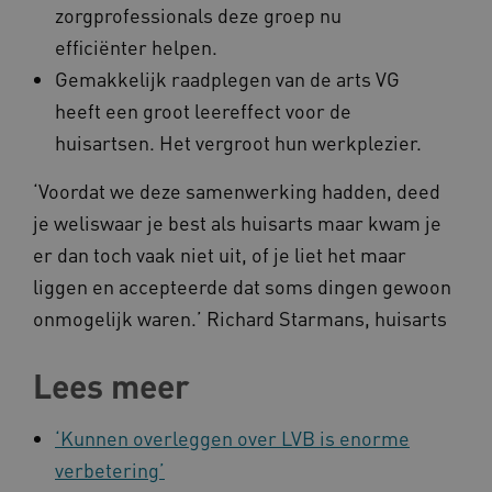
zorgprofessionals deze groep nu
efficiënter helpen.
Gemakkelijk raadplegen van de arts VG
AWSALBCORS
Amazon.com Inc.
heeft een groot leereffect voor de
a594.kennispleingehandicaptensector.nl
huisartsen. Het vergroot hun werkplezier.
‘Voordat we deze samenwerking hadden, deed
je weliswaar je best als huisarts maar kwam je
er dan toch vaak niet uit, of je liet het maar
UMB_SESSION
www.kennispleingehandicaptensector.nl
liggen en accepteerde dat soms dingen gewoon
onmogelijk waren.’ Richard Starmans, huisarts
Lees meer
ARRAffinitySameSite
Microsoft Corporation
.www.kennispleingehandicaptensector.nl
‘Kunnen overleggen over LVB is enorme
verbetering’