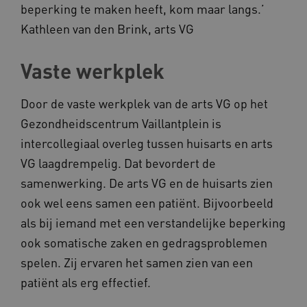
beperking te maken heeft, kom maar langs.’
__Secure-YNID
.youtube.com
Kathleen van den Brink, arts VG
__Secure-
.youtube.com
ROLLOUT_TOKEN
Vaste werkplek
FPLC
.kennispleingehandicaptensector.nl
Door de vaste werkplek van de arts VG op het
Gezondheidscentrum Vaillantplein is
intercollegiaal overleg tussen huisarts en arts
VG laagdrempelig. Dat bevordert de
samenwerking. De arts VG en de huisarts zien
__cf_bm
Cloudflare Inc.
Google Privacy Policy
ook wel eens samen een patiënt. Bijvoorbeeld
.vimeo.com
als bij iemand met een verstandelijke beperking
ook somatische zaken en gedragsproblemen
spelen. Zij ervaren het samen zien van een
BCSessionID
vilans.blueconic.net
patiënt als erg effectief.