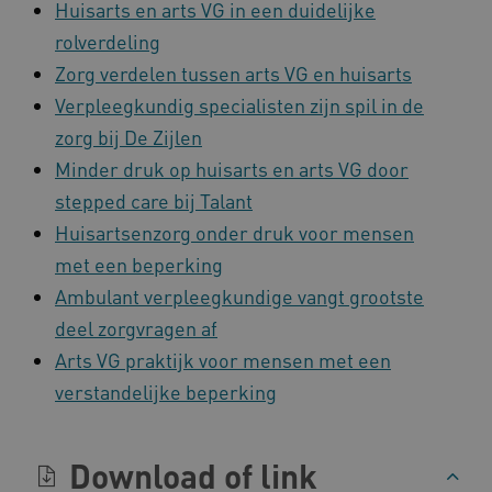
Huisarts en arts VG in een duidelijke
rolverdeling
Zorg verdelen tussen arts VG en huisarts
Verpleegkundig specialisten zijn spil in de
zorg bij De Zijlen
Naam
Provider
/
Domein
Minder druk op huisarts en arts VG door
_ga
Google LLC
Naam
Provider
/
Domein
stepped care bij Talant
.kennispleingehandicaptensector.nl
FPID
Google
Huisartsenzorg onder druk voor mensen
.kennispleingehandicaptensector.nl
met een beperking
Ambulant verpleegkundige vangt grootste
deel zorgvragen af
BCSessionID
www.kennispleingehandicaptensector.nl
Arts VG praktijk voor mensen met een
verstandelijke beperking
Download of link