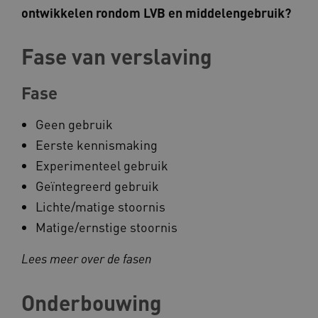
ontwikkelen rondom LVB en middelengebruik?​
CookieScriptConsent
CookieScript
www.kennispleingehandicaptensector.nl
Fase van verslaving
Fase
Geen gebruik
AWSALBCORS
Amazon.com Inc.
vilans.blueconic.net
Eerste kennismaking
Experimenteel gebruik
Geïntegreerd gebruik
Lichte/matige stoornis
Matige/ernstige stoornis
AWSALBCORS
Amazon.com Inc.
a594.kennispleingehandicaptensector.nl
​Lees meer over de fasen
Onderbouwing