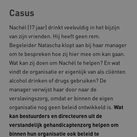
Casus
__cf_bm
Cloudflare Inc.
Google Privacy Policy
Nachél (17 jaar) drinkt veelvuldig in het bijzijn
.vimeo.com
van zijn vrienden. Hij heeft geen rem.
Begeleider Natascha klopt aan bij haar manager
om te bespreken hoe zij hier mee om kan gaan.
BCSessionID
vilans.blueconic.net
Wat kan zij doen om Nachél te helpen? En wat
vindt de organisatie er eigenlijk van als cliënten
alcohol drinken of drugs gebruiken? De
manager verwijst haar door naar de
verslavingszorg, omdat er binnen de eigen
ARRAffinity
Microsoft Corporation
.www.kennispleingehandicaptensector.nl
organisatie nog geen beleid ontwikkeld is.
Wat
kan bestuurders en directeuren uit de
verstandelijk gehandicaptenzorg helpen om
binnen hun organisatie ook beleid te