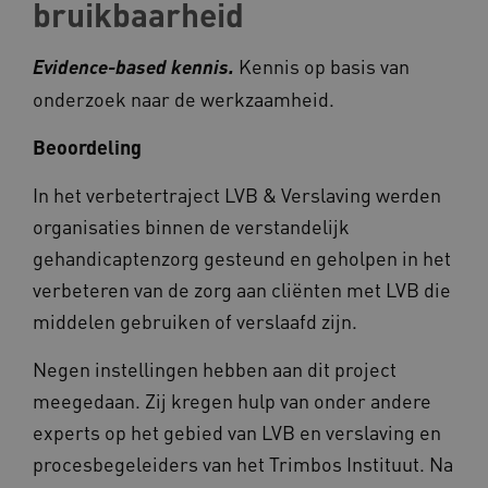
bruikbaarheid
UMB_SESSION
www.kennispleingehandicaptensector.nl
Kennis op basis van
Evidence-based kennis.
onderzoek naar de werkzaamheid.
Beoordeling
ARRAffinitySameSite
Microsoft Corporation
.www.kennispleingehandicaptensector.nl
In het verbetertraject LVB & Verslaving werden
organisaties binnen de verstandelijk
gehandicaptenzorg gesteund en geholpen in het
verbeteren van de zorg aan cliënten met LVB die
middelen gebruiken of verslaafd zijn.
Negen instellingen hebben aan dit project
meegedaan. Zij kregen hulp van onder andere
Naam
Provider
/
Domein
experts op het gebied van LVB en verslaving en
_ga
Google LLC
Naam
Provider
/
Domein
procesbegeleiders van het Trimbos Instituut. Na
.kennispleingehandicaptensector.nl
FPID
Google