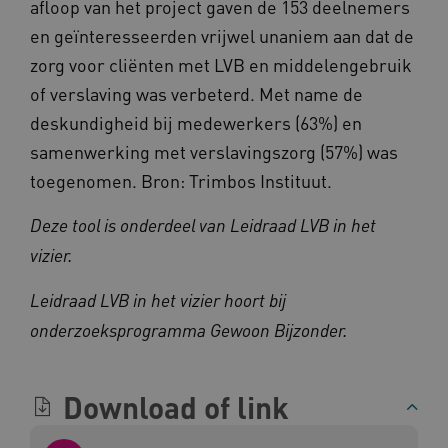
afloop van het project gaven de 153 deelnemers
.kennispleingehandicaptensector.nl
en geïnteresseerden vrijwel unaniem aan dat de
zorg voor cliënten met LVB en middelengebruik
of verslaving was verbeterd. Met name de
BCSessionID
www.kennispleingehandicaptensector.nl
deskundigheid bij medewerkers (63%) en
samenwerking met verslavingszorg (57%) was
toegenomen. Bron: Trimbos Instituut.
Deze tool is onderdeel van Leidraad LVB in het
vizier.
Leidraad LVB in het vizier hoort bij
AWSALB
Amazon.com Inc.
a594.kennispleingehandicaptensector.nl
onderzoeksprogramma Gewoon Bijzonder.
Download of link
_ga_NWZZME161M
.kennispleingehandicaptensector.nl