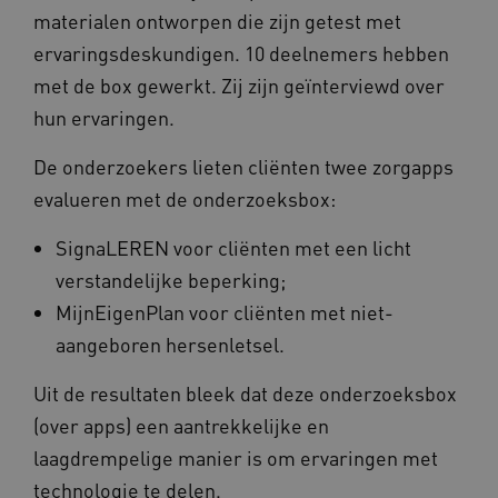
materialen ontworpen die zijn getest met
__cf_bm
Cloudflare Inc.
Google Privacy Policy
.vimeo.com
ervaringsdeskundigen. 10 deelnemers hebben
met de box gewerkt. Zij zijn geïnterviewd over
hun ervaringen.
BCSessionID
vilans.blueconic.net
De onderzoekers lieten cliënten twee zorgapps
evalueren met de onderzoeksbox:
SignaLEREN voor cliënten met een licht
verstandelijke beperking;
ARRAffinity
Microsoft Corporation
MijnEigenPlan voor cliënten met niet-
.www.kennispleingehandicaptensector.nl
aangeboren hersenletsel.
Uit de resultaten bleek dat deze onderzoeksbox
(over apps) een aantrekkelijke en
laagdrempelige manier is om ervaringen met
technologie te delen.
CookieScriptConsent
CookieScript