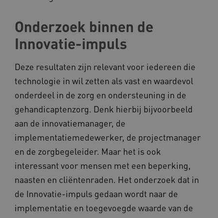
www.kennispleingehandicaptensector.nl
Onderzoek binnen de
Innovatie-impuls
AWSALBCORS
Amazon.com Inc.
vilans.blueconic.net
Deze resultaten zijn relevant voor iedereen die
technologie in wil zetten als vast en waardevol
onderdeel in de zorg en ondersteuning in de
gehandicaptenzorg. Denk hierbij bijvoorbeeld
aan de innovatiemanager, de
AWSALBCORS
Amazon.com Inc.
implementatiemedewerker, de projectmanager
a594.kennispleingehandicaptensector.nl
en de zorgbegeleider. Maar het is ook
interessant voor mensen met een beperking,
naasten en cliëntenraden. Het onderzoek dat in
de Innovatie-impuls gedaan wordt naar de
implementatie en toegevoegde waarde van de
UMB_SESSION
www.kennispleingehandicaptensector.nl