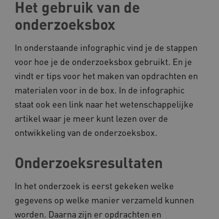
Het gebruik van de
Noodzakelijke cookies
Analytische cookies
onderzoeksbox
Marketing cookies
Deze functionele en technische cookies zorgen
In onderstaande infographic vind je de stappen
ervoor dat de website werkt. Deze cookies
worden altijd geplaatst en maken geen inbreuk
voor hoe je de onderzoeksbox gebruikt. En je
op uw privacy.
vindt er tips voor het maken van opdrachten en
Naam
Provider
/
Domein
materialen voor in de box. In de infographic
__Secure-YNID
.youtube.com
staat ook een link naar het wetenschappelijke
__Secure-
.youtube.com
artikel waar je meer kunt lezen over de
ROLLOUT_TOKEN
ontwikkeling van de onderzoeksbox.
FPLC
.kennispleingehandicaptensector.nl
Onderzoeksresultaten
In het onderzoek is eerst gekeken welke
gegevens op welke manier verzameld kunnen
worden. Daarna zijn er opdrachten en