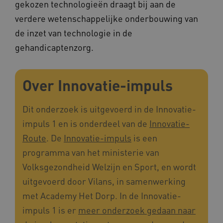
gekozen technologieën draagt bij aan de
verdere wetenschappelijke onderbouwing van
de inzet van technologie in de
ARRAffinitySameSite
Microsoft Corporation
gehandicaptenzorg.
.www.kennispleingehandicaptensector.nl
Over Innovatie-impuls
Dit onderzoek is uitgevoerd in de Innovatie-
impuls 1 en is onderdeel van de
Innovatie-
Route
. De
Innovatie-impuls
is een
programma van het ministerie van
Naam
Provider
/
Domein
Volksgezondheid Welzijn en Sport, en wordt
_ga
uitgevoerd door Vilans, in samenwerking
Google LLC
Naam
Provider
/
Domein
.kennispleingehandicaptensector.nl
met Academy Het Dorp. In de Innovatie-
FPID
Google
.kennispleingehandicaptensector.nl
impuls 1 is er
meer onderzoek gedaan naar