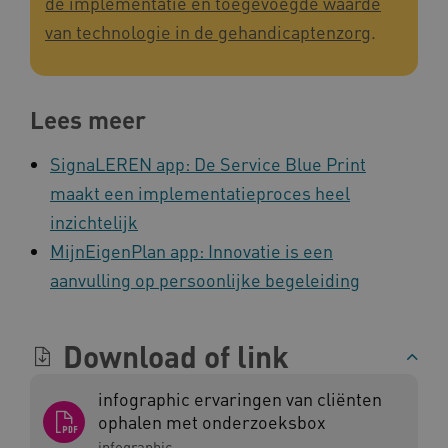
de implementatie en toegevoegde waarde
van technologie in de gehandicaptenzorg
.
BCSessionID
www.kennispleingehandicaptensector.nl
Lees meer
SignaLEREN app: De Service Blue Print
maakt een implementatieproces heel
inzichtelijk
MijnEigenPlan app: Innovatie is een
AWSALB
Amazon.com Inc.
a594.kennispleingehandicaptensector.nl
aanvulling op persoonlijke begeleiding
Download of link
_ga_NWZZME161M
.kennispleingehandicaptensector.nl
infographic ervaringen van cliënten
ophalen met onderzoeksbox
infographic
_ga_4F110RE8SJ
.kennispleingehandicaptensector.nl