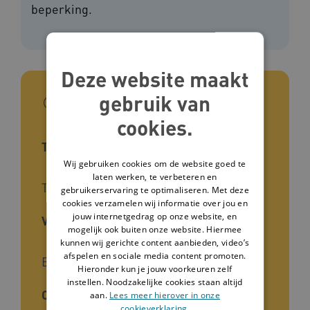
beperking.
Deze website maakt
gebruik van
In het kort
cookies.
Type tool
Wij gebruiken cookies om de website goed te
laten werken, te verbeteren en
Theater, Leidraad
gebruikerservaring te optimaliseren. Met deze
cookies verzamelen wij informatie over jou en
jouw internetgedrag op onze website, en
Voor wie
mogelijk ook buiten onze website. Hiermee
kunnen wij gerichte content aanbieden, video’s
afspelen en sociale media content promoten.
Begeleiders
Hieronder kun je jouw voorkeuren zelf
instellen. Noodzakelijke cookies staan altijd
Cliëntgroep
aan.
Lees meer hierover in onze
cookieverklaring.