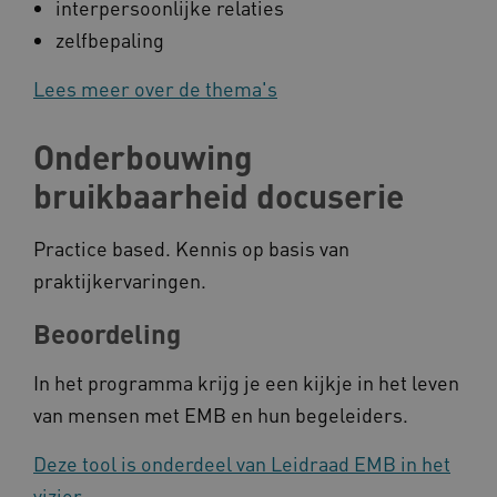
interpersoonlijke relaties
AWSALBCORS
Amazon.com Inc.
zelfbepaling
vilans.blueconic.net
Lees meer over de thema's
Onderbouwing
bruikbaarheid docuserie
AWSALBCORS
Amazon.com Inc.
a594.kennispleingehandicaptensector.nl
Practice based. Kennis op basis van
praktijkervaringen.
Beoordeling
UMB_SESSION
www.kennispleingehandicaptensector.nl
In het programma krijg je een kijkje in het leven
van mensen met EMB en hun begeleiders.
Deze tool is onderdeel van Leidraad EMB in het
ARRAffinitySameSite
Microsoft Corporation
vizier.