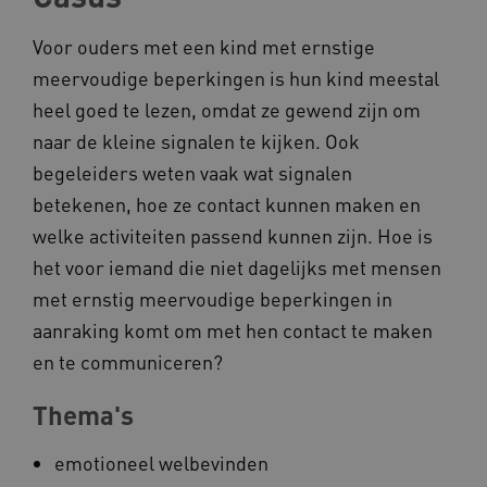
BCSessionID
vilans.blueconic.net
Voor ouders met een kind met ernstige
meervoudige beperkingen is hun kind meestal
heel goed te lezen, omdat ze gewend zijn om
naar de kleine signalen te kijken. Ook
begeleiders weten vaak wat signalen
ARRAffinity
Microsoft Corporation
betekenen, hoe ze contact kunnen maken en
.www.kennispleingehandicaptensector.nl
welke activiteiten passend kunnen zijn. Hoe is
het voor iemand die niet dagelijks met mensen
met ernstig meervoudige beperkingen in
aanraking komt om met hen contact te maken
en te communiceren?
CookieScriptConsent
CookieScript
www.kennispleingehandicaptensector.nl
Thema's
emotioneel welbevinden