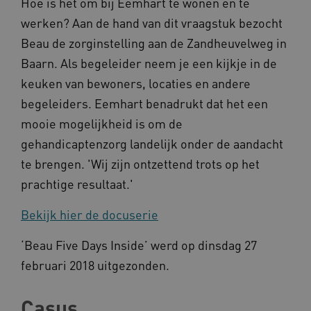
Hoe is het om bij Eemhart te wonen en te
ervoor dat de website werkt. Deze cookies
worden altijd geplaatst en maken geen inbreuk
werken? Aan de hand van dit vraagstuk bezocht
op uw privacy.
Beau de zorginstelling aan de Zandheuvelweg in
Naam
Provider
/
Domein
Baarn. Als begeleider neem je een kijkje in de
__Secure-YNID
.youtube.com
keuken van bewoners, locaties en andere
begeleiders. Eemhart benadrukt dat het een
__Secure-
.youtube.com
ROLLOUT_TOKEN
mooie mogelijkheid is om de
FPLC
.kennispleingehandicaptensector.nl
gehandicaptenzorg landelijk onder de aandacht
te brengen. 'Wij zijn ontzettend trots op het
prachtige resultaat.'
Bekijk hier de docuserie
‘Beau Five Days Inside’ werd op dinsdag 27
__cf_bm
Cloudflare Inc.
Google Privacy Policy
februari 2018 uitgezonden.
.vimeo.com
Casus