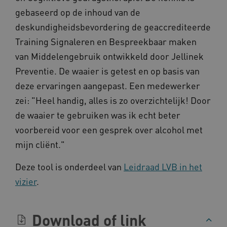
AWSALB
Amazon.com Inc.
gebaseerd op de inhoud van de
a594.kennispleingehandicaptensector.nl
deskundigheidsbevordering de geaccrediteerde
Training Signaleren en Bespreekbaar maken
van Middelengebruik ontwikkeld door Jellinek
_ga_NWZZME161M
.kennispleingehandicaptensector.nl
Preventie. De waaier is getest en op basis van
deze ervaringen aangepast. Een medewerker
zei: "Heel handig, alles is zo overzichtelijk! Door
_ga_4F110RE8SJ
.kennispleingehandicaptensector.nl
de waaier te gebruiken was ik echt beter
voorbereid voor een gesprek over alcohol met
VISITOR_INFO1_LIVE
Google LLC
mijn cliënt."
ga_session_duration
www.kennispleingehandicaptensector.nl
.youtube.com
Deze tool is onderdeel van
Leidraad LVB in het
vizier
.
Download of link
_ga_G3VHK6CSBS
.kennispleingehandicaptensector.nl