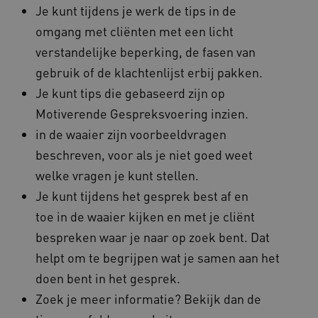
Je kunt tijdens je werk de tips in de
ARRAffinity
Microsoft Corporation
.www.kennispleingehandicaptensector.nl
omgang met cliënten met een licht
verstandelijke beperking, de fasen van
gebruik of de klachtenlijst erbij pakken.
Je kunt tips die gebaseerd zijn op
Motiverende Gespreksvoering inzien.
in de waaier zijn voorbeeldvragen
CookieScriptConsent
CookieScript
www.kennispleingehandicaptensector.nl
beschreven, voor als je niet goed weet
welke vragen je kunt stellen.
Je kunt tijdens het gesprek best af en
toe in de waaier kijken en met je cliënt
AWSALBCORS
Amazon.com Inc.
bespreken waar je naar op zoek bent. Dat
vilans.blueconic.net
helpt om te begrijpen wat je samen aan het
doen bent in het gesprek.
Zoek je meer informatie? Bekijk dan de