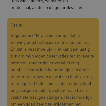
tips voor folders, websites en
materiaal, achterin de gesprekwaaier.
AWSALBCORS
Amazon.com Inc.
a594.kennispleingehandicaptensector.nl
Casus
Begeleider: "Ik wil voorkomen dat er
wrijving ontstaat tussen mijn cliënt en mij.
UMB_SESSION
www.kennispleingehandicaptensector.nl
En dat is best moeilijk. Het kan best lastig
zijn om mijn eigen observaties ter sprake te
brengen, zonder dat er verwijdering
ARRAffinitySameSite
Microsoft Corporation
ontstaat. Soms kan het moeilijk zijn om te
.www.kennispleingehandicaptensector.nl
moeten vertrouwen op wat de client vertelt,
terwijl je zelf hele andere observaties hebt
en je zorgen maakt. De client maakt zich
vaak helemaal geen zorgen. Het is moeilijk
om een goed beeld te krijgen van het