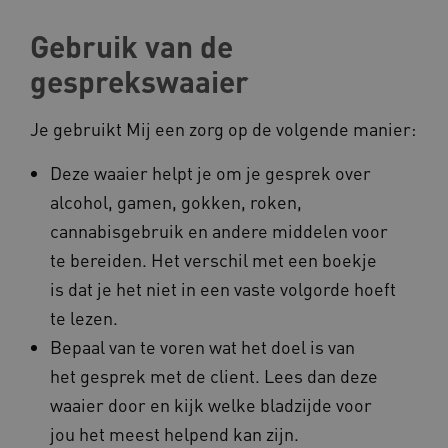
ROLLOUT_TOKEN
Gebruik van de
FPLC
.kennispleingehandicaptensector.nl
gesprekswaaier
Je gebruikt Mij een zorg op de volgende manier:
Deze waaier helpt je om je gesprek over
alcohol, gamen, gokken, roken,
__cf_bm
Cloudflare Inc.
Google Privacy Policy
cannabisgebruik en andere middelen voor
.vimeo.com
te bereiden. Het verschil met een boekje
is dat je het niet in een vaste volgorde hoeft
te lezen.
BCSessionID
vilans.blueconic.net
Bepaal van te voren wat het doel is van
het gesprek met de client. Lees dan deze
waaier door en kijk welke bladzijde voor
jou het meest helpend kan zijn.