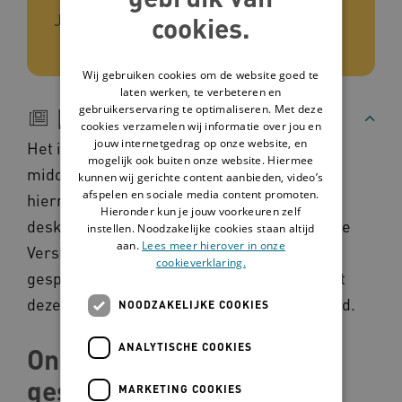
Jellinek, Cordaan en Amsta Karaad
cookies.
Wij gebruiken cookies om de website goed te
laten werken, te verbeteren en
gebruikerservaring te optimaliseren. Met deze
Beschrijving
cookies verzamelen wij informatie over jou en
jouw internetgedrag op onze website, en
Het is handig om als begeleider
mogelijk ook buiten onze website. Hiermee
middelengebruik te leren herkennen en
kunnen wij gerichte content aanbieden, video’s
afspelen en sociale media content promoten.
hiernaar te kunnen vragen. Je kunt dit soort
Hieronder kun je jouw voorkeuren zelf
deskundigheidsbevordering aanvragen bij de
instellen. Noodzakelijke cookies staan altijd
aan.
Lees meer hierover in onze
Verslavingszorg in jouw buurt. Deze
cookieverklaring.
gesprekswaaier helpt je het best als je eerst
deze deskundigheidsbevordering hebt gehad.
NOODZAKELIJKE COOKIES
ANALYTISCHE COOKIES
Ondersteuning bij een
gesprek over
MARKETING COOKIES