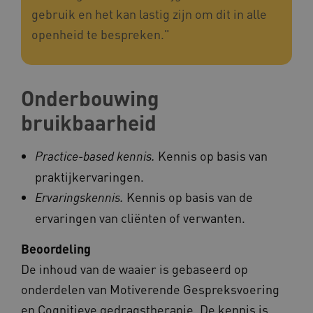
gebruik en het kan lastig zijn om dit in alle
openheid te bespreken."
Naam
Provider
/
Domein
_ga
Google LLC
Naam
Provider
/
Domein
Onderbouwing
.kennispleingehandicaptensector.nl
FPID
Google
.kennispleingehandicaptensector.nl
bruikbaarheid
Kennis op basis van
Practice-based kennis.
praktijkervaringen.
BCSessionID
www.kennispleingehandicaptensector.nl
Kennis op basis van de
Ervaringskennis.
ervaringen van cliënten of verwanten.
Beoordeling
De inhoud van de waaier is gebaseerd op
onderdelen van Motiverende Gespreksvoering
en Cognitieve gedragstherapie. De kennis is