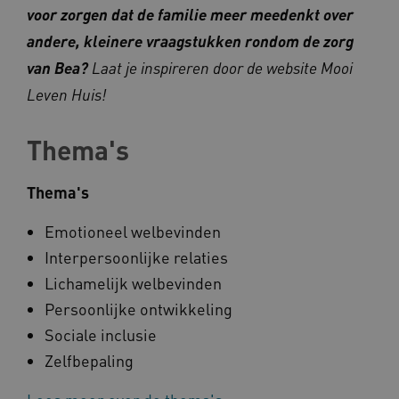
voor zorgen dat de familie meer meedenkt over
andere, kleinere vraagstukken rondom de zorg
CookieScriptConsent
CookieScript
www.kennispleingehandicaptensector.nl
van Bea?
Laat je inspireren door de website Mooi
Leven Huis!
Thema's
AWSALBCORS
Amazon.com Inc.
vilans.blueconic.net
Thema's
Emotioneel welbevinden
Interpersoonlijke relaties
Lichamelijk welbevinden
AWSALBCORS
Amazon.com Inc.
Persoonlijke ontwikkeling
a594.kennispleingehandicaptensector.nl
Sociale inclusie
Zelfbepaling