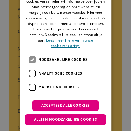
cookies verzamelen wij informatie over jou en
jouw internetgedrag op onze website, en
Vrijwilligers in de zorg, Zorgverleners,
mogelijk ook buiten onze website. Hiermee
Naasten
kunnen wij gerichte content aanbieden, video’s
afspelen en sociale media content promoten.
Hieronder kun je jouw voorkeuren zelf
Cliëntgroep
instellen. Noodzakelijke cookies staan altijd
aan.
Lees meer hierover in onze
cookieverklaring.
Mensen met een beperking, Ernstig
meervoudige beperking, Meervoudige
NOODZAKELIJKE COOKIES
beperking
ANALYTISCHE COOKIES
Soort kennis
MARKETING COOKIES
Praktijk
ACCEPTEER ALLE COOKIES
Ontwikkelaar
ALLEEN NOODZAKELIJKE COOKIES
Nabij Netwerk