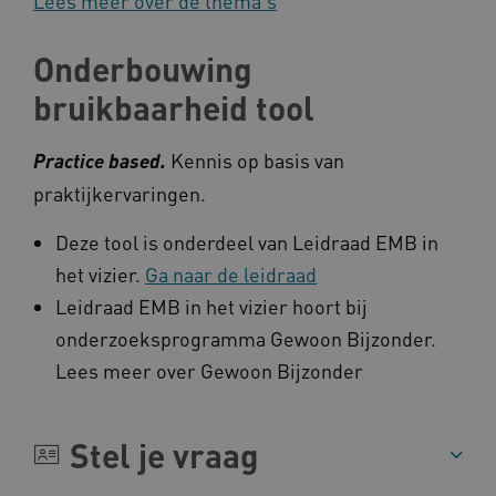
​Lees meer over de thema's
UMB_SESSION
www.kennispleingehandicaptensector.nl
Onderbouwing
bruikbaarheid tool
Kennis op basis van
Practice based.
ARRAffinitySameSite
Microsoft Corporation
.www.kennispleingehandicaptensector.nl
praktijkervaringen.
Deze tool is onderdeel van Leidraad EMB in
het vizier.
Ga naar de leidraad
Leidraad EMB in het vizier hoort bij
onderzoeksprogramma Gewoon Bijzonder.
Lees meer over Gewoon Bijzonder
Naam
Provider
/
Domein
Stel je vraag
_ga
Google LLC
Naam
Provider
/
Domein
.kennispleingehandicaptensector.nl