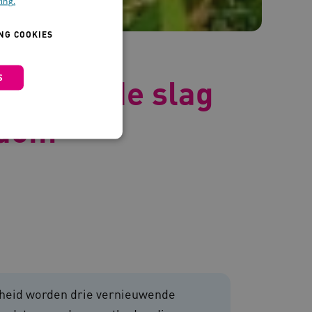
ing.
NG COOKIES
S
eid: aan de slag
ndom
 en maken geen inbreuk op
igheid worden drie vernieuwende
om de prestaties en