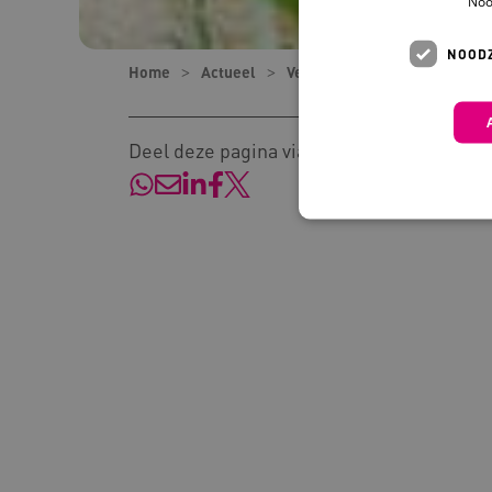
Noo
NOODZ
Home
Actueel
Verhalen
Vrijheid en Veil
Deel deze pagina via:
Deze functionele en technis
uw privacy.
Naam
Pr
__Secure-YNID
.y
__Secure-
.y
ROLLOUT_TOKEN
FPLC
.k