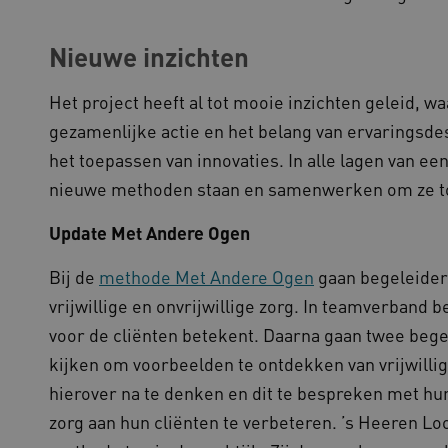
gebaseerde plakkeringsfunc
AWSALBCORS (ALB).
Nieuwe inzichten
1 week
Voor voortdurende plakkeri
azon.com Inc.
CORS-use-cases na de Chr
94.kennispleingehandicaptensector.nl
extra plakkerigheidscookies
gebaseerde plakkeringsfunc
Het project heeft al tot mooie inzichten geleid, 
AWSALBCORS (ALB).
gezamenlijke actie en het belang van ervaringsd
w.kennispleingehandicaptensector.nl
Sessie
Deze cookie wordt gebruikt 
de website te beheren, zodat
het toepassen van innovaties. In alle lagen van 
worden onthouden tijdens e
nieuwe methoden staan en samenwerken om ze 
Sessie
Bij het gebruik van Microsof
crosoft Corporation
en het inschakelen van load 
ww.kennispleingehandicaptensector.nl
cookie ervoor dat verzoeke
Update Met Andere Ogen
bezoekersbrowsersessie altij
het cluster worden afgehand
Bij de
methode Met Andere Ogen
gaan begeleiders
vrijwillige en onvrijwillige zorg. In teamverband b
ovider
/
Domein
Vervaldatum
Omschrijving
voor de cliënten betekent. Daarna gaan twee bege
ovider
/
Domein
Vervaldatum
Omschrijving
1 jaar 1
Deze cookienaam is gekoppel
ogle LLC
kijken om voorbeelden te ontdekken van vrijwillige
maand
Analytics - wat een belangrij
ennispleingehandicaptensector.nl
1 jaar 1
Deze cookie wordt gebruikt 
ogle
algemeen gebruikte analysese
maand
voorkeuren bij te houden om
ennispleingehandicaptensector.nl
hierover na te denken en dit te bespreken met hu
cookie wordt gebruikt om uni
ervaring te bieden.
onderscheiden door een will
zorg aan hun cliënten te verbeteren. ’s Heeren L
nummer toe te wijzen als kla
w.kennispleingehandicaptensector.nl
Sessie
Dit cookie wordt gebruikt om 
elk paginaverzoek op een sit
onderhouden en ervoor te zo