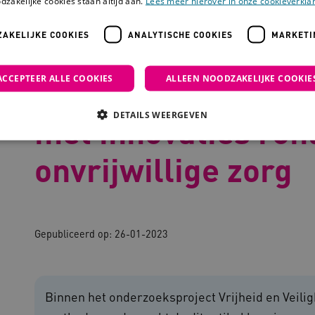
dzakelijke cookies staan altijd aan.
Lees meer hierover in onze cookieverklar
AKELIJKE COOKIES
ANALYTISCHE COOKIES
MARKETI
igheid: aan de slag met innovaties rondom onvrijwillige zorg
ACCEPTEER ALLE COOKIES
ALLEEN NOODZAKELIJKE COOKIE
Vrijheid en Veiligh
DETAILS WEERGEVEN
met innovaties ro
onvrijwillige zorg
Noodzakelijke cookies
Analytische cookies
Marketing cookies
che cookies zorgen ervoor dat de website werkt. Deze cookies worden altijd geplaatst
ovider
/
Domein
Vervaldatum
Omschrijving
Gepubliceerd op:
26-01-2023
outube.com
5 maanden 4
weken
outube.com
5 maanden 4
weken
Binnen het onderzoeksproject Vrijheid en Veil
ennispleingehandicaptensector.nl
20 uur
Deze cookie wordt gebruikt 