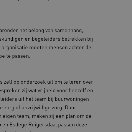
ties genaamd
gheidsondersteuning met
omium-update, maken we
 voor elk van deze op duur
ties genaamd
waaronder het belang van samenhang,
eskundigen en begeleiders betrekken bij
om gebruikerssessies op
 gebruikersinteracties
een organisatie moeten mensen achter de
en surfsessie.
toe te passen.
t Azure als hostingplatform
balancing, zorgt deze
n van één
d door dezelfde server in
eld.
 zelf op onderzoek uit om te leren over
espreken zij wat vrijheid voor henzelf en
leiders uit het team bij buurwoningen
d aan Google Universal
 zorg of onvrijwillige zorg. Door
ke update is van de meer
om gebruikersgedrag en
rvice van Google. Deze
 een meer persoonlijke
n eigen team, maken zij een plan om de
eke gebruikers te
ekeurig gegenereerd
oo en Esdégé Reigersdaal passen deze
nt-ID. Het is opgenomen in
gebruikerssessies te
e en wordt gebruikt om
rgen dat berichten worden