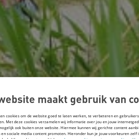
website maakt gebruik van co
ken cookies om de website goed te laten werken, te verbeteren en gebruikers
en. Met deze cookies verzamelen wij informatie over jou en jouw internetge
mogelijk ook buiten onze website. Hiermee kunnen wij gerichte content aanbi
 en sociale media content promoten. Hieronder kun je jouw voorkeuren zelf i