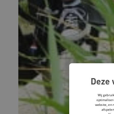
Deze 
Wij gebrui
optimaliser
website, en 
afspelen