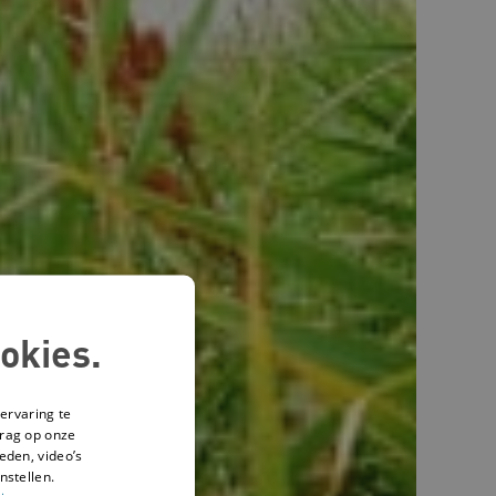
okies.
ervaring te
drag op onze
eden, video’s
nstellen.