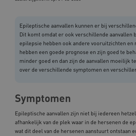
Noodzakelijke cookies
Analytische cookies
Marketing cookies
che cookies zorgen ervoor dat de website werkt. Deze cookies worden altijd geplaatst
Epileptische aanvallen kunnen er bij verschille
ovider
/
Domein
Vervaldatum
Omschrijving
Dit komt omdat er ook verschillende aanvallen 
outube.com
5 maanden 4
epilepsie hebben ook andere vooruitzichten en
weken
hebben een goede prognose en zijn goed te beha
outube.com
5 maanden 4
weken
minder goed en dan zijn de aanvallen moeilijk t
ennispleingehandicaptensector.nl
20 uur
Deze cookie wordt gebruikt 
over de verschillende symptomen en verschille
functionaliteit voorkeuren 
op te slaan en te volgen om 
verbeteren. Het kan ook wor
verzamelen van analytics g
cy
gebruikers omgaan met de fu
Symptomen
29 minuten
Deze cookie wordt gebruikt
oudflare Inc.
51 seconden
tussen mensen en bots. Dit i
imeo.com
om geldige rapporten te ku
gebruik van hun website.
Epileptische aanvallen zijn niet bij iedereen hetzel
lans.blueconic.net
1 jaar 1
Dit cookie wordt gebruikt om
afhankelijk van de plek waar in de hersenen de epi
maand
onderhouden en ervoor te z
worden verzonden naar de b
wat dit deel van de hersenen aanstuurt ontstaan e
gebruikerssessie onderhoud
efficiëntie en prestaties.