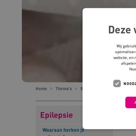
Deze 
Wij gebrui
optimaliser
website, en 
afspelen
Noo
NOODZ
Home
Thema's
Epilepsie
Waaraan herken
Epilepsie
Waaraan herken je