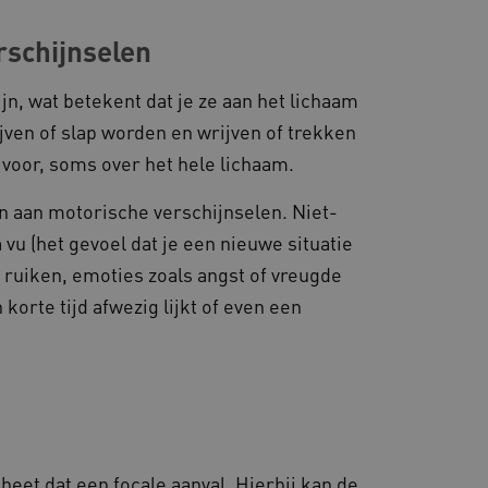
 door websites die draaien
platform. Het wordt
rschijnselen
 om ervoor te zorgen dat
gina's tijdens elke
server worden gerouteerd.
n, wat betekent dat je ze aan het lichaam
 door de Cookie-
jven of slap worden en wrijven of trekken
ookievoorkeuren van
 cookie-banner van
oor, soms over het hele lichaam.
elijk om correct te
n aan motorische verschijnselen. Niet-
gheidsondersteuning met
omium-update, maken we
u (het gevoel dat je een nieuwe situatie
 voor elk van deze op duur
ties genaamd
 ruiken, emoties zoals angst of vreugde
 korte tijd afwezig lijkt of even een
gheidsondersteuning met
omium-update, maken we
 voor elk van deze op duur
ties genaamd
om gebruikerssessies op
 gebruikersinteracties
en surfsessie.
t Azure als hostingplatform
balancing, zorgt deze
heet dat een focale aanval. Hierbij kan de