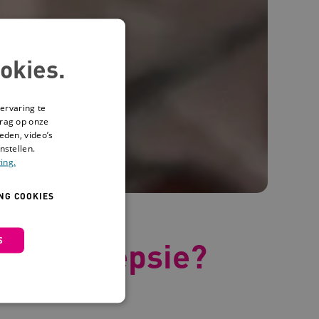
okies.
ervaring te
drag op onze
eden, video’s
nstellen.
ing.
NG COOKIES
S
 je epilepsie?