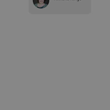
ARRAffinity
Mi
.w
CookieScriptConsent
Co
ww
AWSALBCORS
Am
vi
AWSALBCORS
Am
a5
UMB_SESSION
ww
ARRAffinitySameSite
Mi
.w