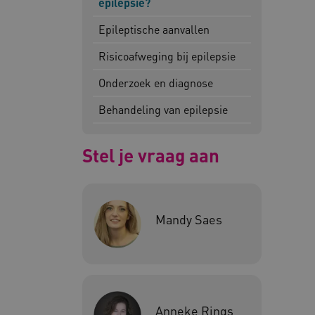
epilepsie?
Epileptische aanvallen
Deze functionele en technis
uw privacy.
Risicoafweging bij epilepsie
Naam
Pr
Onderzoek en diagnose
__Secure-YNID
.y
Behandeling van epilepsie
__Secure-
.y
ROLLOUT_TOKEN
Stel je vraag aan
FPLC
.k
Google Privacy Poli
Mandy Saes
__cf_bm
Cl
.v
BCSessionID
vi
Anneke Rings