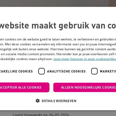
website maakt gebruik van co
ken cookies om de website goed te laten werken, te verbeteren en gebruikers
en. Met deze cookies verzamelen wij informatie over jou en jouw internetge
mogelijk ook buiten onze website. Hiermee kunnen wij gerichte content aanbi
 en sociale media content promoten. Hieronder kun je jouw voorkeuren zelf i
dzakelijke cookies staan altijd aan.
Lees meer hierover in onze cookieverklar
AKELIJKE COOKIES
ANALYTISCHE COOKIES
MARKETI
 je epilepsie?
ACCEPTEER ALLE COOKIES
ALLEEN NOODZAKELIJKE COOKIE
Waaraan herken
DETAILS WEERGEVEN
Laatst bijgewerkt op: 04-02-2026