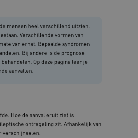
 en maken geen inbreuk op
nde mensen heel verschillend uitzien.
bestaan. Verschillende vormen van
 mate van ernst. Bepaalde syndromen
ndelen. Bij andere is de prognose
e behandelen. Op deze pagina leer je
om de prestaties en
nde aanvallen.
van de website-gebruikers
hun surfervaring te
den betrokken bij het
egevens om te meten hoe
ncties van de site.
 om onderscheid te maken
s gunstig voor de website,
nnen maken over het
fde. Hoe de aanval eruit ziet is
 gebruikerssessies te
leptische ontregeling zit. Afhankelijk van
orgen dat berichten
rowser die de
r verschijnselen.
 voor operationele