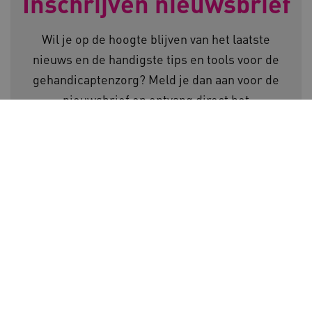
Inschrijven nieuwsbrief
Wil je op de hoogte blijven van het laatste
BCSessionID
www.kennispleingehandicaptensector.nl
nieuws en de handigste tips en tools voor de
gehandicaptenzorg? Meld je dan aan voor de
nieuwsbrief en ontvang direct het
Activiteitenboek voor de gehandicaptenzorg.
E-mailadres
AWSALB
Amazon.com Inc.
a594.kennispleingehandicaptensector.nl
_ga_NWZZME161M
.kennispleingehandicaptensector.nl
Voor meer informatie over de verwerking van
persoonsgegevens, zie onze
privacyverklaring
.