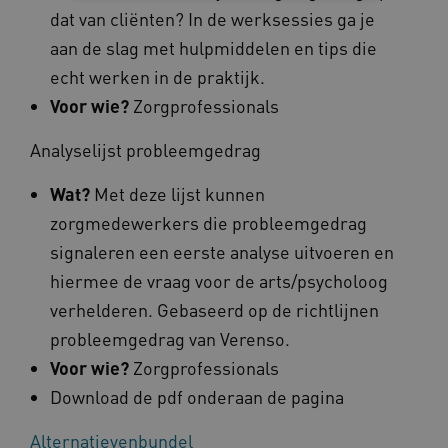
dat van cliënten? In de werksessies ga je
Noodzakelijke cookies
Analytische cookies
aan de slag met hulpmiddelen en tips die
Marketing cookies
echt werken in de praktijk.
Deze functionele en technische cookies zorgen
Voor wie?
Zorgprofessionals
ervoor dat de website werkt. Deze cookies
worden altijd geplaatst en maken geen inbreuk
Analyselijst probleemgedrag
op uw privacy.
Naam
Provider
/
Domein
Wat?
Met deze lijst kunnen
__Secure-YNID
.youtube.com
zorgmedewerkers die probleemgedrag
signaleren een eerste analyse uitvoeren en
__Secure-
.youtube.com
ROLLOUT_TOKEN
hiermee de vraag voor de arts/psycholoog
FPLC
.kennispleingehandicaptensector.nl
verhelderen. Gebaseerd op de richtlijnen
probleemgedrag van Verenso.
Voor wie?
Zorgprofessionals
Download de pdf onderaan de pagina
Alternatievenbundel