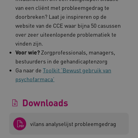
CookieScriptConsent
CookieScript
www.kennispleingehandicaptensector.nl
van een cliënt met probleemgedrag te
doorbreken? Laat je inspireren op de
website van de CCE waar bijna 50 casussen
over zeer uiteenlopende problematiek te
AWSALBCORS
Amazon.com Inc.
vinden zijn.
vilans.blueconic.net
Voor wie?
Zorgprofessionals, managers,
bestuurders in de gehandicaptenzorg
Ga naar de
Toolkit ‘Bewust gebruik van
psychofarmaca’
AWSALBCORS
Amazon.com Inc.
a594.kennispleingehandicaptensector.nl
Downloads
vilans analyselijst probleemgedrag
UMB_SESSION
www.kennispleingehandicaptensector.nl