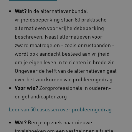
__cf_bm
Cloudflare Inc.
Google Privacy Policy
Wat?
In de alternatievenbundel
.vimeo.com
vrijheidsbeperking staan 80 praktische
alternatieven voor vrijheidsbeperking
beschreven. Naast alternatieven voor
BCSessionID
vilans.blueconic.net
zware maatregelen - zoals onrustbanden -
wordt ook aandacht besteed aan vrijheid
om je eigen leven in te richten in brede zin.
Ongeveer de helft van de alternatieven gaat
over het voorkomen van probleemgedrag.
ARRAffinity
Microsoft Corporation
Voor wie?
Zorgprofessionals in ouderen-
.www.kennispleingehandicaptensector.nl
en gehandicaptenzorg
Leer van 50 casussen over probleemgedrag
Wat?
Ben je op zoek naar nieuwe
invalshoeken om een vastgelopen situatie