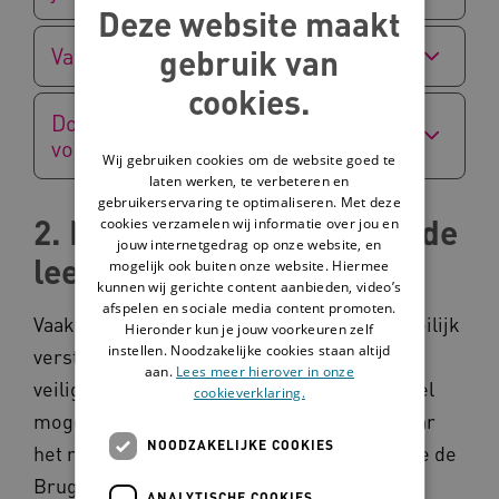
Deze website maakt
gebruik van
Van beheers- naar leercultuur
cookies.
Door het zorgen voor veiligheid
voor begeleiders
Wij gebruiken cookies om de website goed te
laten werken, te verbeteren en
gebruikerservaring te optimaliseren. Met deze
2. Heb ook aandacht voor de
cookies verzamelen wij informatie over jou en
jouw internetgedrag op onze website, en
leefomgeving
mogelijk ook buiten onze website. Hiermee
kunnen wij gerichte content aanbieden, video’s
afspelen en sociale media content promoten.
Vaak zijn leefruimtes voor mensen met moeilijk
Hieronder kun je jouw voorkeuren zelf
instellen. Noodzakelijke cookies staan altijd
verstaanbaar gedrag gericht op controle en
aan.
Lees meer hierover in onze
veiligheid. De bedoeling is om iemand zoveel
cookieverklaring.
mogelijk te beschermen tegen zichzelf. Maar
NOODZAKELIJKE COOKIES
het resultaat is vaak een kale inrichting. Ipse de
Bruggen vond dat dit toch anders en beter
ANALYTISCHE COOKIES