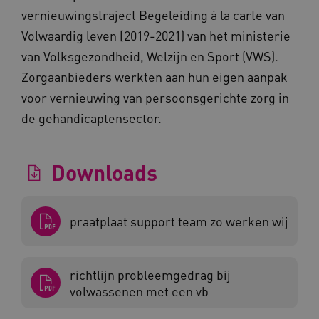
vernieuwingstraject Begeleiding à la carte van
Volwaardig leven [2019-2021) van het ministerie
van Volksgezondheid, Welzijn en Sport (VWS).
Zorgaanbieders werkten aan hun eigen aanpak
voor vernieuwing van persoonsgerichte zorg in
Naam
Provider
/
Domein
de gehandicaptensector.
_ga
Google LLC
Naam
Provider
/
Domein
.kennispleingehandicaptensector.nl
FPID
Google
.kennispleingehandicaptensector.nl
Downloads
praatplaat support team zo werken wij
BCSessionID
www.kennispleingehandicaptensector.nl
richtlijn probleemgedrag bij
volwassenen met een vb