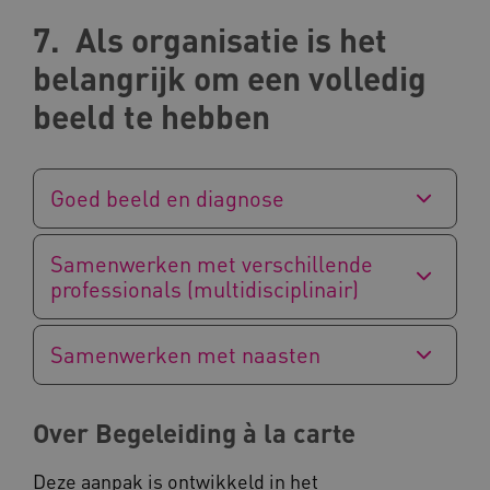
7. Als organisatie is het
belangrijk om een volledig
AWSALBCORS
Amazon.com Inc.
beeld te hebben
a594.kennispleingehandicaptensector.nl
Goed beeld en diagnose
Samenwerken met verschillende
UMB_SESSION
www.kennispleingehandicaptensector.nl
professionals (multidisciplinair)
Samenwerken met naasten
ARRAffinitySameSite
Microsoft Corporation
.www.kennispleingehandicaptensector.nl
Over Begeleiding à la carte
Deze aanpak is ontwikkeld in het