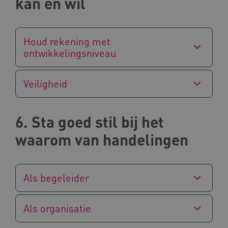
kan en wil
Houd rekening met
ARRAffinity
Microsoft Corporation
.www.kennispleingehandicaptensector.nl
ontwikkelingsniveau
Veiligheid
6. Sta goed stil bij het
CookieScriptConsent
CookieScript
waarom van handelingen
www.kennispleingehandicaptensector.nl
Als begeleider
AWSALBCORS
Amazon.com Inc.
vilans.blueconic.net
Als organisatie