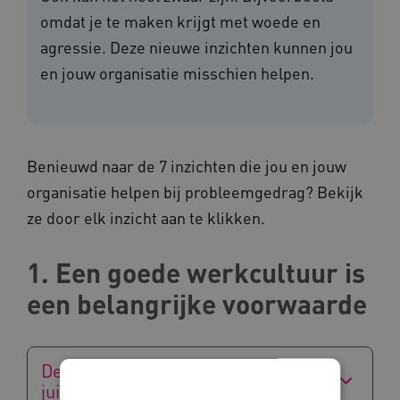
omdat je te maken krijgt met woede en
agressie. Deze nieuwe inzichten kunnen jou
en jouw organisatie misschien helpen.
Benieuwd naar de 7 inzichten die jou en jouw
organisatie helpen bij probleemgedrag? Bekijk
ze door elk inzicht aan te klikken.
1. Een goede werkcultuur is
een belangrijke voorwaarde
De focus op probleemgedrag, is
juist het probleem