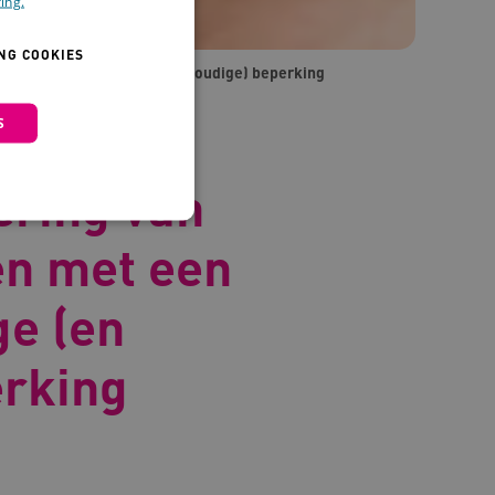
ing.
NG COOKIES
nstige verstandige (en meervoudige) beperking
S
en &
ering van
en met een
ge (en
 en maken geen inbreuk op
rking
om de prestaties en