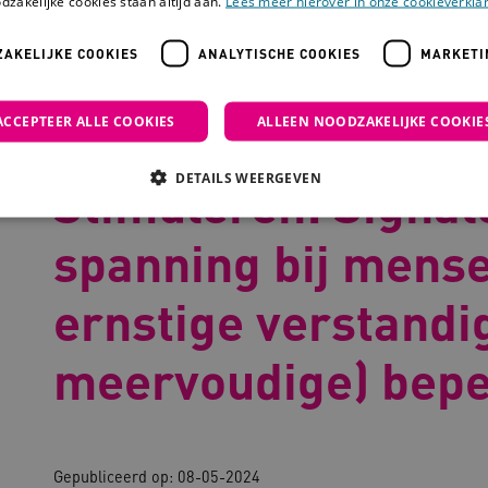
dzakelijke cookies staan altijd aan.
Lees meer hierover in onze cookieverklar
AKELIJKE COOKIES
ANALYTISCHE COOKIES
MARKETI
luiten & Stimuleren: Signalering van spanning bij mensen met een er
ACCEPTEER ALLE COOKIES
ALLEEN NOODZAKELIJKE COOKIE
Checklist Aansluit
DETAILS WEERGEVEN
Stimuleren: Signal
spanning bij mens
Noodzakelijke cookies
Analytische cookies
Marketing cookies
ernstige verstandi
che cookies zorgen ervoor dat de website werkt. Deze cookies worden altijd geplaatst
ovider
/
Domein
Vervaldatum
Omschrijving
meervoudige) bepe
outube.com
5 maanden 4
weken
outube.com
5 maanden 4
weken
Gepubliceerd op: 08-05-2024
ennispleingehandicaptensector.nl
20 uur
Deze cookie wordt gebruikt 