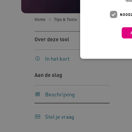
Noo
NOODZ
Home
Tips & Tools
Tools
Checklist Aans
Over deze tool
In het kort
Aan de slag
Deze functionele en technis
uw privacy.
Beschrijving
Naam
Pr
__Secure-YNID
.y
Stel je vraag
__Secure-
.y
ROLLOUT_TOKEN
FPLC
.k