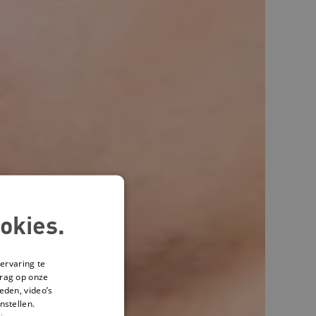
okies.
ervaring te
drag op onze
eden, video’s
nstellen.