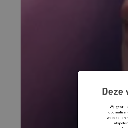
Deze 
Wij gebrui
optimaliser
website, en 
afspelen