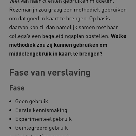
Veel van haar cliënten gebruiken middelen.
Rozemarijn zou graag een methodiek gebruiken
__cf_bm
Cloudflare Inc.
Google Privacy Policy
om dat goed in kaart te brengen. Op basis
.vimeo.com
daarvan kan zij dan namelijk samen met haar
collega’s een begeleidingsplan opstellen.
Welke
methodiek zou zij kunnen gebruiken om
BCSessionID
vilans.blueconic.net
middelengebruik in kaart te brengen?
Fase van verslaving
Fase
ARRAffinity
Microsoft Corporation
.www.kennispleingehandicaptensector.nl
Geen gebruik
Eerste kennismaking
Experimenteel gebruik
Geïntegreerd gebruik