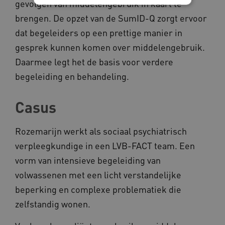
gevolgen van middelengebruik in kaart te
brengen. De opzet van de SumID-Q zorgt ervoor
Noodzakelijke cookies
Analytische cookies
dat begeleiders op een prettige manier in
Marketing cookies
gesprek kunnen komen over middelengebruik.
Deze functionele en technische cookies zorgen
Daarmee legt het de basis voor verdere
ervoor dat de website werkt. Deze cookies
worden altijd geplaatst en maken geen inbreuk
begeleiding en behandeling.
op uw privacy.
Naam
Provider
/
Domein
Casus
__Secure-YNID
.youtube.com
Rozemarijn werkt als sociaal psychiatrisch
__Secure-
.youtube.com
ROLLOUT_TOKEN
verpleegkundige in een LVB-FACT team. Een
FPLC
.kennispleingehandicaptensector.nl
vorm van intensieve begeleiding van
volwassenen met een licht verstandelijke
beperking en complexe problematiek die
zelfstandig wonen.