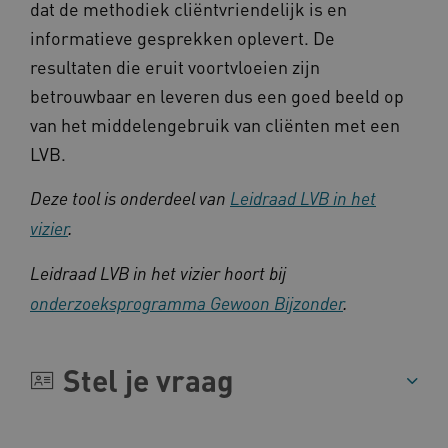
dat de methodiek cliëntvriendelijk is en
UMB_SESSION
www.kennispleingehandicaptensector.nl
informatieve gesprekken oplevert. De
resultaten die eruit voortvloeien zijn
betrouwbaar en leveren dus een goed beeld op
ARRAffinitySameSite
Microsoft Corporation
van het middelengebruik van cliënten met een
.www.kennispleingehandicaptensector.nl
LVB.
Deze tool is onderdeel van
Leidraad LVB in het
vizier
.
Leidraad LVB in het vizier hoort bij
onderzoeksprogramma Gewoon Bijzonder
.
Naam
Provider
/
Domein
Stel je vraag
_ga
Google LLC
Naam
Provider
/
Domein
.kennispleingehandicaptensector.nl
FPID
Google
.kennispleingehandicaptensector.nl