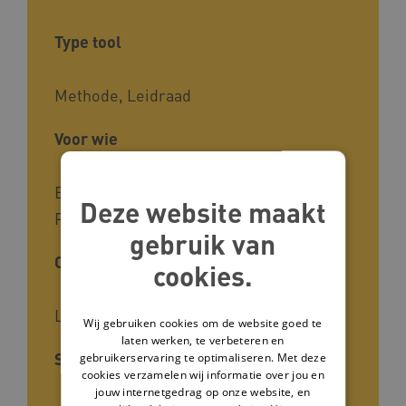
Type tool
Methode, Leidraad
Voor wie
Begeleiders, Mantelzorgers,
Deze website maakt
Psychologen, Zorgverleners
gebruik van
Cliëntgroep
cookies.
Licht verstandelijke beperking
Wij gebruiken cookies om de website goed te
laten werken, te verbeteren en
Soort kennis
gebruikerservaring te optimaliseren. Met deze
cookies verzamelen wij informatie over jou en
jouw internetgedrag op onze website, en