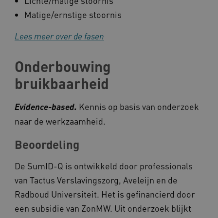
Lichte/matige stoornis
CookieScriptConsent
CookieScript
Matige/ernstige stoornis
www.kennispleingehandicaptensector.nl
Lees meer over de fasen
Onderbouwing
AWSALBCORS
Amazon.com Inc.
bruikbaarheid
vilans.blueconic.net
Kennis op basis van onderzoek
Evidence-based.
naar de werkzaamheid.
Beoordeling
AWSALBCORS
Amazon.com Inc.
a594.kennispleingehandicaptensector.nl
De SumID-Q is ontwikkeld door professionals
van Tactus Verslavingszorg, Aveleijn en de
Radboud Universiteit. Het is gefinancierd door
een subsidie van ZonMW. Uit onderzoek blijkt