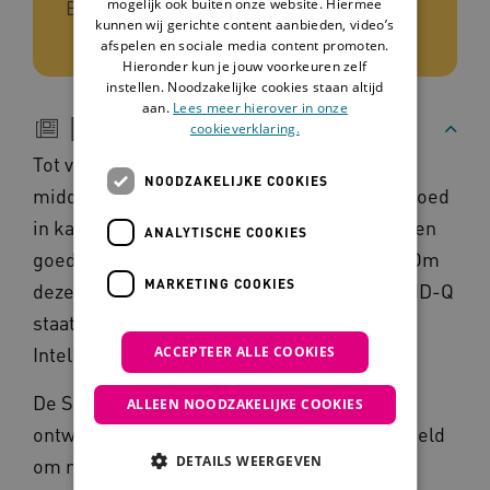
mogelijk ook buiten onze website. Hiermee
Ervaring, Praktijk, Onderzoek
kunnen wij gerichte content aanbieden, video’s
afspelen en sociale media content promoten.
Hieronder kun je jouw voorkeuren zelf
instellen. Noodzakelijke cookies staan altijd
aan.
Lees meer hierover in onze
Beschrijving
cookieverklaring.
Tot voor kort was het moeilijk om
NOODZAKELIJKE COOKIES
middelengebruik bij mensen met een LVB goed
in kaart te brengen. Er waren simpelweg geen
ANALYTISCHE COOKIES
goede methodieken hiervoor beschikbaar. Om
MARKETING COOKIES
deze reden is de SumID-Q ontwikkeld. SumID-Q
staat voor ‘Substance use and misuse in
Intellectual Disability – Questionnaire’.
ACCEPTEER ALLE COOKIES
De SumID-Q is een methodiek specifiek
ALLEEN NOODZAKELIJKE COOKIES
ontwikkeld voor mensen met een LVB, bedoeld
DETAILS WEERGEVEN
om risicofactoren, middelengebruik en