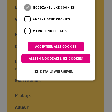
Methode
NOODZAKELIJKE COOKIES
Voor wie
ANALYTISCHE COOKIES
MARKETING COOKIES
Begeleiders, Zorgverleners, Naasten
Cliëntgroep
ACCEPTEER ALLE COOKIES
ALLEEN NOODZAKELIJKE COOKIES
Ernstig verstandelijke beperking, Zeer
ernstig verstandelijke beperking
DETAILS WEERGEVEN
Soort kennis
Noodzakelijke cookies
Analytische cookies
Praktijk
Marketing cookies
Auteur
Deze functionele en technische cookies zorgen
ervoor dat de website werkt. Deze cookies