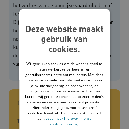
het verlies van belangrijke vaardigheden of
functies kan leiden tot rouwreacties.
Bijvoorbeeld wanneer cliënten een deel van
Deze website maakt
hun zelfstandigheid verliezen of niet meer
gebruik van
naar hun werk of naar de dagbesteding
cookies.
kunnen. Deze methodiek helpt je om deze
doelgroep te begeleiden bij het verwerken
van rouw en verlies.
Wij gebruiken cookies om de website goed te
laten werken, te verbeteren en
gebruikerservaring te optimaliseren. Met deze
cookies verzamelen wij informatie over jou en
jouw internetgedrag op onze website, en
mogelijk ook buiten onze website. Hiermee
kunnen wij gerichte content aanbieden, video’s
In het kort
afspelen en sociale media content promoten.
Hieronder kun je jouw voorkeuren zelf
instellen. Noodzakelijke cookies staan altijd
aan.
Lees meer hierover in onze
Type tool
cookieverklaring.