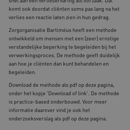
snel aan een verlieservaring als oorzaak. Dat
BCSessionID
vilans.blueconic.net
komt ook doordat cliënten soms pas lang na het
verlies een reactie laten zien in hun gedrag.
Zorgorganisatie Bartiméus heeft een methode
ontwikkeld om mensen met een (zeer) ernstige
verstandelijke beperking te begeleiden bij het
ARRAffinity
Microsoft Corporation
.www.kennispleingehandicaptensector.nl
verwerkingsproces. De methode geeft duidelijk
aan hoe je cliënten dan kunt behandelen en
begeleiden.
Download de methode als pdf op deze pagina,
onder het kopje 'Download of link'. De methode
CookieScriptConsent
CookieScript
is practice-based onderbouwd. Voor meer
www.kennispleingehandicaptensector.nl
informatie daarover vind je ook het
onderzoeksverslag als pdf op deze pagina.