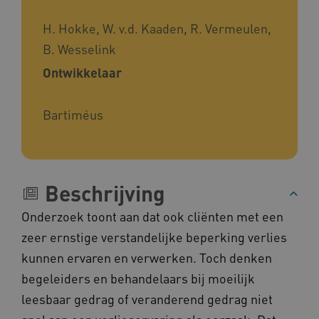
worden altijd geplaatst en maken geen inbreuk
op uw privacy.
H. Hokke, W. v.d. Kaaden, R. Vermeulen,
Naam
Provider
/
Domein
B. Wesselink
__Secure-YNID
.youtube.com
Ontwikkelaar
__Secure-
.youtube.com
ROLLOUT_TOKEN
Bartiméus
FPLC
.kennispleingehandicaptensector.nl
Beschrijving
Onderzoek toont aan dat ook cliënten met een
zeer ernstige verstandelijke beperking verlies
__cf_bm
Cloudflare Inc.
kunnen ervaren en verwerken. Toch denken
Google Privacy Policy
.vimeo.com
begeleiders en behandelaars bij moeilijk
leesbaar gedrag of veranderend gedrag niet