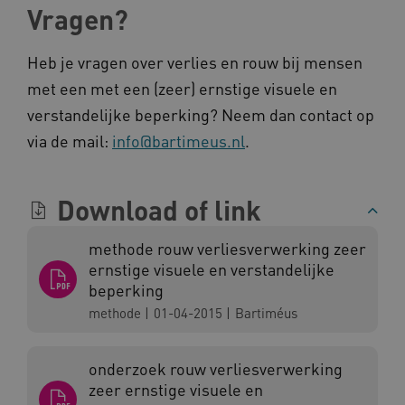
Vragen?
AWSALBCORS
Amazon.com Inc.
vilans.blueconic.net
Heb je vragen over verlies en rouw bij mensen
met een met een (zeer) ernstige visuele en
verstandelijke beperking? Neem dan contact op
via de mail:
info@bartimeus.nl
.
AWSALBCORS
Amazon.com Inc.
a594.kennispleingehandicaptensector.nl
Download of link
methode rouw verliesverwerking zeer
ernstige visuele en verstandelijke
beperking
UMB_SESSION
www.kennispleingehandicaptensector.nl
methode
|
01-04-2015
|
Bartiméus
onderzoek rouw verliesverwerking
ARRAffinitySameSite
Microsoft Corporation
zeer ernstige visuele en
.www.kennispleingehandicaptensector.nl