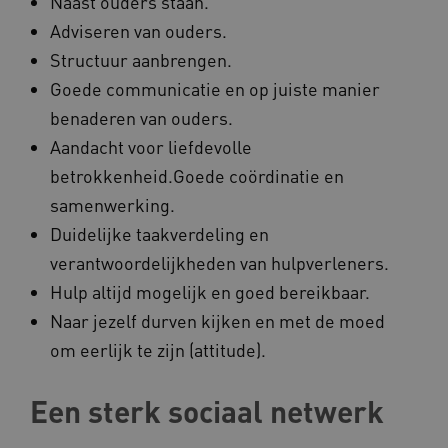
Naast ouders staan.
Adviseren van ouders.
UMB_SESSION
www.kennispleingehandicaptensector.nl
Structuur aanbrengen.
Goede communicatie en op juiste manier
benaderen van ouders.
ARRAffinitySameSite
Microsoft Corporation
Aandacht voor liefdevolle
.www.kennispleingehandicaptensector.nl
betrokkenheid.Goede coördinatie en
samenwerking.
Duidelijke taakverdeling en
verantwoordelijkheden van hulpverleners.
Hulp altijd mogelijk en goed bereikbaar.
Naar jezelf durven kijken en met de moed
om eerlijk te zijn (attitude).
Naam
Provider
/
Domein
Een sterk sociaal netwerk
_ga
Google LLC
Naam
Provider
/
Domein
.kennispleingehandicaptensector.nl