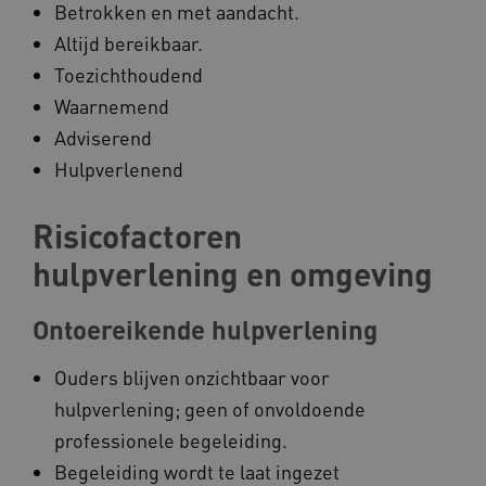
FPID
Google
Betrokken en met aandacht.
.kennispleingehandicaptensector.nl
Altijd bereikbaar.
Toezichthoudend
Waarnemend
BCSessionID
www.kennispleingehandicaptensector.nl
Adviserend
Hulpverlenend
Risicofactoren
hulpverlening en omgeving
Ontoereikende hulpverlening
AWSALB
Amazon.com Inc.
a594.kennispleingehandicaptensector.nl
Ouders blijven onzichtbaar voor
hulpverlening; geen of onvoldoende
professionele begeleiding.
_ga_NWZZME161M
.kennispleingehandicaptensector.nl
Begeleiding wordt te laat ingezet