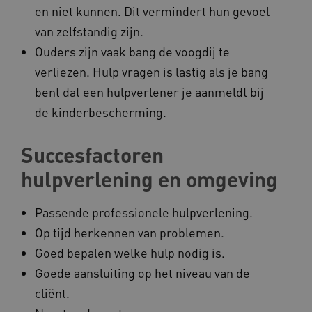
en niet kunnen. Dit vermindert hun gevoel
van zelfstandig zijn.
CookieScriptConsent
CookieScript
www.kennispleingehandicaptensector.nl
Ouders zijn vaak bang de voogdij te
verliezen. Hulp vragen is lastig als je bang
bent dat een hulpverlener je aanmeldt bij
de kinderbescherming.
AWSALBCORS
Amazon.com Inc.
vilans.blueconic.net
Succesfactoren
hulpverlening en omgeving
Passende professionele hulpverlening.
Op tijd herkennen van problemen.
AWSALBCORS
Amazon.com Inc.
a594.kennispleingehandicaptensector.nl
Goed bepalen welke hulp nodig is.
Goede aansluiting op het niveau van de
cliënt.