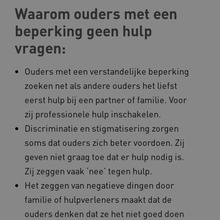
Waarom ouders met een
beperking geen hulp
__cf_bm
Cloudflare Inc.
Google Privacy Policy
vragen:
.vimeo.com
Ouders met een verstandelijke beperking
zoeken net als andere ouders het liefst
BCSessionID
vilans.blueconic.net
eerst hulp bij een partner of familie. Voor
zij professionele hulp inschakelen.
Discriminatie en stigmatisering zorgen
soms dat ouders zich beter voordoen. Zij
geven niet graag toe dat er hulp nodig is.
ARRAffinity
Microsoft Corporation
.www.kennispleingehandicaptensector.nl
Zij zeggen vaak ‘nee’ tegen hulp.
Het zeggen van negatieve dingen door
familie of hulpverleners maakt dat de
ouders denken dat ze het niet goed doen