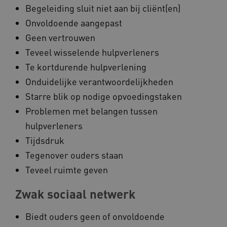
Begeleiding sluit niet aan bij cliënt(en)
Onvoldoende aangepast
_ga_4F110RE8SJ
.kennispleingehandicaptensector.nl
Geen vertrouwen
Teveel wisselende hulpverleners
Te kortdurende hulpverlening
VISITOR_INFO1_LIVE
Google LLC
ga_session_duration
www.kennispleingehandicaptensector.nl
.youtube.com
Onduidelijke verantwoordelijkheden
Starre blik op nodige opvoedingstaken
Problemen met belangen tussen
hulpverleners
Tijdsdruk
_ga_G3VHK6CSBS
.kennispleingehandicaptensector.nl
Tegenover ouders staan
Teveel ruimte geven
BCSessionID
a594.kennispleingehandicaptensector.nl
Zwak sociaal netwerk
Biedt ouders geen of onvoldoende