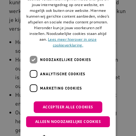
kunnen zorgen dat het binnen
een gezin
goed
jouw internetgedrag op onze website, en
werkt. Dit zijn succesfactoren. Op dit niveau kun
mogelijk ook buiten onze website. Hiermee
kunnen wij gerichte content aanbieden, video’s
je kijken naar dingen die van invloed zijn op
afspelen en sociale media content promoten.
verschillende aspecten.
Hieronder kun je jouw voorkeuren zelf
instellen. Noodzakelijke cookies staan altijd
aan.
Lees meer hierover in onze
Het sociale netwerk (aanwezigheid en het
cookieverklaring.
soort hulp om mensen heen).
Het gebruiken van het sociaal netwerk van
NOODZAKELIJKE COOKIES
ouders met een verstandelijke beperking
ANALYTISCHE COOKIES
is een belangrijke factor voor succes in het
ouderschap.
MARKETING COOKIES
Hulpverlening (werkzaamheden, kwaliteit
en hoe hij/zij zich gedraagt)
ACCEPTEER ALLE COOKIES
Ouders met een verstandelijke beperking
hebben goede hulp nodig om de
ALLEEN NOODZAKELIJKE COOKIES
gezondheid en het welzijn van zichzelf en