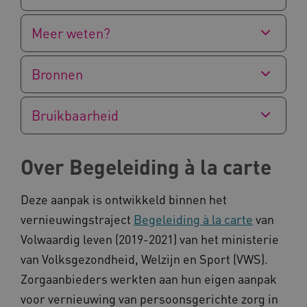
Meer weten?
Naam
Provider
/
Domein
_ga
Google LLC
Naam
Provider
/
Domein
.kennispleingehandicaptensector.nl
Bronnen
FPID
Google
.kennispleingehandicaptensector.nl
Bruikbaarheid
Over Begeleiding à la carte
BCSessionID
www.kennispleingehandicaptensector.nl
Deze aanpak is ontwikkeld binnen het
vernieuwingstraject
Begeleiding à la carte
van
Volwaardig leven (2019-2021) van het ministerie
van Volksgezondheid, Welzijn en Sport (VWS).
Zorgaanbieders werkten aan hun eigen aanpak
AWSALB
Amazon.com Inc.
voor vernieuwing van persoonsgerichte zorg in
a594.kennispleingehandicaptensector.nl