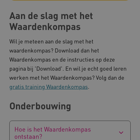
AWSALBCORS
Amazon.com Inc.
a594.kennispleingehandicaptensector.nl
Aan de slag met het
Waardenkompas
Wil je meteen aan de slag met het
UMB_SESSION
www.kennispleingehandicaptensector.nl
waardenkompas? Download dan het
Waardenkompas en de instructies op deze
pagina bij 'Download'. En wil je echt goed leren
werken met het Waardenkompas? Volg dan de
ARRAffinitySameSite
Microsoft Corporation
.www.kennispleingehandicaptensector.nl
gratis training Waardenkompas
.
Onderbouwing
Hoe is het Waardenkompas
ontstaan?