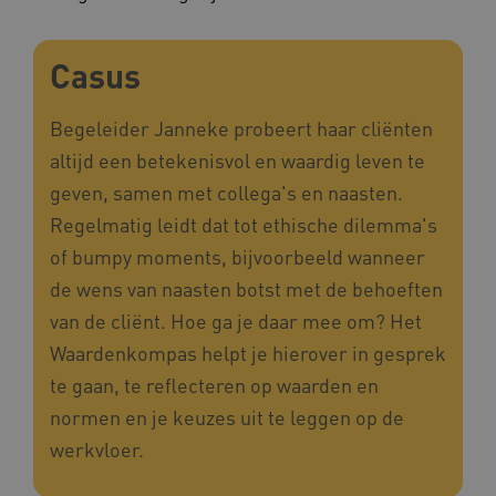
.www.kennispleingehandicaptensector.nl
Casus
Begeleider Janneke probeert haar cliënten
altijd een betekenisvol en waardig leven te
CookieScriptConsent
CookieScript
geven, samen met collega's en naasten.
www.kennispleingehandicaptensector.nl
Regelmatig leidt dat tot ethische dilemma's
of bumpy moments, bijvoorbeeld wanneer
de wens van naasten botst met de behoeften
van de cliënt. Hoe ga je daar mee om? Het
AWSALBCORS
Amazon.com Inc.
vilans.blueconic.net
Waardenkompas helpt je hierover in gesprek
te gaan, te reflecteren op waarden en
normen en je keuzes uit te leggen op de
werkvloer.