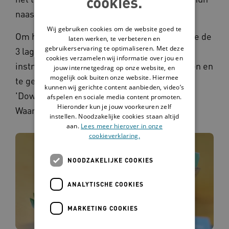
cookies.
naasten.
Wij gebruiken cookies om de website goed te
Om het Waardenkompas te gebruiken knip je de
laten werken, te verbeteren en
gebruikerservaring te optimaliseren. Met deze
3 lagen uit en vouw je ze over elkaar. De
cookies verzamelen wij informatie over jou en
instructies om het Waardenkompas te maken en
jouw internetgedrag op onze website, en
mogelijk ook buiten onze website. Hiermee
te gebruiken vind je op deze pagina onder
kunnen wij gerichte content aanbieden, video’s
'Download'. Op deze foto zie je hoe het
afspelen en sociale media content promoten.
Hieronder kun je jouw voorkeuren zelf
Waardenkompas eruitziet.
instellen. Noodzakelijke cookies staan altijd
aan.
Lees meer hierover in onze
cookieverklaring.
NOODZAKELIJKE COOKIES
ANALYTISCHE COOKIES
MARKETING COOKIES