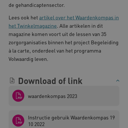
de gehandicaptensector.
Lees ook het
artikel over het Waardenkompas in
het Twinkelmagazine
. Alle artikelen in dit
_ga_NWZZME161M
.kennispleingehandicaptensector.nl
magazine komen voort uit de lessen van 35
zorgorganisaties binnen het project Begeleiding
à la carte, onderdeel van het programma
_ga_4F110RE8SJ
.kennispleingehandicaptensector.nl
Volwaardig leven.
VISITOR_INFO1_LIVE
Google LLC
ga_session_duration
www.kennispleingehandicaptensector.nl
.youtube.com
Download of link
waardenkompas 2023
_ga_G3VHK6CSBS
.kennispleingehandicaptensector.nl
Instructie gebruik Waardenkompas 19
10 2022