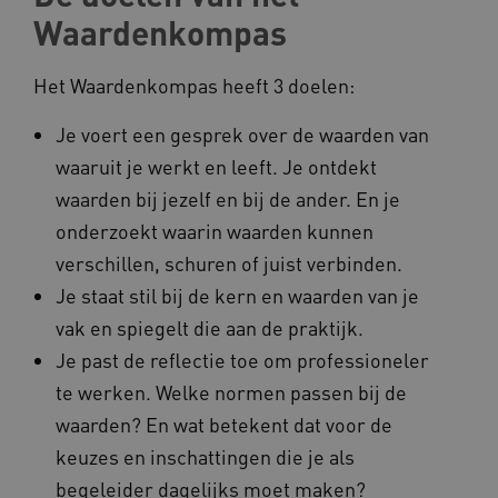
FPLC
.kennispleingehandicaptensector.nl
Waardenkompas
Het Waardenkompas heeft 3 doelen:
Je voert een gesprek over de waarden van
waaruit je werkt en leeft. Je ontdekt
waarden bij jezelf en bij de ander. En je
__cf_bm
Cloudflare Inc.
Google Privacy Policy
onderzoekt waarin waarden kunnen
.vimeo.com
verschillen, schuren of juist verbinden.
Je staat stil bij de kern en waarden van je
vak en spiegelt die aan de praktijk.
BCSessionID
vilans.blueconic.net
Je past de reflectie toe om professioneler
te werken. Welke normen passen bij de
waarden? En wat betekent dat voor de
keuzes en inschattingen die je als
begeleider dagelijks moet maken?
ARRAffinity
Microsoft Corporation