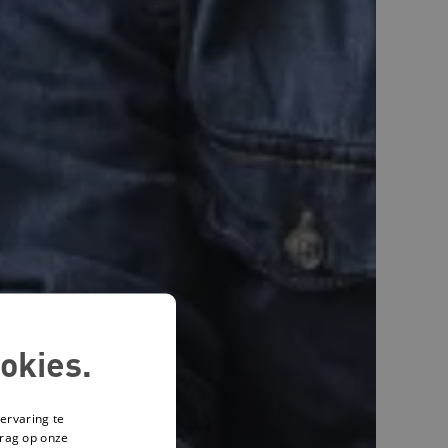
okies.
ervaring te
drag op onze