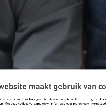
website maakt gebruik van co
ken cookies om de website goed te laten werken, te verbeteren en gebruikers
en. Met deze cookies verzamelen wij informatie over jou en jouw internetge