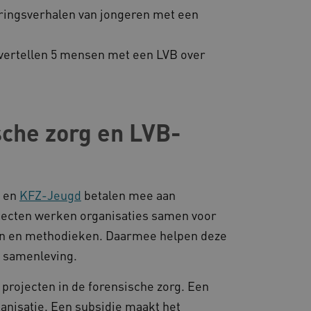
gheidsondersteuning met
varingsverhalen van jongeren met een
omium-update, maken we
 voor elk van deze op duur
ties genaamd
e vertellen 5 mensen met een LVB over
gheidsondersteuning met
omium-update, maken we
 voor elk van deze op duur
ties genaamd
sche zorg en LVB-
om gebruikerssessies op
 gebruikersinteracties
en surfsessie.
t Azure als hostingplatform
balancing, zorgt deze
n van één
) en
KFZ-Jeugd
betalen mee aan
d door dezelfde server in
eld.
ojecten werken organisaties samen voor
gen en methodieken. Daarmee helpen deze
e samenleving.
d aan Google Universal
projecten in de forensische zorg. Een
ke update is van de meer
om gebruikersgedrag en
rvice van Google. Deze
 een meer persoonlijke
anisatie. Een subsidie maakt het
eke gebruikers te