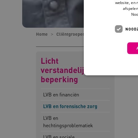
website, en 
afspelen
Noo
NOODZ
Home
Cliëntgroepen
Licht verstandelijke 
Licht
verstandelijke
beperking
LVB en financiën
Deze functionele en technis
uw privacy.
LVB en forensische zorg
Naam
Pr
LVB en
__Secure-YNID
.y
hechtingsproblematiek
__Secure-
.y
LVB en sociale