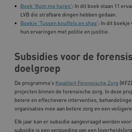
1 week
Voor voortdurende plakkeri
azon.com Inc.
Boek 'Kom me horen'
: In dit boek staan 11 er
CORS-use-cases na de Chr
lans.blueconic.net
extra plakkerigheidscookies
LVB die strafbare dingen hebben gedaan.
gebaseerde plakkeringsfunc
AWSALBCORS (ALB).
Boekje 'Tussen knuffels en shag'
: In dit boekj
1 week
Voor voortdurende plakkeri
azon.com Inc.
hun ervaringen met politie en justitie.
CORS-use-cases na de Chr
94.kennispleingehandicaptensector.nl
extra plakkerigheidscookies
gebaseerde plakkeringsfunc
AWSALBCORS (ALB).
Subsidies voor de forensi
w.kennispleingehandicaptensector.nl
Sessie
Deze cookie wordt gebruikt 
de website te beheren, zodat
worden onthouden tijdens e
doelgroep
Sessie
Bij het gebruik van Microsof
crosoft Corporation
en het inschakelen van load 
ww.kennispleingehandicaptensector.nl
cookie ervoor dat verzoeke
De programma's
Kwaliteit Forensische Zorg
(KFZ
bezoekersbrowsersessie altij
het cluster worden afgehand
projecten binnen de forensische zorg. In deze pr
betere en effectievere interventies, behandelin
organisaties mee aan betere zorg en een veiliger
ovider
/
Domein
Vervaldatum
Omschrijving
ovider
/
Domein
Vervaldatum
Omschrijving
1 jaar 1
Deze cookienaam is gekoppel
ogle LLC
Elk jaar kan er subsidie aangevraagd worden voor 
maand
Analytics - wat een belangrij
ennispleingehandicaptensector.nl
1 jaar 1
Deze cookie wordt gebruikt 
ogle
algemeen gebruikte analysese
maand
voorkeuren bij te houden om
ennispleingehandicaptensector.nl
subsidie is een vergoeding van een (overheids)org
cookie wordt gebruikt om uni
ervaring te bieden.