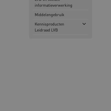
ROLLOUT_TOKEN
informatieverwerking
FPLC
.k
Middelengebruik
Kennisproducten
Google Privacy Poli
Leidraad LVB
__cf_bm
Cl
.v
BCSessionID
vi
ARRAffinity
Mi
.w
CookieScriptConsent
Co
ww