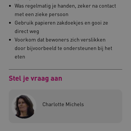
Was regelmatig je handen, zeker na contact
met een zieke persoon
Gebruik papieren zakdoekjes en gooi ze
BCSessionID
vilans.blueconic.net
direct weg
Voorkom dat bewoners zich verslikken
door bijvoorbeeld te ondersteunen bij het
eten
ARRAffinity
Microsoft Corporation
.www.kennispleingehandicaptensector.nl
Stel je vraag aan
Charlotte Michels
CookieScriptConsent
CookieScript
www.kennispleingehandicaptensector.nl