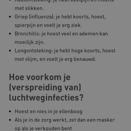
Marketing cookies
met slikken.
Deze functionele en technische cookies zorgen
Griep (influenza): je hebt koorts, hoest,
ervoor dat de website werkt. Deze cookies
worden altijd geplaatst en maken geen inbreuk
spierpijn en voelt je erg ziek.
op uw privacy.
Bronchitis: je hoest veel en ademen kan
Naam
Provider
/
Domein
moeilijk zijn.
__Secure-YNID
.youtube.com
Longontsteking: je hebt hoge koorts, hoest
__Secure-
.youtube.com
met slijm, en voelt je erg benauwd.
ROLLOUT_TOKEN
FPLC
.kennispleingehandicaptensector.nl
Hoe voorkom je
(verspreiding van)
luchtweginfecties?
Hoest en nies in je ellenboog
Als je in de zorg werkt, zet dan een masker
__cf_bm
Cloudflare Inc.
Google Privacy Policy
.vimeo.com
op als je verkouden bent