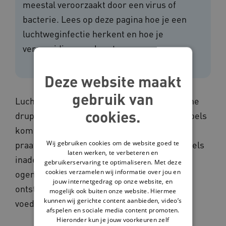
meestal veroorzaakt door een virus of
bacterie. Lees op deze pagina hoe je een
luchtweginfectie herkent en hoe je
verspreiding voorkomt.
Deze website maakt
gebruik van
Luchtweginfecties verspreiden zich via kleine
cookies.
druppeltjes uit de neus of mond. Deze druppels
komen in de lucht als iemand hoest, niest of
Wij gebruiken cookies om de website goed te
praat. Je kunt ziek worden als je deze druppels
laten werken, te verbeteren en
inademt of via je handen in je neus, mond of
gebruikerservaring te optimaliseren. Met deze
cookies verzamelen wij informatie over jou en
ogen wrijft. Luchtweginfecties kunnen ook
jouw internetgedrag op onze website, en
ontstaan doordat iemand zich verslikt en er
mogelijk ook buiten onze website. Hiermee
kunnen wij gerichte content aanbieden, video’s
voedsel in de luchtwegen terecht komt.
afspelen en sociale media content promoten.
Hieronder kun je jouw voorkeuren zelf