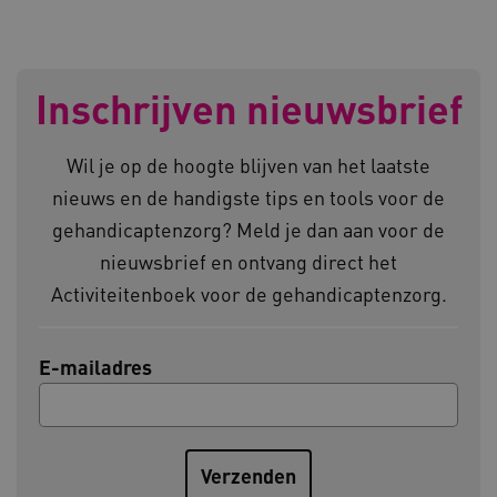
AWSALBCORS
Amazon.com Inc.
Inschrijven nieuwsbrief
vilans.blueconic.net
Wil je op de hoogte blijven van het laatste
nieuws en de handigste tips en tools voor de
gehandicaptenzorg? Meld je dan aan voor de
AWSALBCORS
Amazon.com Inc.
nieuwsbrief en ontvang direct het
a594.kennispleingehandicaptensector.nl
Activiteitenboek voor de gehandicaptenzorg.
E-mailadres
UMB_SESSION
www.kennispleingehandicaptensector.nl