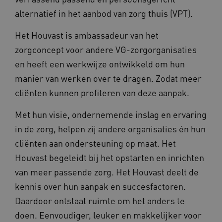
__Secure-YNID
.youtube.com
alternatief in het aanbod van zorg thuis (VPT).
__Secure-
.youtube.com
Het Houvast is ambassadeur van het
ROLLOUT_TOKEN
zorgconcept voor andere VG-zorgorganisaties
FPLC
.kennispleingehandicaptensector.nl
en heeft een werkwijze ontwikkeld om hun
manier van werken over te dragen. Zodat meer
cliënten kunnen profiteren van deze aanpak.
Met hun visie, ondernemende inslag en ervaring
in de zorg, helpen zij andere organisaties én hun
__cf_bm
cliënten aan ondersteuning op maat. Het
Cloudflare Inc.
Google Privacy Policy
.vimeo.com
Houvast begeleidt bij het opstarten en inrichten
van meer passende zorg. Het Houvast deelt de
kennis over hun aanpak en succesfactoren.
BCSessionID
vilans.blueconic.net
Daardoor ontstaat ruimte om het anders te
doen. Eenvoudiger, leuker en makkelijker voor