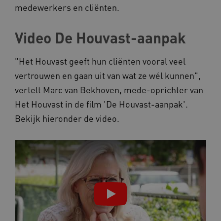
medewerkers en cliënten.
Video De Houvast-aanpak
ARRAffinity
Microsoft Corporation
.www.kennispleingehandicaptensector.nl
"Het Houvast geeft hun cliënten vooral veel
vertrouwen en gaan uit van wat ze wél kunnen",
vertelt Marc van Bekhoven, mede-oprichter van
Het Houvast in de film 'De Houvast-aanpak'.
Bekijk hieronder de video.
CookieScriptConsent
CookieScript
www.kennispleingehandicaptensector.nl
AWSALBCORS
Amazon.com Inc.
vilans.blueconic.net