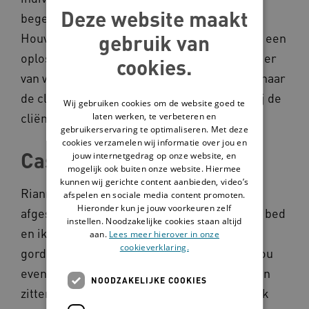
Deze website maakt
begeleiding van een eigen kernteam. Het
gebruik van
Houvast is voor de cliënt beschikbaar vanuit een
oplossingsgerichte en laagdrempelige manier
cookies.
van werken. Vanuit de gedachte dat de zorg naar
de cliënt toekomt. Regie en zeggenschap bij de
Wij gebruiken cookies om de website goed te
cliënt, maatwerk voor iedereen.
laten werken, te verbeteren en
gebruikerservaring te optimaliseren. Met deze
cookies verzamelen wij informatie over jou en
Casus
jouw internetgedrag op onze website, en
mogelijk ook buiten onze website. Hiermee
kunnen wij gerichte content aanbieden, video’s
Rianne: 'Bij mijn tweede cliënt kom ik zoals
afspelen en sociale media content promoten.
Hieronder kun je jouw voorkeuren zelf
afgesproken rond 10:30 uur. Hij komt net uit bed
instellen. Noodzakelijke cookies staan altijd
en ik laat hem rustig wakker worden. De
aan.
Lees meer hierover in onze
cookieverklaring.
gordijnen zijn dicht. Ik zeg niet “zal ik voor jou
even de gordijnen open doen?”. Ik ga gewoon
NOODZAKELIJKE COOKIES
zitten en haak in op wat hij zegt, meer hoef ik