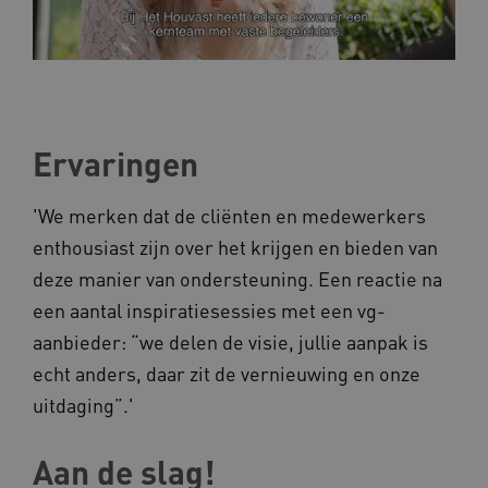
AWSALBCORS
Amazon.com Inc.
a594.kennispleingehandicaptensector.nl
Ervaringen
'We merken dat de cliënten en medewerkers
enthousiast zijn over het krijgen en bieden van
UMB_SESSION
www.kennispleingehandicaptensector.nl
deze manier van ondersteuning. Een reactie na
een aantal inspiratiesessies met een vg-
aanbieder: “we delen de visie, jullie aanpak is
echt anders, daar zit de vernieuwing en onze
ARRAffinitySameSite
Microsoft Corporation
.www.kennispleingehandicaptensector.nl
uitdaging”.'
Aan de slag!