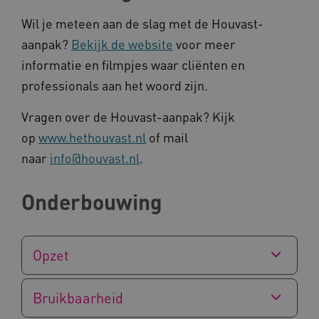
Wil je meteen aan de slag met de Houvast-
aanpak?
Bekijk de website
voor meer
informatie en filmpjes waar cliënten en
professionals aan het woord zijn.
Naam
Provider
/
Domein
Vragen over de Houvast-aanpak? Kijk
_ga
Google LLC
Naam
Provider
/
Domein
op
www.hethouvast.nl
of mail
.kennispleingehandicaptensector.nl
FPID
Google
naar
info@houvast.nl
.
.kennispleingehandicaptensector.nl
Onderbouwing
BCSessionID
www.kennispleingehandicaptensector.nl
Opzet
Bruikbaarheid