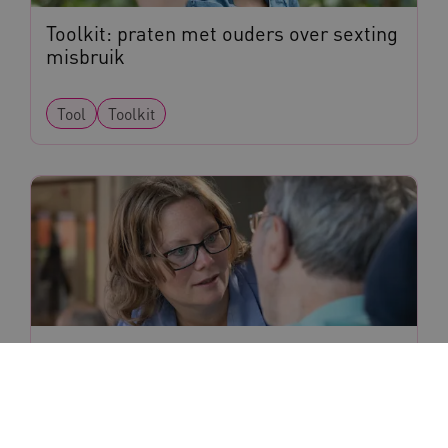
Toolkit: praten met ouders over sexting
misbruik
Tool
Toolkit
Video's 'Wil Jij er voor Mij zijn?'
Tool
Video