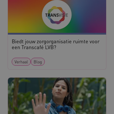
vuid
Vimeo.com Inc.
Biedt jouw zorgorganisatie ruimte voor
.vimeo.com
een Transcafé LVB?
YSC
Google LLC
.youtube.com
Verhaal
Blog