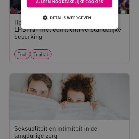
ALLEEN NOODZAKELIJKE COOKIES
DETAILS WEERGEVEN
Handleiding ontmoetingsgroep voor
LHBTIQ+ met een (licht) verstandelijke
beperking
Noodzakelijke cookies
Analytische cookies
Marketing cookies
Tool
Toolkit
Deze functionele en technische cookies zorgen
ervoor dat de website werkt. Deze cookies
worden altijd geplaatst en maken geen inbreuk
op uw privacy.
Naam
Provider
/
Domein
__Secure-YNID
.youtube.com
__Secure-
.youtube.com
ROLLOUT_TOKEN
FPLC
.kennispleingehandicaptensector.nl
Seksualiteit en intimiteit in de
langdurige zorg