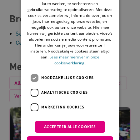
laten werken, te verbeteren en
gebruikerservaring te optimaliseren. Met deze
Bron
cookies verzamelen wij informatie over jou en
jouw internetgedrag op onze website, en
mogelijk ook buiten onze website. Hiermee
Seksindepraktijk.nl
kunnen wij gerichte content aanbieden, video’s
afspelen en sociale media content promoten.
Centrum Seksueel Geweld
Hieronder kun je jouw voorkeuren zelf
instellen. Noodzakelijke cookies staan altijd
aan.
Lees meer hierover in onze
cookieverklaring.
Meer over seksualiteit
NOODZAKELIJKE COOKIES
Alles
Interventie
Nieuws
Tip
Tool
ANALYTISCHE COOKIES
Verhaal
MARKETING COOKIES
ACCEPTEER ALLE COOKIES