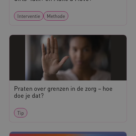
_ga_NWZZME161M
.kennispleingehandicaptensector.nl
Interventie
Methode
_ga_4F110RE8SJ
.kennispleingehandicaptensector.nl
VISITOR_INFO1_LIVE
Google LLC
ga_session_duration
www.kennispleingehandicaptensector.nl
.youtube.com
Praten over grenzen in de zorg – hoe
doe je dat?
_ga_G3VHK6CSBS
.kennispleingehandicaptensector.nl
Tip
BCSessionID
a594.kennispleingehandicaptensector.nl