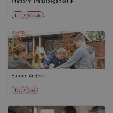
Platform Transtoegankelijk
Tool
Website
UMB_SESSION
www.kennispleingehandicaptensector.nl
ARRAffinitySameSite
Microsoft Corporation
.www.kennispleingehandicaptensector.nl
Samen Anders
Tool
Spel
Naam
Provider
/
Domein