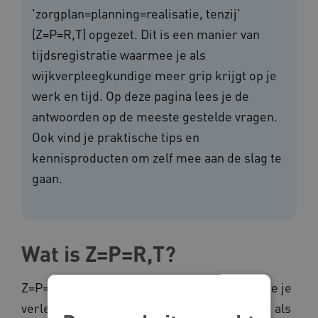
'zorgplan=planning=realisatie, tenzij'
(Z=P=R,T) opgezet. Dit is een manier van
tijdsregistratie waarmee je als
wijkverpleegkundige meer grip krijgt op je
werk en tijd. Op deze pagina lees je de
antwoorden op de meeste gestelde vragen.
Ook vind je praktische tips en
kennisproducten om zelf mee aan de slag te
gaan.
Wat is Z=P=R,T?
Z=P=R,T is een andere manier om de zorg die je
verleent vast te leggen. Met Z=P=R,T krijg je als