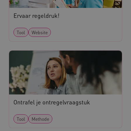
Ervaar regeldruk!
ARRAffinity
Microsoft Corporation
.www.kennispleingehandicaptensector.nl
Tool
Website
CookieScriptConsent
CookieScript
www.kennispleingehandicaptensector.nl
Ontrafel je ontregelvraagstuk
AWSALBCORS
Amazon.com Inc.
vilans.blueconic.net
Tool
Methode