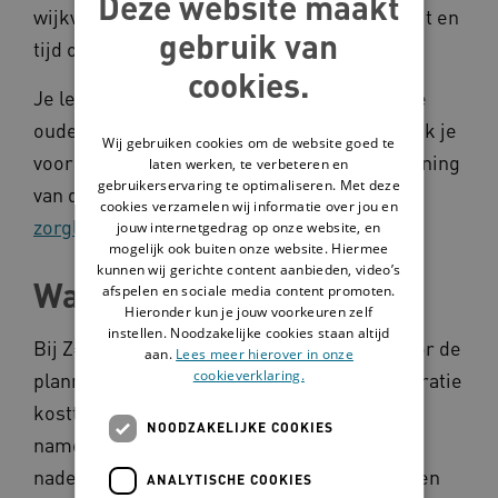
Deze website maakt
wijkverpleegkundige meer regie, flexibiliteit en
gebruik van
tijd om je werk te doen.
cookies.
Je legt niet meer achteraf vast, zoals met de
oude 5-minutenregistratie. Bij Z=P=R,T maak je
Wij gebruiken cookies om de website goed te
vooraf in het zorgleefplan een haalbare planning
laten werken, te verbeteren en
gebruikerservaring te optimaliseren. Met deze
van de planbare zorg.
Lees meer over het
cookies verzamelen wij informatie over jou en
zorgleefplan
.
jouw internetgedrag op onze website, en
mogelijk ook buiten onze website. Hiermee
kunnen wij gerichte content aanbieden, video’s
Waarom Z=P=R,T?
afspelen en sociale media content promoten.
Hieronder kun je jouw voorkeuren zelf
instellen. Noodzakelijke cookies staan altijd
Bij Z=P=R,T is het zorgplan het startpunt voor de
aan.
Lees meer hierover in onze
cookieverklaring.
planning en registratie. De 5-minutenregistratie
kostte juist veel zorgtijd. Daarbij moest je
NOODZAKELIJKE COOKIES
namelijk de registratie achteraf doen en
nadenken over je allemaal had gedaan. Reden
ANALYTISCHE COOKIES