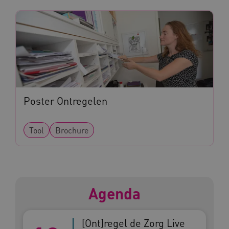
AWSALBCORS
Amazon.com Inc.
a594.kennispleingehandicaptensector.nl
Poster Ontregelen
UMB_SESSION
www.kennispleingehandicaptensector.nl
Tool
Brochure
ARRAffinitySameSite
Microsoft Corporation
.www.kennispleingehandicaptensector.nl
Agenda
[Ont]regel de Zorg Live