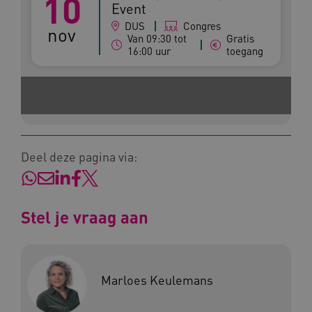
10
Event
DUS
Congres
nov
Van 09:30 tot
Gratis
16:00 uur
toegang
Naam
Provider
/
Domein
_ga
Google LLC
Naam
Provider
/
Domein
.kennispleingehandicaptensector.nl
FPID
Google
.kennispleingehandicaptensector.nl
Deel deze pagina via:
BCSessionID
www.kennispleingehandicaptensector.nl
Stel je vraag aan
Marloes Keulemans