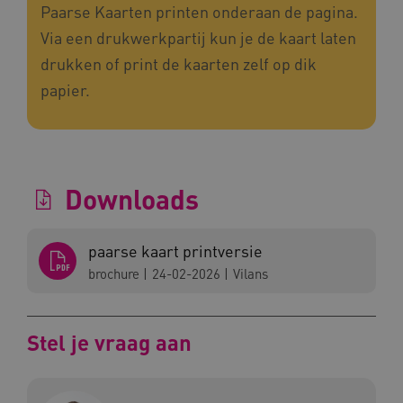
Paarse Kaarten printen onderaan de pagina.
Via een drukwerkpartij kun je de kaart laten
drukken of print de kaarten zelf op dik
papier.
Downloads
Naam
Provider
/
Domein
_ga
Google LLC
Naam
Provider
/
Domein
.kennispleingehandicaptensector.nl
FPID
Google
paarse kaart printversie
.kennispleingehandicaptensector.nl
brochure
|
24-02-2026
|
Vilans
Stel je vraag aan
BCSessionID
www.kennispleingehandicaptensector.nl