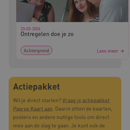
vilans.blueconic.net
23-02-2026
Ontregelen doe je zo
AWSALBCORS
Amazon.com Inc.
a594.kennispleingehandicaptensector.nl
Achtergrond
Lees meer
Actiepakket
UMB_SESSION
www.kennispleingehandicaptensector.nl
Wil je direct starten?
Vraag je actiepakket
Paarse Kaart aan
. Daarin zitten de kaarten,
posters en andere nuttige tools om direct
ARRAffinitySameSite
Microsoft Corporation
.www.kennispleingehandicaptensector.nl
mee aan de slag te gaan. Je kunt ook de