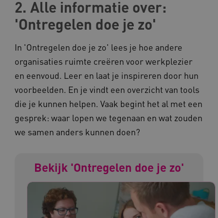
2. Alle informatie over:
BCSessionID
vilans.blueconic.net
'Ontregelen doe je zo'
In 'Ontregelen doe je zo' lees je hoe andere
organisaties ruimte creëren voor werkplezier
ARRAffinity
Microsoft Corporation
en eenvoud. Leer en laat je inspireren door hun
.www.kennispleingehandicaptensector.nl
voorbeelden. En je vindt een overzicht van tools
die je kunnen helpen. Vaak begint het al met een
gesprek: waar lopen we tegenaan en wat zouden
we samen anders kunnen doen?
CookieScriptConsent
CookieScript
www.kennispleingehandicaptensector.nl
Bekijk 'Ontregelen doe je zo'
AWSALBCORS
Amazon.com Inc.