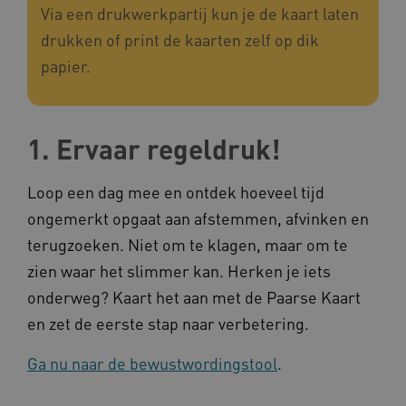
Via een drukwerkpartij kun je de kaart laten
op uw privacy.
drukken of print de kaarten zelf op dik
Naam
Provider
/
Domein
papier.
__Secure-YNID
.youtube.com
__Secure-
.youtube.com
ROLLOUT_TOKEN
1. Ervaar regeldruk!
FPLC
.kennispleingehandicaptensector.nl
Loop een dag mee en ontdek hoeveel tijd
ongemerkt opgaat aan afstemmen, afvinken en
terugzoeken. Niet om te klagen, maar om te
zien waar het slimmer kan. Herken je iets
onderweg? Kaart het aan met de Paarse Kaart
__cf_bm
Cloudflare Inc.
Google Privacy Policy
en zet de eerste stap naar verbetering.
.vimeo.com
Ga nu naar de bewustwordingstool
.