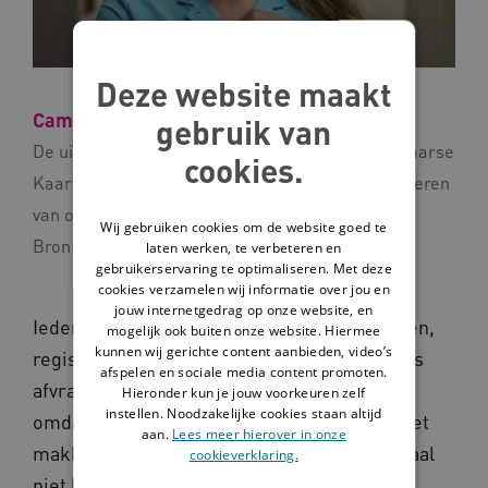
Deze website maakt
Campagne-uitleg: Trek de Paarse Kaart
gebruik van
De uitlegvideo hoort bij de campagne 'Trek de Paarse
cookies.
Kaart'. Deze campagne richt zich op het verminderen
van onnodige administratieve handelingen.
Wij gebruiken cookies om de website goed te
Bron:
Zorg voor Beter
laten werken, te verbeteren en
gebruikerservaring te optimaliseren. Met deze
cookies verzamelen wij informatie over jou en
jouw internetgedrag op onze website, en
Iedere zorgmedewerker kent ze: formulieren,
mogelijk ook buiten onze website. Hiermee
kunnen wij gerichte content aanbieden, video’s
registraties en afspraken waarvan je je soms
afspelen en sociale media content promoten.
afvraagt waarom ze er zijn. Vaak doe je het
Hieronder kun je jouw voorkeuren zelf
instellen. Noodzakelijke cookies staan altijd
omdat je denkt dat het moet. Maar wat als het
aan.
Lees meer hierover in onze
makkelijker kan? Of misschien zelfs helemaal
cookieverklaring.
niet hoeft?