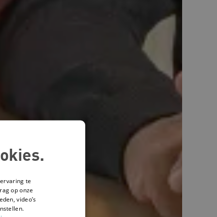
okies.
ervaring te
drag op onze
eden, video’s
nstellen.