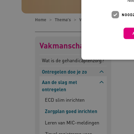
Noo
NOODZ
Home
Thema's
Vakmanschap
Ontregelen
Vakmanschap
Wat is de gehandicaptenzorg?
Ontregelen doe je zo
Aan de slag met
Deze functionele en technis
uw privacy.
ontregelen
Naam
Pr
ECD slim inrichten
__Secure-YNID
.y
Zorgplan goed inrichten
__Secure-
.y
Leren van MIC-meldingen
ROLLOUT_TOKEN
FPLC
.k
Zinvol registreren voor