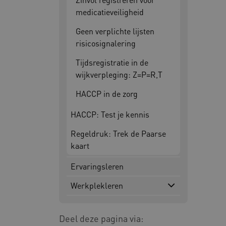
medicatieveiligheid
Google Privacy Poli
Geen verplichte lijsten
risicosignalering
__cf_bm
Cl
.v
Tijdsregistratie in de
wijkverpleging: Z=P=R,T
BCSessionID
vi
HACCP in de zorg
HACCP: Test je kennis
ARRAffinity
Mi
.w
Regeldruk: Trek de Paarse
kaart
Ervaringsleren
CookieScriptConsent
Co
ww
Werkplekleren
AWSALBCORS
Am
Deel deze pagina via:
vi