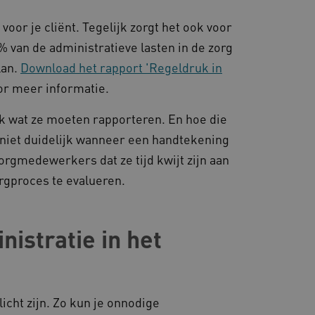
ties genaamd
voor je cliënt. Tegelijk zorgt het ook voor
gheidsondersteuning met
7% van de administratieve lasten in de zorg
omium-update, maken we
 voor elk van deze op duur
lan.
Download het rapport 'Regeldruk in
ties genaamd
r meer informatie.
om gebruikerssessies op
 gebruikersinteracties
k wat ze moeten rapporteren. En hoe die
en surfsessie.
s niet duidelijk wanneer een handtekening
t Azure als hostingplatform
balancing, zorgt deze
n van één
orgmedewerkers dat ze tijd kwijt zijn aan
d door dezelfde server in
eld.
rgproces te evalueren.
istratie in het
d aan Google Universal
ke update is van de meer
om gebruikersgedrag en
rvice van Google. Deze
 een meer persoonlijke
eke gebruikers te
ekeurig gegenereerd
nt-ID. Het is opgenomen in
licht zijn. Zo kun je onnodige
gebruikerssessies te
e en wordt gebruikt om
rgen dat berichten worden