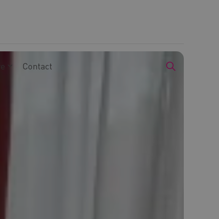
we
Contact