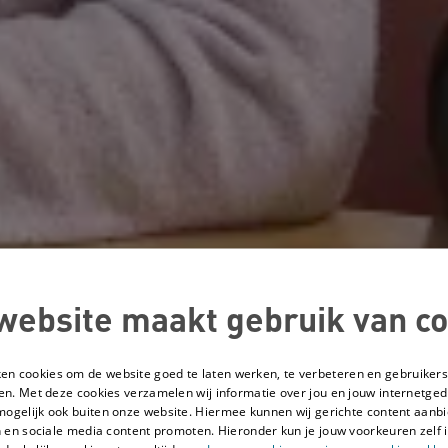
website maakt gebruik van co
ken cookies om de website goed te laten werken, te verbeteren en gebruikers
en. Met deze cookies verzamelen wij informatie over jou en jouw internetge
mogelijk ook buiten onze website. Hiermee kunnen wij gerichte content aanbi
 en sociale media content promoten. Hieronder kun je jouw voorkeuren zelf i