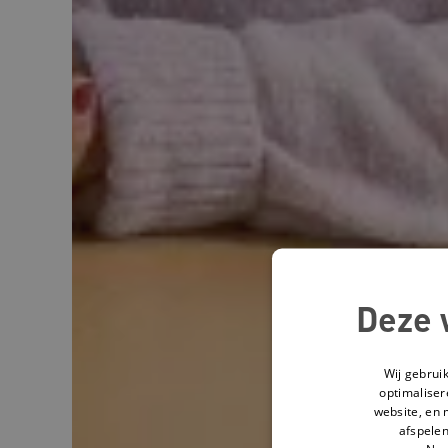
Deze 
Wij gebrui
optimaliser
website, en 
afspelen