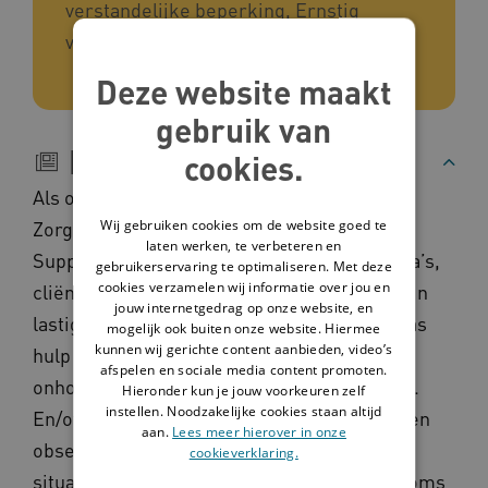
verstandelijke beperking, Ernstig
verstandelijke beperking
Deze website maakt
gebruik van
Beschrijving
cookies.
Als onderdeel van de portefeuille Complexe
Wij gebruiken cookies om de website goed te
Zorg heeft de Hartekamp Groep intern een
laten werken, te verbeteren en
Support Team (STeam) opgestart om collega’s,
gebruikerservaring te optimaliseren. Met deze
cookies verzamelen wij informatie over jou en
cliënten en de organisatie te ondersteunen in
jouw internetgedrag op onze website, en
lastige situaties. ‘We merkten dat er vaak pas
mogelijk ook buiten onze website. Hiermee
kunnen wij gerichte content aanbieden, video’s
hulp gevraagd werd als de situatie al zo
afspelen en sociale media content promoten.
onhoudbaar was dat externe hulp nodig was.
Hieronder kun je jouw voorkeuren zelf
instellen. Noodzakelijke cookies staan altijd
En/of dat een cliënt tijdelijk naar de crisis- en
aan.
Lees meer hierover in onze
observatie-unit werd overgeplaatst. Die
cookieverklaring.
situaties leiden tot een onveilig gevoel en soms