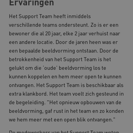
Ervaringen
op uw privacy.
Naam
Provider
/
Domein
Het Support Team heeft inmiddels
__Secure-YNID
.youtube.com
verschillende teams ondersteunt. Zo is er een
bewoner die al 20 jaar, elke 2 jaar verhuist naar
__Secure-
.youtube.com
ROLLOUT_TOKEN
een andere locatie. Door de jaren heen was er
FPLC
.kennispleingehandicaptensector.nl
een bepaalde beeldvorming ontstaan. Door de
betrokkenheid van het Support Team is het
gelukt om die ‘oude’ beeldvorming los te
kunnen koppelen en hem meer open te kunnen
ontvangen. Het Support Team is beschikbaar als
extra klankbord. Het team voelt zich gesteund in
de begeleiding. "Het opnieuw opbouwen van de
__cf_bm
Cloudflare Inc.
Google Privacy Policy
.vimeo.com
beeldvorming, gaf rust in het team en zo konden
we hem meer met een open blik ontvangen."
De medewerkers van het Support Team weten