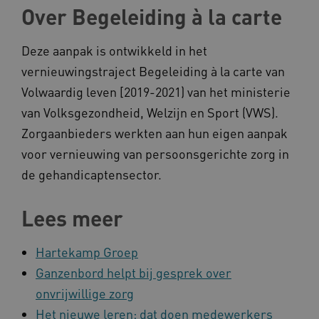
Over Begeleiding à la carte
Deze aanpak is ontwikkeld in het
vernieuwingstraject Begeleiding à la carte van
Volwaardig leven [2019-2021) van het ministerie
AWSALB
Amazon.com Inc.
a594.kennispleingehandicaptensector.nl
van Volksgezondheid, Welzijn en Sport (VWS).
Zorgaanbieders werkten aan hun eigen aanpak
voor vernieuwing van persoonsgerichte zorg in
_ga_NWZZME161M
.kennispleingehandicaptensector.nl
de gehandicaptensector.
Lees meer
_ga_4F110RE8SJ
.kennispleingehandicaptensector.nl
Hartekamp Groep
Ganzenbord helpt bij gesprek over
VISITOR_INFO1_LIVE
Google LLC
onvrijwillige zorg
ga_session_duration
www.kennispleingehandicaptensector.nl
.youtube.com
Het nieuwe leren: dat doen medewerkers