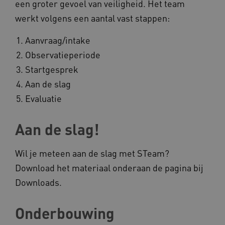
een groter gevoel van veiligheid. Het team
vilans.blueconic.net
werkt volgens een aantal vast stappen:
Aanvraag/intake
Observatieperiode
Startgesprek
AWSALBCORS
Amazon.com Inc.
Aan de slag
a594.kennispleingehandicaptensector.nl
Evaluatie
Aan de slag!
Wil je meteen aan de slag met STeam?
UMB_SESSION
www.kennispleingehandicaptensector.nl
Download het materiaal onderaan de pagina bij
Downloads.
ARRAffinitySameSite
Microsoft Corporation
Onderbouwing
.www.kennispleingehandicaptensector.nl