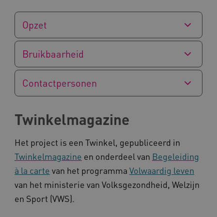
Opzet
Bruikbaarheid
Contactpersonen
Naam
Provider
/
Domein
Twinkelmagazine
_ga
Google LLC
Naam
Provider
/
Domein
.kennispleingehandicaptensector.nl
FPID
Google
.kennispleingehandicaptensector.nl
Het project is een Twinkel, gepubliceerd in
Twinkelmagazine
en onderdeel van
Begeleiding
à la carte
van het programma
Volwaardig leven
van het ministerie van Volksgezondheid, Welzijn
BCSessionID
www.kennispleingehandicaptensector.nl
en Sport (VWS).