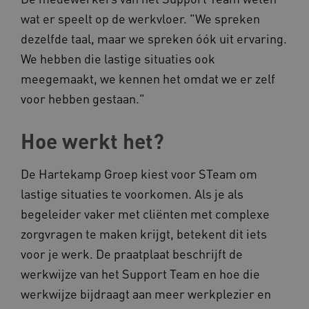
BCSessionID
vilans.blueconic.net
wat er speelt op de werkvloer. "We spreken
dezelfde taal, maar we spreken óók uit ervaring.
We hebben die lastige situaties ook
meegemaakt, we kennen het omdat we er zelf
voor hebben gestaan."
ARRAffinity
Microsoft Corporation
.www.kennispleingehandicaptensector.nl
Hoe werkt het?
De Hartekamp Groep kiest voor STeam om
lastige situaties te voorkomen. Als je als
begeleider vaker met cliënten met complexe
CookieScriptConsent
CookieScript
www.kennispleingehandicaptensector.nl
zorgvragen te maken krijgt, betekent dit iets
voor je werk. De praatplaat beschrijft de
werkwijze van het Support Team en hoe die
werkwijze bijdraagt aan meer werkplezier en
AWSALBCORS
Amazon.com Inc.