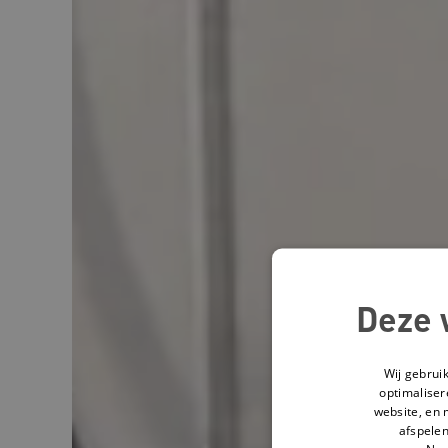
Deze 
Wij gebrui
optimaliser
website, en 
afspelen