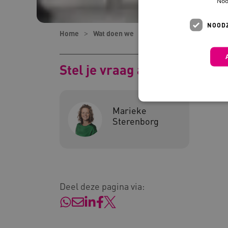
Noo
NOODZ
Home
Wat doen we
Programma's en project
Stel je vraag aan
Marieke
Sterenborg
Deze functionele en technis
uw privacy.
Naam
Pr
__Secure-YNID
.y
Deel deze pagina via:
__Secure-
.y
ROLLOUT_TOKEN
FPLC
.k