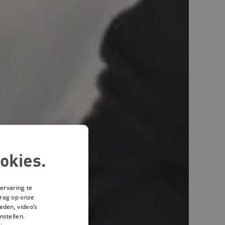
okies.
ervaring te
drag op onze
eden, video’s
nstellen.