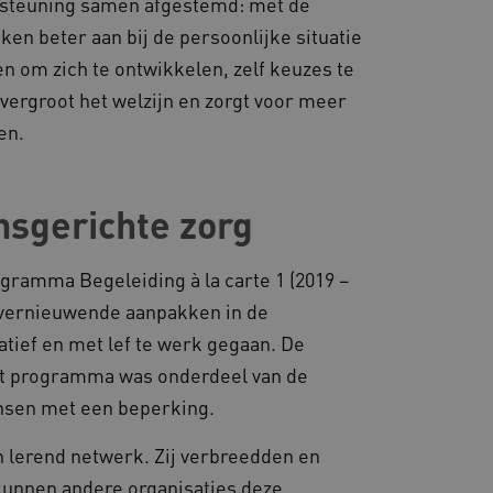
ersteuning samen afgestemd: met de
van de website-gebruikers
hun surfervaring te
aken beter aan bij de persoonlijke situatie
den betrokken bij het
egevens om te meten hoe
 om zich te ontwikkelen, zelf keuzes te
ncties van de site.
 vergroot het welzijn en zorgt voor meer
 om onderscheid te maken
s gunstig voor de website,
en.
nnen maken over het
 gebruikerssessies te
orgen dat berichten
rowser die de
sgerichte zorg
 voor operationele
 door websites die draaien
gramma Begeleiding à la carte 1 (2019 –
platform. Het wordt
 om ervoor te zorgen dat
an vernieuwende aanpakken in de
gina's tijdens elke
server worden gerouteerd.
atief en met lef te werk gegaan. De
 door de Cookie-
et programma was onderdeel van de
ookievoorkeuren van
 cookie-banner van
sen met een beperking.
elijk om correct te
n lerend netwerk. Zij verbreedden en
gheidsondersteuning met
omium-update, maken we
kunnen andere organisaties deze
 voor elk van deze op duur