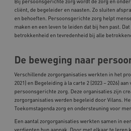
Bij persoonsgerichte zorg wordt de zorg en ond
functionaliteit voorkeuren 
op te slaan en te volgen om 
cliënt, de begeleider en naasten. Zo sluiten afspr
verbeteren. Het kan ook wor
verzamelen van analytics g
cy
en behoeften. Persoonsgerichte zorg helpt mensen
gebruikers omgaan met de fu
maken en een leven te leiden dat bij hen past. Dat
29 minuten
Deze cookie wordt gebruikt
oudflare Inc.
51 seconden
tussen mensen en bots. Dit i
imeo.com
betrokkenheid en tevredenheid bij alle betrokken
om geldige rapporten te ku
gebruik van hun website.
lans.blueconic.net
1 jaar 1
Dit cookie wordt gebruikt om
maand
onderhouden en ervoor te z
worden verzonden naar de b
De beweging naar persoon
gebruikerssessie onderhoud
efficiëntie en prestaties.
Sessie
Deze cookie wordt ingesteld
crosoft Corporation
Verschillende zorgorganisaties werkten in het pro
op het Windows Azure-cloud
ww.kennispleingehandicaptensector.nl
gebruikt voor taakverdeling
2021) en Begeleiding à la carte 2 (2023 – 2026) a
de verzoeken om bezoekerspa
browsesessie naar dezelfde 
persoonsgerichte zorg. Deze organisaties zijn cre
1 jaar
Deze cookie wordt gebruikt
okieScript
zorgorganisaties werden begeleid door Vilans. H
Script.com-service om de c
w.kennispleingehandicaptensector.nl
bezoekers te onthouden. De
Toekomstagenda zorg en ondersteuning voor men
Cookie-Script.com is noodzak
werken.
Een aantal zorgorganisaties werkten samen in ee
1 week
Voor voortdurende plakkeri
azon.com Inc.
CORS-use-cases na de Chr
lans.blueconic.net
verdiepten hun aanpak. Door met elkaar te leren 
extra plakkerigheidscookies