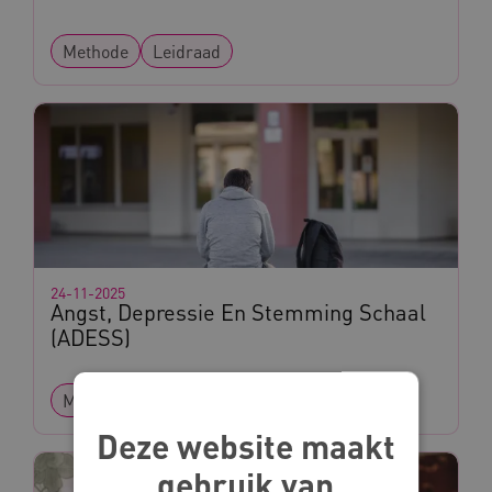
Methode
Leidraad
24-11-2025
Angst, Depressie En Stemming Schaal
(ADESS)
Meetinstrument
Leidraad
Deze website maakt
gebruik van