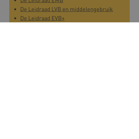
De Leidraad LVB en middelengebruik
De Leidraad EVB+
Stel je vraag aan
Eline Roelofsen