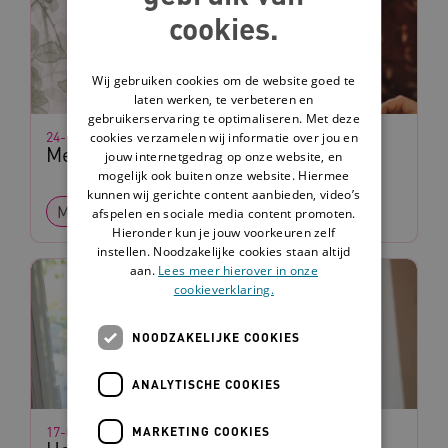
cookies.
Wij gebruiken cookies om de website goed te
laten werken, te verbeteren en
gebruikerservaring te optimaliseren. Met deze
24-11-2023
cookies verzamelen wij informatie over jou en
Methode Urlings
jouw internetgedrag op onze website, en
mogelijk ook buiten onze website. Hiermee
kunnen wij gerichte content aanbieden, video’s
Methode
Leidraad
afspelen en sociale media content promoten.
Hieronder kun je jouw voorkeuren zelf
instellen. Noodzakelijke cookies staan altijd
aan.
Lees meer hierover in onze
cookieverklaring.
NOODZAKELIJKE COOKIES
ANALYTISCHE COOKIES
17-01-2025
MARKETING COOKIES