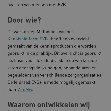
naasten van mensen met EVB+.
Door wie?
Naam
Provider
/
Domein
_ga
Google LLC
Naam
Provider
/
Domein
De werkgroep Methodiek van het
.kennispleingehandicaptensector.nl
FPID
Google
Kennisplatform EVB+
heeft een overzicht
.kennispleingehandicaptensector.nl
gemaakt van de kennisproducten die worden
gebruikt in de praktijk. Dit overzicht is gebruikt
als basis voor deze leidraad
In de werkgroep
.
BCSessionID
www.kennispleingehandicaptensector.nl
zaten gedragsdeskundigen, behandelaren en
begeleiders van verschillende zorgorganisaties.
De leidraad EVB+ is mede mogelijk gemaakt
door
ZonMw
.
Waarom ontwikkelen wij