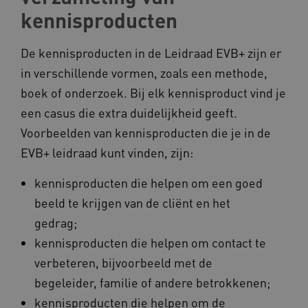
kennisproducten
ARRAffinity
Microsoft Corporation
.www.kennispleingehandicaptensector.nl
De kennisproducten in de Leidraad EVB+ zijn er
in verschillende vormen, zoals een methode,
boek of onderzoek. Bij elk kennisproduct vind je
een casus die extra duidelijkheid geeft.
Voorbeelden van kennisproducten die je in de
CookieScriptConsent
CookieScript
www.kennispleingehandicaptensector.nl
EVB+ leidraad kunt vinden, zijn:
kennisproducten die helpen om een goed
beeld te krijgen van de cliënt en het
AWSALBCORS
Amazon.com Inc.
gedrag;
vilans.blueconic.net
kennisproducten die helpen om contact te
verbeteren, bijvoorbeeld met de
begeleider, familie of andere betrokkenen;
kennisproducten die helpen om de