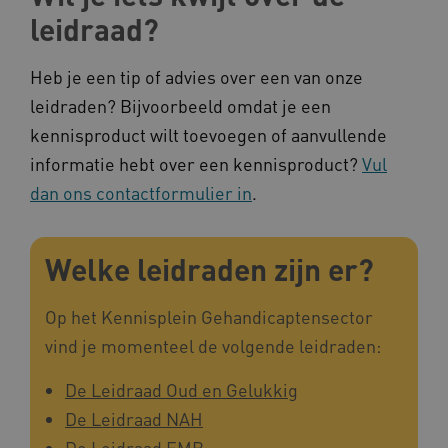
leidraad?
BCSessionID
a594.kennispleingehandicaptensector.nl
Heb je een tip of advies over een van onze
leidraden? Bijvoorbeeld omdat je een
kennisproduct wilt toevoegen of aanvullende
informatie hebt over een kennisproduct?
Vul
dan ons contactformulier in
.
vuid
Vimeo.com Inc.
.vimeo.com
Welke leidraden zijn er?
YSC
Google LLC
Op het Kennisplein Gehandicaptensector
.youtube.com
vind je momenteel de volgende leidraden:
De Leidraad Oud en Gelukkig
De Leidraad NAH
De Leidraad EMB