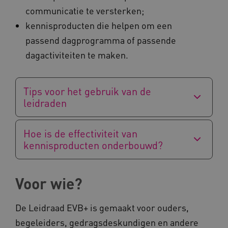
communicatie te versterken;
AWSALBCORS
Amazon.com Inc.
a594.kennispleingehandicaptensector.nl
kennisproducten die helpen om een
passend dagprogramma of passende
dagactiviteiten te maken.
Tips voor het gebruik van de
UMB_SESSION
www.kennispleingehandicaptensector.nl
leidraden
Hoe is de effectiviteit van
ARRAffinitySameSite
Microsoft Corporation
kennisproducten onderbouwd?
.www.kennispleingehandicaptensector.nl
Voor wie?
De Leidraad EVB+ is gemaakt voor ouders,
begeleiders, gedragsdeskundigen en andere