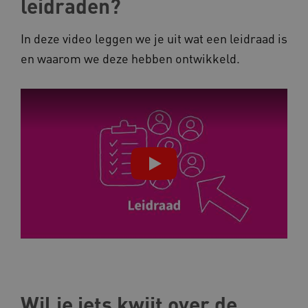
leidraden?
AWSALB
Amazon.com Inc.
a594.kennispleingehandicaptensector.nl
In deze video leggen we je uit wat een leidraad is
en waarom we deze hebben ontwikkeld.
_ga_NWZZME161M
.kennispleingehandicaptensector.nl
_ga_4F110RE8SJ
.kennispleingehandicaptensector.nl
VISITOR_INFO1_LIVE
Google LLC
ga_session_duration
www.kennispleingehandicaptensector.nl
.youtube.com
_ga_G3VHK6CSBS
.kennispleingehandicaptensector.nl
Wil je iets kwijt over de