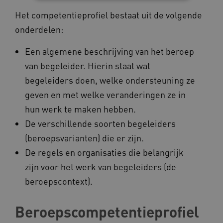
Het competentieprofiel bestaat uit de volgende
Noodzakelijke cookies
Analytische cookies
onderdelen:
Marketing cookies
Een algemene beschrijving van het beroep
Deze functionele en technische cookies zorgen
ervoor dat de website werkt. Deze cookies
van begeleider. Hierin staat wat
worden altijd geplaatst en maken geen inbreuk
op uw privacy.
begeleiders doen, welke ondersteuning ze
Naam
Provider
/
Domein
geven en met welke veranderingen ze in
__Secure-YNID
.youtube.com
hun werk te maken hebben.
De verschillende soorten begeleiders
__Secure-
.youtube.com
ROLLOUT_TOKEN
(beroepsvarianten) die er zijn.
FPLC
.kennispleingehandicaptensector.nl
De regels en organisaties die belangrijk
zijn voor het werk van begeleiders (de
beroepscontext).
Beroepscompetentieprofiel