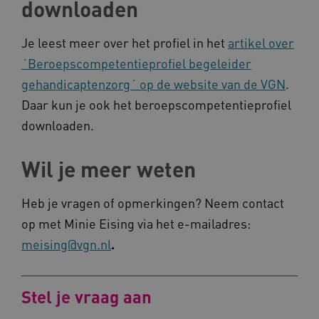
downloaden
__cf_bm
Cloudflare Inc.
Google Privacy Policy
.vimeo.com
Je leest meer over het profiel in het
artikel over
´Beroepscompetentieprofiel begeleider
gehandicaptenzorg´ op de website van de VGN
.
Daar kun je ook het beroepscompetentieprofiel
BCSessionID
vilans.blueconic.net
downloaden.
Wil je meer weten
Heb je vragen of opmerkingen? Neem contact
ARRAffinity
Microsoft Corporation
.www.kennispleingehandicaptensector.nl
op met Minie Eising via het e-mailadres:
meising@vgn.nl
.
Stel je vraag aan