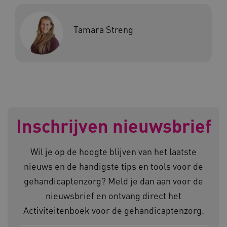
CookieScriptConsent
CookieScript
www.kennispleingehandicaptensector.nl
Tamara Streng
AWSALBCORS
Amazon.com Inc.
vilans.blueconic.net
Inschrijven nieuwsbrief
AWSALBCORS
Amazon.com Inc.
Wil je op de hoogte blijven van het laatste
a594.kennispleingehandicaptensector.nl
nieuws en de handigste tips en tools voor de
gehandicaptenzorg? Meld je dan aan voor de
nieuwsbrief en ontvang direct het
Activiteitenboek voor de gehandicaptenzorg.
UMB_SESSION
www.kennispleingehandicaptensector.nl