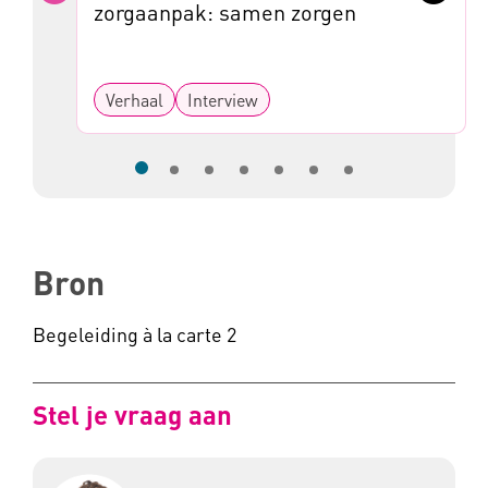
Vorige
Volge
zorgaanpak: samen zorgen
Verhaal
Interview
Bron
Begeleiding à la carte 2
Stel je vraag aan