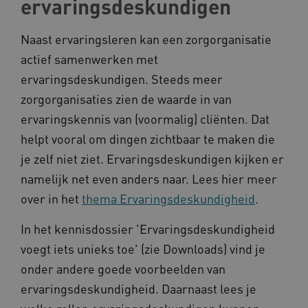
ervaringsdeskundigen
Naast ervaringsleren kan een zorgorganisatie
actief samenwerken met
ARRAffinity
Microsoft Corporation
.www.kennispleingehandicaptensector.nl
ervaringsdeskundigen. Steeds meer
zorgorganisaties zien de waarde in van
ervaringskennis van (voormalig) cliënten. Dat
helpt vooral om dingen zichtbaar te maken die
je zelf niet ziet. Ervaringsdeskundigen kijken er
CookieScriptConsent
CookieScript
namelijk net even anders naar. Lees hier meer
www.kennispleingehandicaptensector.nl
over in het
thema Ervaringsdeskundigheid
.
In het kennisdossier 'Ervaringsdeskundigheid
voegt iets unieks toe' (zie Downloads) vind je
AWSALBCORS
Amazon.com Inc.
onder andere goede voorbeelden van
vilans.blueconic.net
ervaringsdeskundigheid. Daarnaast lees je