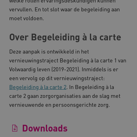
welke rollen ervaringsdeskundigen kunnen
vervullen. En tot slot waar de begeleiding aan
moet voldoen.
AWSALBCORS
Amazon.com Inc.
a594.kennispleingehandicaptensector.nl
Over Begeleiding à la carte
Deze aanpak is ontwikkeld in het
vernieuwingstraject Begeleiding à la carte 1 van
Volwaardig leven (2019-2021). Inmiddels is er
UMB_SESSION
www.kennispleingehandicaptensector.nl
een vervolg op dit vernieuwingstraject:
Begeleiding à la carte 2
. In Begeleiding à la
carte 2 gaan zorgorganisaties aan de slag met
vernieuwende en persoonsgerichte zorg.
ARRAffinitySameSite
Microsoft Corporation
.www.kennispleingehandicaptensector.nl
Downloads