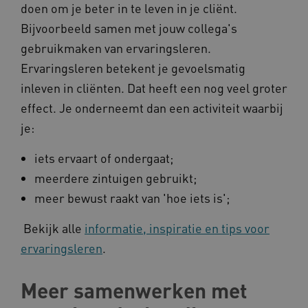
doen om je beter in te leven in je cliënt.
__Secure-YNID
.youtube.com
Bijvoorbeeld samen met jouw collega's
__Secure-
.youtube.com
ROLLOUT_TOKEN
gebruikmaken van ervaringsleren.
FPLC
.kennispleingehandicaptensector.nl
Ervaringsleren betekent je gevoelsmatig
inleven in cliënten. Dat heeft een nog veel groter
effect. Je onderneemt dan een activiteit waarbij
je:
iets ervaart of ondergaat;
meerdere zintuigen gebruikt;
__cf_bm
Cloudflare Inc.
Google Privacy Policy
meer bewust raakt van 'hoe iets is';
.vimeo.com
Bekijk alle
informatie, inspiratie en tips voor
ervaringsleren
.
BCSessionID
vilans.blueconic.net
Meer samenwerken met