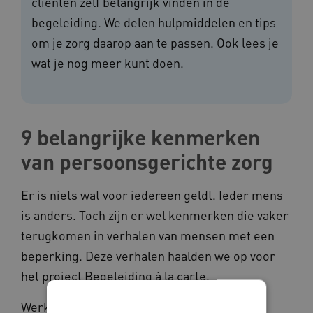
cliënten zelf belangrijk vinden in de
begeleiding. We delen hulpmiddelen en tips
om je zorg daarop aan te passen. Ook lees je
wat je nog meer kunt doen.
9 belangrijke kenmerken
van persoonsgerichte zorg
Er is niets wat voor iedereen geldt. Ieder mens
is anders. Toch zijn er wel kenmerken die vaker
terugkomen in verhalen van mensen met een
beperking. Deze verhalen haalden we op voor
het project Begeleiding à la carte.
Werk je als begeleider of persoonlijk