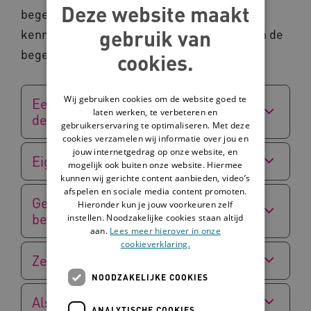
Deze website maakt
begeleider? Houd dan rekening met deze 9
gebruik van
kenmerken die cliënten belangrijk vinden in de
begeleiding.
cookies.
Wij gebruiken cookies om de website goed te
Een band kunnen opbouwen met
laten werken, te verbeteren en
de begeleider
gebruikerservaring te optimaliseren. Met deze
cookies verzamelen wij informatie over jou en
jouw internetgedrag op onze website, en
Eigen regie
mogelijk ook buiten onze website. Hiermee
kunnen wij gerichte content aanbieden, video’s
afspelen en sociale media content promoten.
Gemeende aandacht van de
Hieronder kun je jouw voorkeuren zelf
begeleider
instellen. Noodzakelijke cookies staan altijd
aan.
Lees meer hierover in onze
cookieverklaring.
Zelf kunnen ervaren
NOODZAKELIJKE COOKIES
Als totaal mens gezien worden
ANALYTISCHE COOKIES