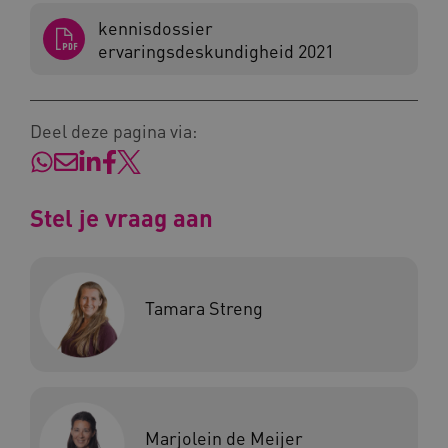
kennisdossier
ervaringsdeskundigheid 2021
Deel deze pagina via:
Naam
Provider
/
Domein
_ga
Google LLC
Naam
Provider
/
Domein
.kennispleingehandicaptensector.nl
FPID
Google
Stel je vraag aan
.kennispleingehandicaptensector.nl
Tamara Streng
BCSessionID
www.kennispleingehandicaptensector.nl
Marjolein de Meijer