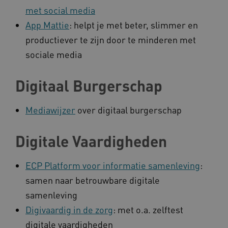
met social media
App Mattie
: helpt je met beter, slimmer en
productiever te zijn door te minderen met
AWSALBCORS
Amazon.com Inc.
a594.kennispleingehandicaptensector.nl
sociale media
Digitaal Burgerschap
Mediawijzer
over digitaal burgerschap
UMB_SESSION
www.kennispleingehandicaptensector.nl
Digitale Vaardigheden
ECP Platform voor informatie samenleving
:
ARRAffinitySameSite
Microsoft Corporation
samen naar betrouwbare digitale
.www.kennispleingehandicaptensector.nl
samenleving
Digivaardig in de zorg
: met o.a. zelftest
digitale vaardigheden