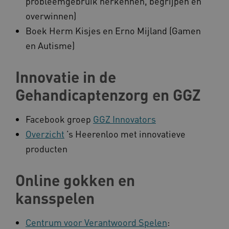
probleemgebruik herkennen, begrijpen en
overwinnen)
Boek Herm Kisjes en Erno Mijland (Gamen
AWSALB
Amazon.com Inc.
a594.kennispleingehandicaptensector.nl
en Autisme)
Innovatie in de
_ga_NWZZME161M
.kennispleingehandicaptensector.nl
Gehandicaptenzorg en GGZ
Facebook groep
GGZ Innovators
_ga_4F110RE8SJ
.kennispleingehandicaptensector.nl
Overzicht
’s Heerenloo met innovatieve
producten
VISITOR_INFO1_LIVE
Google LLC
Online gokken en
ga_session_duration
www.kennispleingehandicaptensector.nl
.youtube.com
kansspelen
Centrum voor Verantwoord Spelen
: