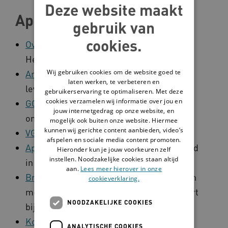
Deze website maakt
Apps
gebruik van
cookies.
Overzicht met apps
op thema door 's
Heeren Loo
Wij gebruiken cookies om de website goed te
Amerpoort GO-App
: app om gezonder te
laten werken, te verbeteren en
leven
gebruikerservaring te optimaliseren. Met deze
cookies verzamelen wij informatie over jou en
GGZ Drenthe oefeningen
: lekker
jouw internetgedrag op onze website, en
ontspannen
mogelijk ook buiten onze website. Hiermee
kunnen wij gerichte content aanbieden, video’s
VGZ Mindfulness App
: lekker ontspannen
afspelen en sociale media content promoten.
App Ongehinderd
: brengt toegankelijkheid
Hieronder kun je jouw voorkeuren zelf
instellen. Noodzakelijke cookies staan altijd
in kaart
aan.
Lees meer hierover in onze
Breinstraat App
: informatie voor jongeren
cookieverklaring.
met hersenletsel en hersenletselpaspoort
NOODZAKELIJKE COOKIES
bijhouden
KookApp
van Humanitas
ANALYTISCHE COOKIES