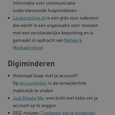
informatie over communicatie
ondersteunende hulpmiddelen
Leukeronline.nl
is een gids voor iedereen
ARRAffinity
Microsoft Corporation
die werkt in een organisatie voor mensen
.www.kennispleingehandicaptensector.nl
met een verstandelijke beperking en is
gemaakt in opdracht van
Netwerk
Mediawijsheid
.
Digiminderen
CookieScriptConsent
CookieScript
www.kennispleingehandicaptensector.nl
Helemaal klaar met je account?
Op
Accountkiller
is de verwijderlink
makkelijk te vinden
Just Delete Me
: overzicht met links om je
AWSALBCORS
Amazon.com Inc.
vilans.blueconic.net
account op te zeggen
GGZ-nieuws:
7 redenen om te minderen