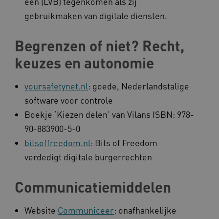
een (LVB) tegenkomen als zij
__Secure-YNID
.youtube.com
gebruikmaken van digitale diensten.
__Secure-
.youtube.com
ROLLOUT_TOKEN
Begrenzen of niet? Recht,
FPLC
.kennispleingehandicaptensector.nl
keuzes en autonomie
yoursafetynet.nl
: goede, Nederlandstalige
software voor controle
Boekje ‘Kiezen delen’ van Vilans ISBN: 978-
90-883900-5-0
__cf_bm
Cloudflare Inc.
Google Privacy Policy
bitsoffreedom.nl
: Bits of Freedom
.vimeo.com
verdedigt digitale burgerrechten
Communicatiemiddelen
BCSessionID
vilans.blueconic.net
Website
Communiceer
: onafhankelijke