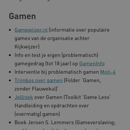
Gamen
Gamewijzer.nl
(informatie over populaire
games van de organisatie achter
Naam
Provider
/
Domein
Kijkwijzer)
_ga
Google LLC
Naam
Provider
/
Domein
Info en test je eigen (problematisch)
.kennispleingehandicaptensector.nl
FPID
Google
gamegedrag (tot 18 jaar) op
GamenInfo
.kennispleingehandicaptensector.nl
Interventie bij problematisch gamen
Moti-4
Trimbos over gamen
(Folder ‘Gamen,
zonder Flauwekul)’
BCSessionID
www.kennispleingehandicaptensector.nl
Jellinek
over Gamen (Toolkit ‘Game Less’
Handleiding en opdrachten over
(overmatig) gamen)
Boek Jeroen S. Lemmers (Gameverslaving;