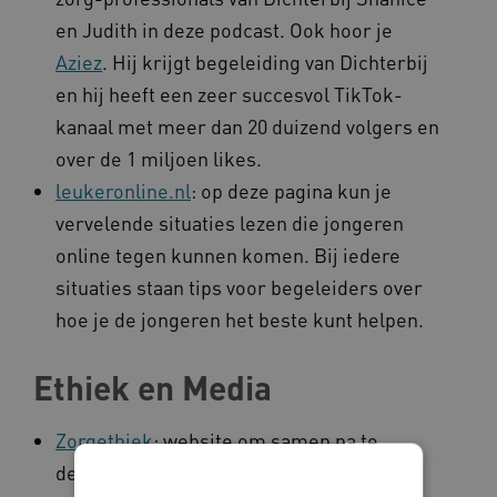
en Judith in deze podcast. Ook hoor je
Aziez
. Hij krijgt begeleiding van Dichterbij
en hij heeft een zeer succesvol TikTok-
kanaal met meer dan 20 duizend volgers en
over de 1 miljoen likes.
leukeronline.nl
: op deze pagina kun je
vervelende situaties lezen die jongeren
online tegen kunnen komen. Bij iedere
situaties staan tips voor begeleiders over
hoe je de jongeren het beste kunt helpen.
Ethiek en Media
Zorgethiek
: website om samen na te
denken over zorg