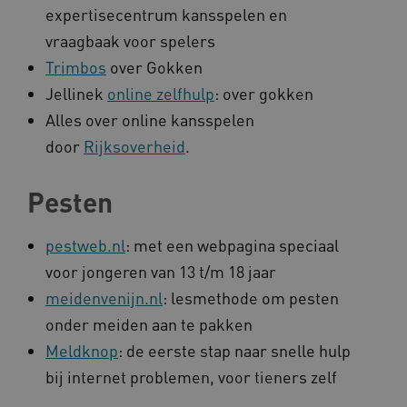
expertisecentrum kansspelen en
_ga_G3VHK6CSBS
.kennispleingehandicaptensector.nl
vraagbaak voor spelers
Trimbos
over Gokken
BCSessionID
a594.kennispleingehandicaptensector.nl
Jellinek
online zelfhulp
: over gokken
Alles over online kansspelen
door
Rijksoverheid
.
Pesten
pestweb.nl
: met een webpagina speciaal
vuid
Vimeo.com Inc.
voor jongeren van 13 t/m 18 jaar
.vimeo.com
meidenvenijn.nl
: lesmethode om pesten
onder meiden aan te pakken
YSC
Google LLC
.youtube.com
Meldknop
: de eerste stap naar snelle hulp
bij internet problemen, voor tieners zelf