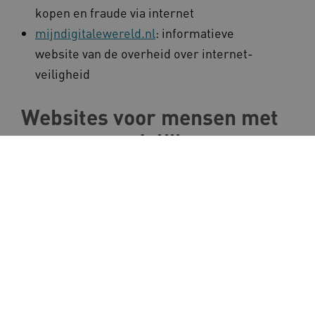
kopen en fraude via internet
mijndigitalewereld.nl
: informatieve
website van de overheid over internet-
veiligheid
Websites voor mensen met
een verstandelijke
beperking
KlikIk
: een veilige online mediatheek voor
en door mensen met een verstandelijke
beperking
Nationale Talentenbank
Vacaturesite
voor
mensen met een beperking