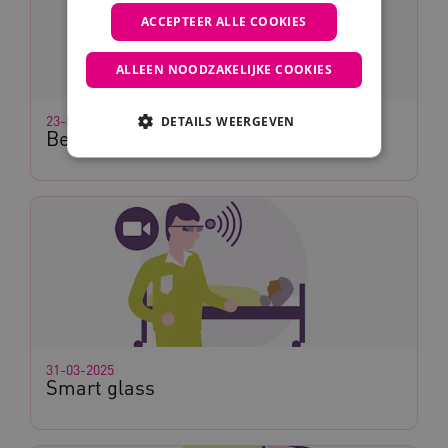
ACCEPTEER ALLE COOKIES
ALLEEN NOODZAKELIJKE COOKIES
23-01-2026
DETAILS WEERGEVEN
Beeldschermzorg
Noodzakelijke cookies
Analytische cookies
Marketing cookies
Deze functionele en technische cookies zorgen
ervoor dat de website werkt. Deze cookies
worden altijd geplaatst en maken geen inbreuk
op uw privacy.
Naam
Provider
/
Domein
31-03-2025
__Secure-YNID
.youtube.com
Smart glass
__Secure-
.youtube.com
ROLLOUT_TOKEN