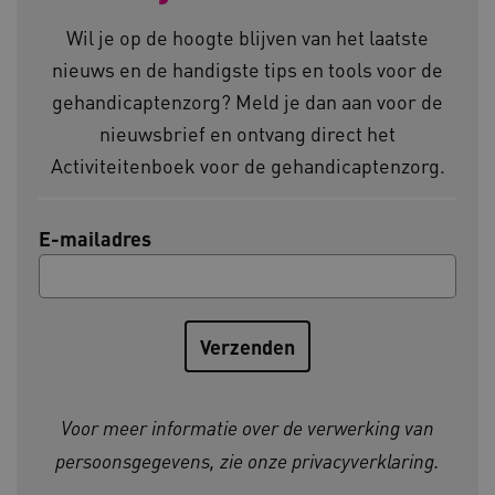
.www.kennispleingehandicaptensector.nl
Wil je op de hoogte blijven van het laatste
nieuws en de handigste tips en tools voor de
gehandicaptenzorg? Meld je dan aan voor de
nieuwsbrief en ontvang direct het
Activiteitenboek voor de gehandicaptenzorg.
CookieScriptConsent
CookieScript
www.kennispleingehandicaptensector.nl
E-mailadres
AWSALBCORS
Amazon.com Inc.
vilans.blueconic.net
Voor meer informatie over de verwerking van
persoonsgegevens, zie onze
privacyverklaring
.