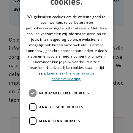
cookies.
aanwezigheid van de expert.
Wij gebruiken cookies om de website goed te
laten werken, te verbeteren en
gebruikerservaring te optimaliseren. Met deze
cookies verzamelen wij informatie over jou en
Op deze pagina vind je onafhankelijke
jouw internetgedrag op onze website, en
mogelijk ook buiten onze website. Hiermee
informatie over verschillende technologieën die
kunnen wij gerichte content aanbieden, video’s
zorgprocessen ondersteunen. Hierbij kijken we
afspelen en sociale media content promoten.
Hieronder kun je jouw voorkeuren zelf
naar de kosten, de voordelen en de effecten. We
instellen. Noodzakelijke cookies staan altijd
delen onderzoeken, praktijkverhalen,
aan.
Lees meer hierover in onze
cookieverklaring.
implementatietips en, financieringsmogelijkhed
en. Ook delen we in welke situaties de
NOODZAKELIJKE COOKIES
technologie waardevol kan zijn.
ANALYTISCHE COOKIES
MARKETING COOKIES