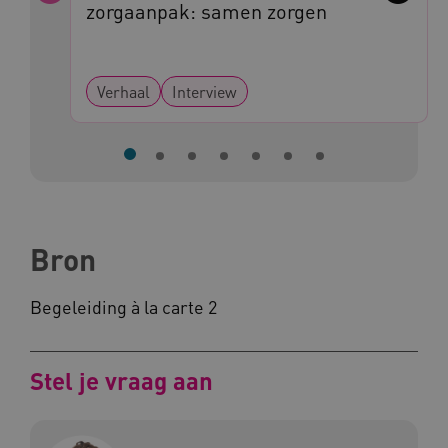
Vorige
Volge
zorgaanpak: samen zorgen
BCSessionID
www.kennispleingehandicaptensector.nl
Verhaal
Interview
Bron
AWSALB
Amazon.com Inc.
a594.kennispleingehandicaptensector.nl
Begeleiding à la carte 2
_ga_NWZZME161M
.kennispleingehandicaptensector.nl
Stel je vraag aan