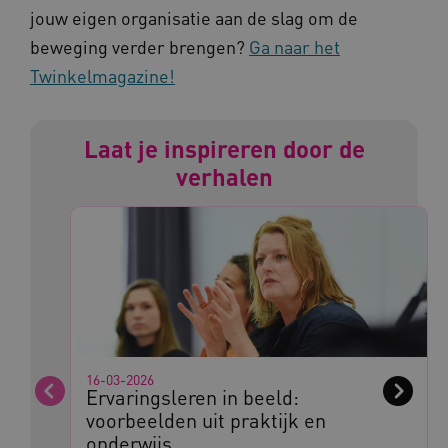
www.kennispleingehandicaptensector.nl
jouw eigen organisatie aan de slag om de
beweging verder brengen?
Ga naar het
Twinkelmagazine!
AWSALBCORS
Amazon.com Inc.
vilans.blueconic.net
Laat je inspireren door de
verhalen
AWSALBCORS
Amazon.com Inc.
a594.kennispleingehandicaptensector.nl
16-03-2026
Ervaringsleren in beeld:
Vorige
Volge
voorbeelden uit praktijk en
UMB_SESSION
www.kennispleingehandicaptensector.nl
onderwijs