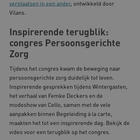
verplaatsen in een ander
, ontwikkeld door
Noodzakelijke cookies
Analytische cookies
Vilans.
Marketing cookies
Inspirerende terugblik:
Deze functionele en technische cookies zorgen
ervoor dat de website werkt. Deze cookies
congres Persoonsgerichte
worden altijd geplaatst en maken geen inbreuk
op uw privacy.
Zorg
Naam
Provider
/
Domein
__Secure-YNID
.youtube.com
Tijdens het congres kwam de beweging naar
persoonsgerichte zorg duidelijk tot leven.
__Secure-
.youtube.com
ROLLOUT_TOKEN
Inspirerende gesprekken tijdens Wintergasten,
FPLC
.kennispleingehandicaptensector.nl
het verhaal van Femke Deckers en de
modeshow van Cello, samen met de vele
aanpakken binnen Begeleiding à la carte,
maakten het tot een inspirerende dag. Bekijk de
video voor een terugblik op het congres.