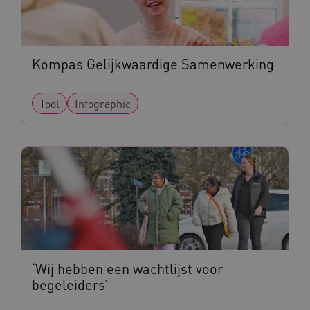
.kennispleingehandicaptensector.nl
FPID
Google
.kennispleingehandicaptensector.nl
Kompas Gelijkwaardige Samenwerking
BCSessionID
www.kennispleingehandicaptensector.nl
Tool
Infographic
AWSALB
Amazon.com Inc.
a594.kennispleingehandicaptensector.nl
‘Wij hebben een wachtlijst voor
begeleiders’
_ga_NWZZME161M
.kennispleingehandicaptensector.nl