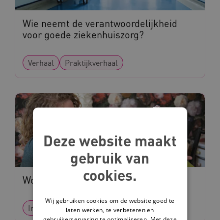
Wie neemt de verantwoordelijkheid
voor goede ziekenhuiszorg?
Verhaal
Praktijkverhaal
Deze website maakt
gebruik van
cookies.
Wonder Labs
Wij gebruiken cookies om de website goed te
Interventie
Methode
laten werken, te verbeteren en
gebruikerservaring te optimaliseren. Met deze