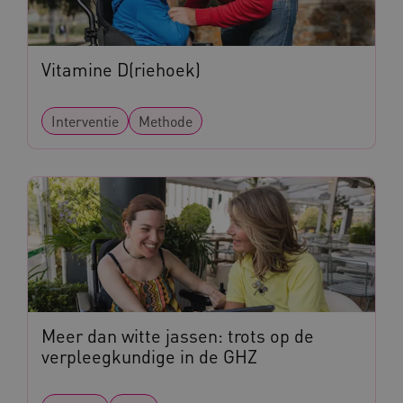
CookieScriptConsent
CookieScript
Vitamine D(riehoek)
www.kennispleingehandicaptensector.nl
Interventie
Methode
AWSALBCORS
Amazon.com Inc.
vilans.blueconic.net
AWSALBCORS
Amazon.com Inc.
a594.kennispleingehandicaptensector.nl
Meer dan witte jassen: trots op de
verpleegkundige in de GHZ