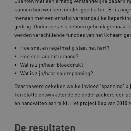
Cliënten met een ernstig verstandelijke beperkin
gebruikers omgaan met de fu
kunnen hun wensen minder goed uiten. Er is nog 
29 minuten
Deze cookie wordt gebruikt
oudflare Inc.
51 seconden
tussen mensen en bots. Dit i
imeo.com
mensen met een ernstig verstandelijke beperking
om geldige rapporten te ku
gebruik van hun website.
gedrag. Onderzoekers hebben gebruik gemaakt va
lans.blueconic.net
1 jaar 1
Dit cookie wordt gebruikt om
werden verschillende functies van het lichaam g
maand
onderhouden en ervoor te z
worden verzonden naar de b
gebruikerssessie onderhoud
Hoe snel en regelmatig slaat het hart?
efficiëntie en prestaties.
Hoe snel ademt iemand?
Sessie
Deze cookie wordt ingesteld
crosoft Corporation
op het Windows Azure-cloud
ww.kennispleingehandicaptensector.nl
Wat is zijn/haar bloeddruk?
gebruikt voor taakverdeling
de verzoeken om bezoekerspa
browsesessie naar dezelfde 
Wat is zijn/haar spierspanning?
1 jaar
Deze cookie wordt gebruikt
okieScript
Script.com-service om de c
w.kennispleingehandicaptensector.nl
Daarna werd gekeken welke invloed 'spanning' bij
bezoekers te onthouden. De
Cookie-Script.com is noodzak
Ten slotte ontwikkelende de onderzoekers een sc
werken.
en handvatten aanreikt. Het project liep van 2018 t
1 week
Voor voortdurende plakkeri
azon.com Inc.
CORS-use-cases na de Chr
lans.blueconic.net
extra plakkerigheidscookies
gebaseerde plakkeringsfunc
AWSALBCORS (ALB).
De resultaten
1 week
Voor voortdurende plakkeri
azon.com Inc.