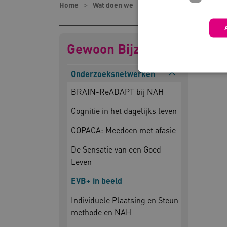
Home
Wat doen we
Programma's en project
Gewoon Bijzonder
Onderzoeksnetwerken
BRAIN-ReADAPT bij NAH
Cognitie in het dagelijks leven
Deze functionele en technis
uw privacy.
COPACA: Meedoen met afasie
Naam
Pr
De Sensatie van een Goed
__Secure-YNID
.y
Leven
__Secure-
.y
ROLLOUT_TOKEN
EVB+ in beeld
FPLC
.k
Individuele Plaatsing en Steun
methode en NAH
Google Privacy Poli