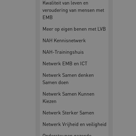
Kwaliteit van leven en
veroudering van mensen met
__cf_bm
Cl
.v
EMB
Meer op eigen benen met LVB
BCSessionID
vi
NAH Kennisnetwerk
NAH-Trainingshuis
ARRAffinity
Mi
.w
Netwerk EMB en ICT
Netwerk Samen denken
Samen doen
CookieScriptConsent
Co
ww
Netwerk Samen Kunnen
Kiezen
AWSALBCORS
Am
Netwerk Sterker Samen
vi
Netwerk Vrijheid en veiligheid
Ondersteunen gezonde
AWSALBCORS
Am