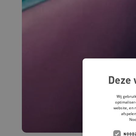
Deze 
Wij gebrui
optimaliser
website, en 
afspelen
Noo
NOODZ