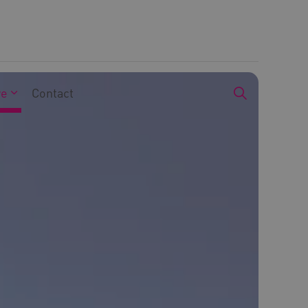
we
Contact