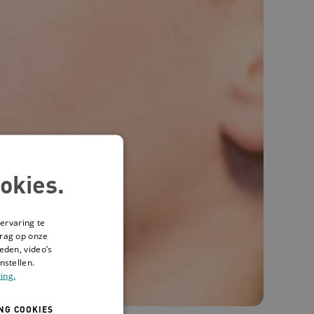
okies.
ervaring te
drag op onze
eden, video’s
nstellen.
ing.
NG COOKIES