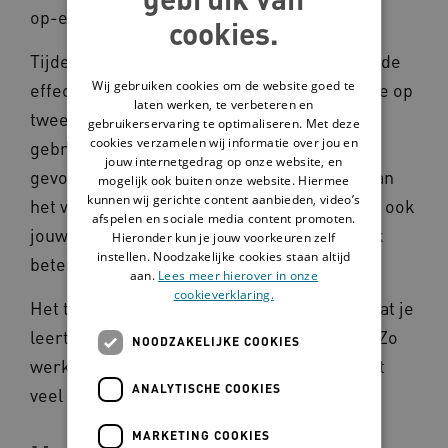
op-eenbegeleiding.
cookies.
Tijdens het traject doen we onderzoek naar de
Wij gebruiken cookies om de website goed te
effectiviteit van de InnovatieRoute, waarbij je op
laten werken, te verbeteren en
twee momenten een vragenlijst invult en je
gebruikerservaring te optimaliseren. Met deze
cookies verzamelen wij informatie over jou en
gebruik van de route automatisch wordt
jouw internetgedrag op onze website, en
gevolgd. Met jouw input draag je actief bij aan
mogelijk ook buiten onze website. Hiermee
kunnen wij gerichte content aanbieden, video’s
het verbeteren van de InnovatieRoute, zodat ook
afspelen en sociale media content promoten.
jouw collega-projectleiders er in de praktijk
Hieronder kun je jouw voorkeuren zelf
instellen. Noodzakelijke cookies staan altijd
beter mee uit de voeten kunnen.
aan.
Lees meer hierover in onze
cookieverklaring.
Het traject is praktisch en laagdrempelig: wat je
leert, pas je meteen toe in je eigen project. Zo
NOODZAKELIJKE COOKIES
werk je stap voor stap verder, zonder dat het
ANALYTISCHE COOKIES
veel extra tijd kost.
MARKETING COOKIES