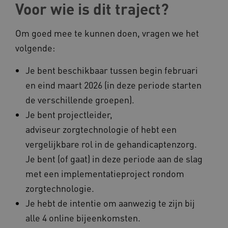
Voor wie is dit traject?
ROLLOUT_TOKEN
FPLC
.kennispleingehandicaptensector.nl
Om goed mee te kunnen doen, vragen we het
volgende:
Je bent beschikbaar tussen begin februari
en eind maart 2026 (in deze periode starten
de verschillende groepen).
__cf_bm
Je bent projectleider,
Cloudflare Inc.
Google Privacy Policy
.vimeo.com
adviseur zorgtechnologie of hebt een
vergelijkbare rol in de gehandicaptenzorg.
Je bent (of gaat) in deze periode aan de slag
BCSessionID
vilans.blueconic.net
met een implementatieproject rondom
zorgtechnologie.
Je hebt de intentie om aanwezig te zijn bij
alle 4 online bijeenkomsten.