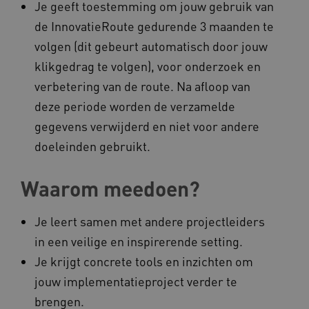
Je geeft toestemming om jouw gebruik van
ARRAffinity
Microsoft Corporation
de InnovatieRoute gedurende 3 maanden te
.www.kennispleingehandicaptensector.nl
volgen (dit gebeurt automatisch door jouw
klikgedrag te volgen), voor onderzoek en
verbetering van de route. Na afloop van
deze periode worden de verzamelde
gegevens verwijderd en niet voor andere
CookieScriptConsent
CookieScript
doeleinden gebruikt.
www.kennispleingehandicaptensector.nl
Waarom meedoen?
Je leert samen met andere projectleiders
AWSALBCORS
Amazon.com Inc.
vilans.blueconic.net
in een veilige en inspirerende setting.
Je krijgt concrete tools en inzichten om
jouw implementatieproject verder te
brengen.