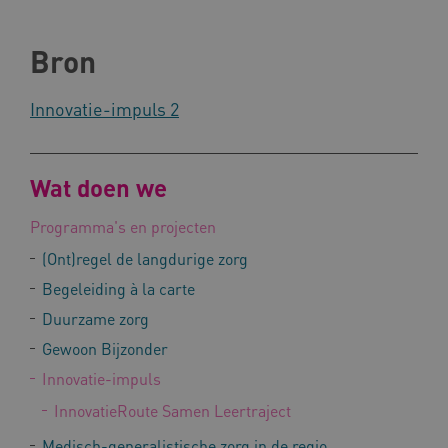
Bron
Naam
Provider
/
Domein
Innovatie-impuls 2
_ga
Google LLC
Naam
Provider
/
Domein
.kennispleingehandicaptensector.nl
FPID
Google
.kennispleingehandicaptensector.nl
Wat doen we
Programma's en projecten
(Ont)regel de langdurige zorg
BCSessionID
www.kennispleingehandicaptensector.nl
Begeleiding à la carte
Duurzame zorg
Gewoon Bijzonder
Innovatie-impuls
InnovatieRoute Samen Leertraject
Medisch-generalistische zorg in de regio