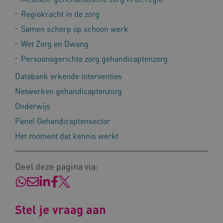
AWSALB
Amazon.com Inc.
Regiokracht in de zorg
a594.kennispleingehandicaptensector.nl
Samen scherp op schoon werk
Wet Zorg en Dwang
Persoonsgerichte zorg gehandicaptenzorg
_ga_NWZZME161M
.kennispleingehandicaptensector.nl
Databank erkende interventies
Netwerken gehandicaptenzorg
_ga_4F110RE8SJ
.kennispleingehandicaptensector.nl
Onderwijs
Panel Gehandicaptensector
Het moment dat kennis werkt
VISITOR_INFO1_LIVE
Google LLC
ga_session_duration
www.kennispleingehandicaptensector.nl
.youtube.com
Deel deze pagina via:
Stel je vraag aan
_ga_G3VHK6CSBS
.kennispleingehandicaptensector.nl