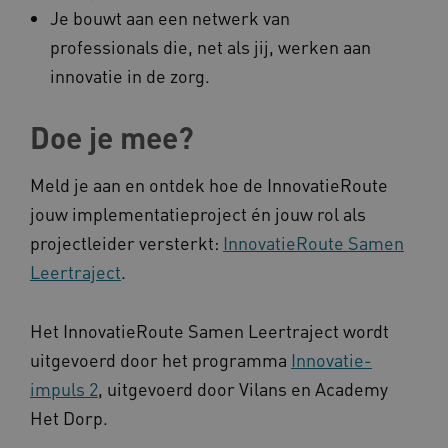
Je bouwt aan een netwerk van
AWSALBCORS
Amazon.com Inc.
professionals die, net als jij, werken aan
a594.kennispleingehandicaptensector.nl
innovatie in de zorg.
Doe je mee?
Meld je aan en ontdek hoe de InnovatieRoute
UMB_SESSION
www.kennispleingehandicaptensector.nl
jouw implementatieproject én jouw rol als
projectleider versterkt:
InnovatieRoute Samen
Leertraject
.
ARRAffinitySameSite
Microsoft Corporation
.www.kennispleingehandicaptensector.nl
Het InnovatieRoute Samen Leertraject wordt
uitgevoerd door het programma
Innovatie-
impuls 2
, uitgevoerd door Vilans en Academy
Het Dorp.