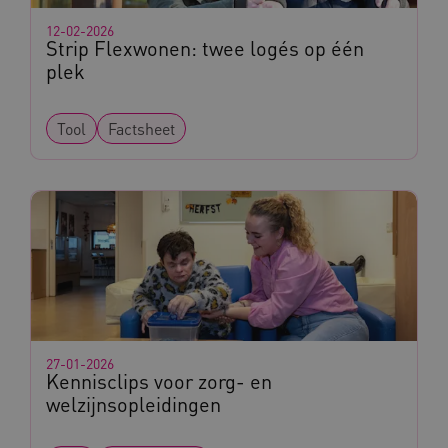
_ga
Google LLC
12-02-2026
Naam
Provider
/
Domein
.kennispleingehandicaptensector.nl
Strip Flexwonen: twee logés op één
FPID
Google
plek
.kennispleingehandicaptensector.nl
Tool
Factsheet
BCSessionID
www.kennispleingehandicaptensector.nl
27-01-2026
AWSALB
Amazon.com Inc.
Kennisclips voor zorg- en
a594.kennispleingehandicaptensector.nl
welzijnsopleidingen