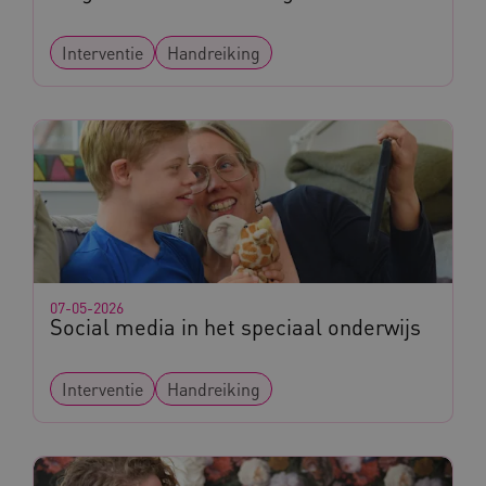
Interventie
Handreiking
CookieScriptConsent
CookieScript
www.kennispleingehandicaptensector.nl
AWSALBCORS
Amazon.com Inc.
vilans.blueconic.net
07-05-2026
Social media in het speciaal onderwijs
Interventie
Handreiking
AWSALBCORS
Amazon.com Inc.
a594.kennispleingehandicaptensector.nl