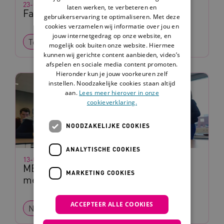
23-07-2026
laten werken, te verbeteren en
Familienetwerken
gebruikerservaring te optimaliseren. Met deze
cookies verzamelen wij informatie over jou en
jouw internetgedrag op onze website, en
Tool
Lesmateriaal
mogelijk ook buiten onze website. Hiermee
kunnen wij gerichte content aanbieden, video’s
afspelen en sociale media content promoten.
Hieronder kun je jouw voorkeuren zelf
instellen. Noodzakelijke cookies staan altijd
aan.
Lees meer hierover in onze
cookieverklaring.
NOODZAKELIJKE COOKIES
ANALYTISCHE COOKIES
13-07-2026
MBO op maat: leren en ontwikkelen
MARKETING COOKIES
met een LVB
ACCEPTEER ALLE COOKIES
Nieuws